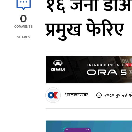
१६ जना डीआई
0
प्रमुख फेरिए
COMMENTS
SHARES
अनलाइनखबर
२०८० पुष २४ गत