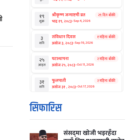
श्रीकृष्ण जन्माष्टमी व्रत
२९ दिन बाँकी
१९
ी
-
भाद्र १९, २०८३
Sep 4, 2026
शुक्र
संविधान दिवस
१ महिना बाँकी
३
-
असोज ३, २०८३
Sep 19, 2026
शनि
घटस्थापना
२ महिना बाँकी
२५
-
असोज २५, २०८३
Oct 11, 2026
आइत
फूलपाती
२ महिना बाँकी
३१
-
असोज ३१ , २०८३
Oct 17, 2026
शनि
कार्तिक सङ्क्रान्ति
२ महिना बाँकी
१
सिफारिस
-
कार्तिक १, २०८३
Oct 18, 2026
आइत
महानवमी
२ महिना बाँकी
३
-
कार्तिक ३, २०८३
Oct 20, 2026
मंगल
संसद्‌मा खोजी भइरहँदा