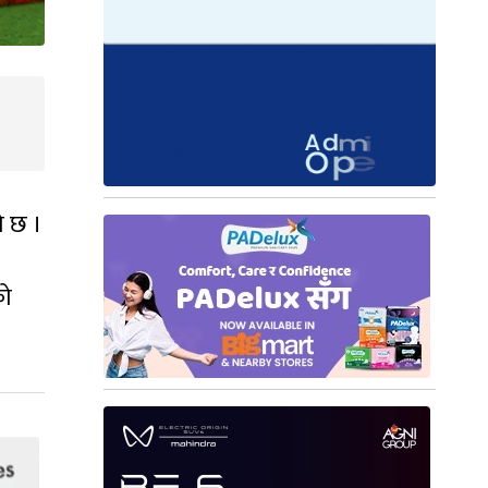
ो छ ।
को