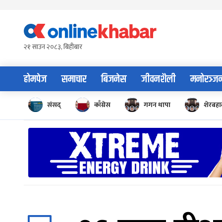
Skip
to
content
२१ साउन २०८३, बिहीबार
होमपेज
समाचार
बिजनेस
जीवनशैली
मनोरञ्ज
संसद्
काँग्रेस
गगन थापा
शेरबहाद