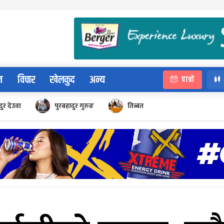
न
विचार
खेलकुद
अन्य
पात्रो
ुर देउवा
पुरबहादुर गुरुङ
तिब्बत