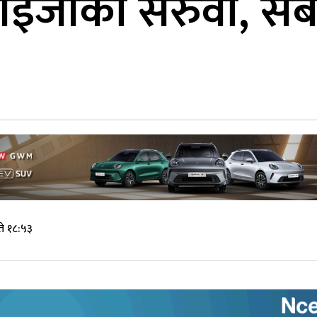
जीको सरुवा, सबै प्
े १८:५३