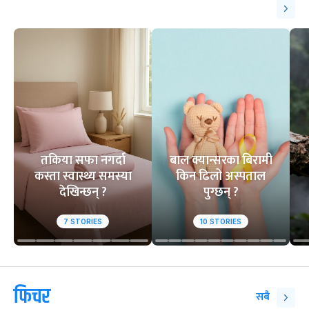
तकिया सफा नगर्दा
बाल क्यान्सरका बिरामी
कस्ता स्वास्थ्य समस्या
किन ढिलो अस्पताल
देखिन्छन् ?
पुग्छन् ?
7
STORIES
10
STORIES
फिचर
सबै