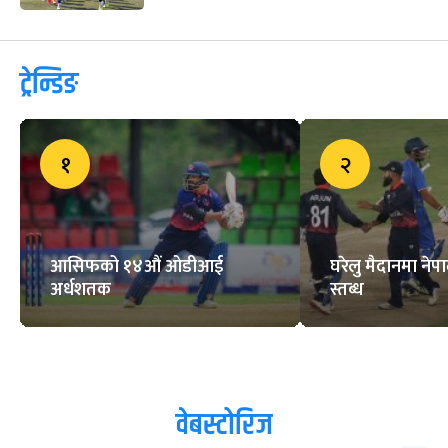
ट्रेन्डिङ
१
२
आसिफको १४औं ओडीआई
घरेलु मैदानमा नेप
अर्धशतक
स्तब्ध
वेबस्टोरिज