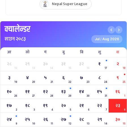
Nepal Super League
क्यालेन्डर
साउन २०८३
Jul
Aug 2026
/
आ
सो
मं
बु
बि
शु
श
२८
२९
३०
३१
३२
१
२
12
13
14
15
16
17
18
३
४
५
६
७
८
९
19
20
21
22
23
24
25
१०
११
१२
१३
१४
१५
१६
26
27
28
29
30
31
1
१७
१८
१९
२०
२१
२२
२३
2
3
4
5
6
7
8
२४
२५
२६
२७
२८
२९
३०
9
10
11
12
13
14
15