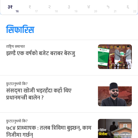
३१
१
२
३
४
५
६
16
17
18
19
20
21
22
सिफारिस
राष्ट्रिय समाचार
झण्डै एक वर्षको बजेट बराबर बेरुजु
छुटाउनुभयो कि?
संसद्‌मा खोजी भइरहँदा कहाँ थिए
प्रधानमन्त्री बालेन ?
छुटाउनुभयो कि?
७८४ प्राध्यापक : तलब त्रिविमा बुझ्छन्, काम
निजीमा गर्छन्