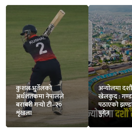
कुशल भुर्तेलको
अन्योलमा दशौँ र
अर्धशतकमा नेपालले
खेलकुद : गण्
बराबरी गर्‍यो टी–२०
पठाएको झण्डा
शृंखला
पुगेन