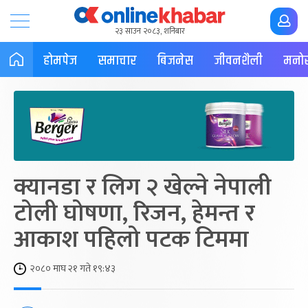
२३ साउन २०८३, शनिबार
होमपेज
समाचार
बिजनेस
जीवनशैली
मनोर
क्यानडा र लिग २ खेल्ने नेपाली
टोली घोषणा, रिजन, हेमन्त र
आकाश पहिलो पटक टिममा
२०८० माघ २१ गते १९:४३