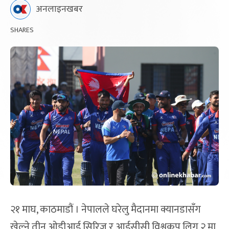
अनलाइनखबर
SHARES
२१ माघ, काठमाडौं । नेपालले घरेलु मैदानमा क्यानडासँग
खेल्ने तीन ओडीआई सिरिज र आईसीसी विश्वकप लिग २ मा