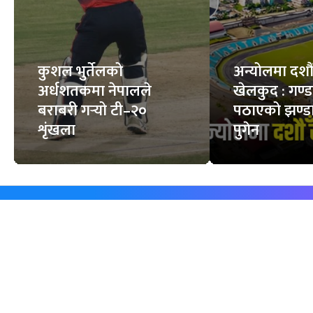
कुशल भुर्तेलको
अन्योलमा दशौँ र
अर्धशतकमा नेपालले
खेलकुद : गण्
बराबरी गर्‍यो टी–२०
पठाएको झण्डा
शृंखला
पुगेन
समाचार
विजनेस
समाज
बजार
विचार/ब्लग
पर्यटन
साहित्य
रोजगार
अन्तर्वार्ता
बैँक / वित्त