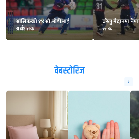
आसिफको १४औं ओडीआई
घरेलु मैदानमा नेप
अर्धशतक
स्तब्ध
वेबस्टोरिज