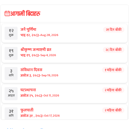
आगामी बिदाहरु
जनै पूर्णिमा
२१ दिन बाँकी
१२
-
भाद्र १२, २०८३
Aug 28, 2026
शुक्र
श्रीकृष्ण जन्माष्टमी व्रत
२८ दिन बाँकी
१९
-
भाद्र १९, २०८३
Sep 4, 2026
शुक्र
संविधान दिवस
१ महिना बाँकी
३
-
असोज ३, २०८३
Sep 19, 2026
शनि
घटस्थापना
२ महिना बाँकी
२५
-
असोज २५, २०८३
Oct 11, 2026
आइत
फूलपाती
२ महिना बाँकी
३१
-
असोज ३१ , २०८३
Oct 17, 2026
शनि