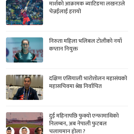
मार्शको आक्रामक ब्याटिङमा लखनउले
-
चैत्र ८, २०८३
Mar 22, 2027
सोम
चेन्नईलाई हरायो
निरुता महिला भलिबल टोलीको नयाँ
कप्तान नियुक्त
दक्षिण एसियाली भारोत्तोलन महासंघको
महासचिवमा श्रेष्ठ निर्वाचित
दुई महिनापछि फुक्यो एन्फामाथिको
निलम्बन, अब नेपाली फुटबल
चलायमान होला ?