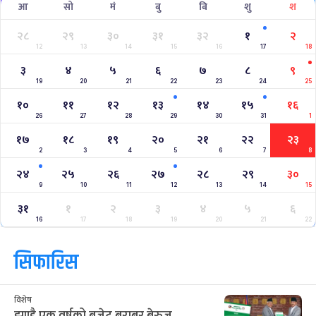
आ
सो
मं
बु
बि
शु
श
२८
२९
३०
३१
३२
१
२
12
13
14
15
16
17
18
३
४
५
६
७
८
९
19
20
21
22
23
24
25
१०
११
१२
१३
१४
१५
१६
26
27
28
29
30
31
1
१७
१८
१९
२०
२१
२२
२३
2
3
4
5
6
7
8
२४
२५
२६
२७
२८
२९
३०
9
10
11
12
13
14
15
३१
१
२
३
४
५
६
16
17
18
19
20
21
22
सिफारिस
विशेष
झण्डै एक वर्षको बजेट बराबर बेरुजु