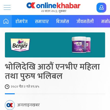
२२ साउन २०८३, शुक्रबार
होमपेज
समाचार
बिजनेस
जीवनशैली
मनोर
भोलिदेखि आठौं एनभीए महिला
तथा पुरुष भलिबल
२०८० चैत २ गते १९:४५
अनलाइनखबर