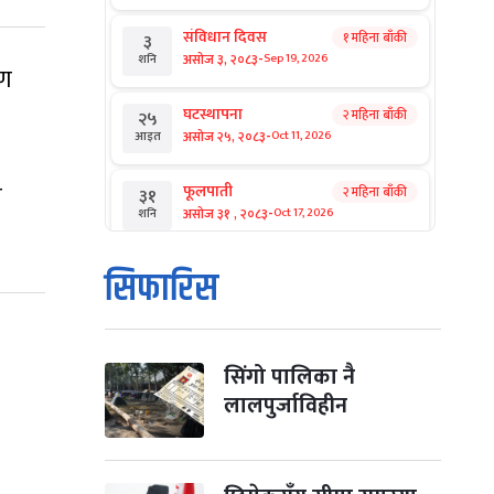
संविधान दिवस
१ महिना बाँकी
३
-
असोज ३, २०८३
Sep 19, 2026
शनि
ाण
घटस्थापना
२ महिना बाँकी
२५
-
असोज २५, २०८३
Oct 11, 2026
आइत
ा
फूलपाती
२ महिना बाँकी
३१
-
असोज ३१ , २०८३
Oct 17, 2026
शनि
कार्तिक सङ्क्रान्ति
२ महिना बाँकी
१
सिफारिस
-
कार्तिक १, २०८३
Oct 18, 2026
आइत
महानवमी
२ महिना बाँकी
३
-
कार्तिक ३, २०८३
Oct 20, 2026
मंगल
सिंगो पालिका नै
लालपुर्जाविहीन
विजयादशमी
२ महिना बाँकी
४
-
कार्तिक ४, २०८३
Oct 21, 2026
बुध