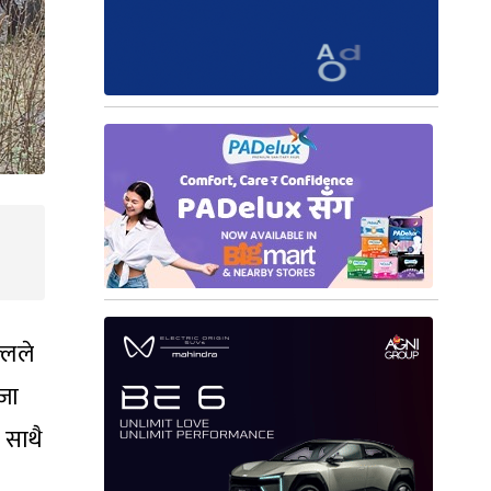
्लले
जा
 साथै