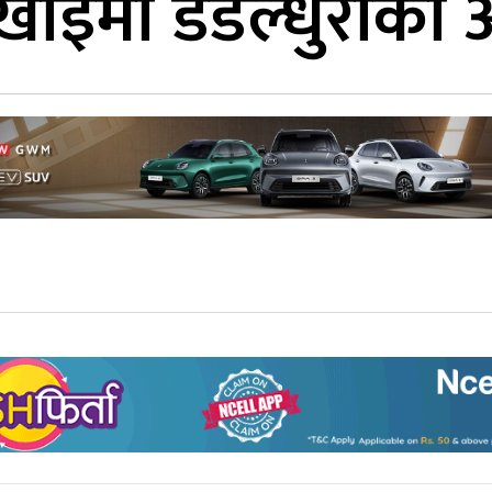
र्खाइमा डडेल्धुराक