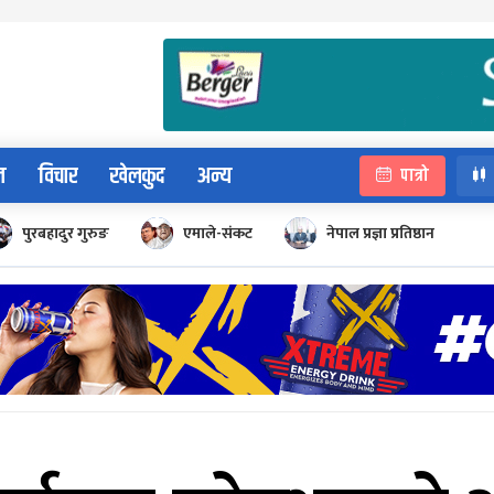
न
विचार
खेलकुद
अन्य
पात्रो
पुरबहादुर गुरुङ
एमाले-संकट
नेपाल प्रज्ञा प्रतिष्ठान