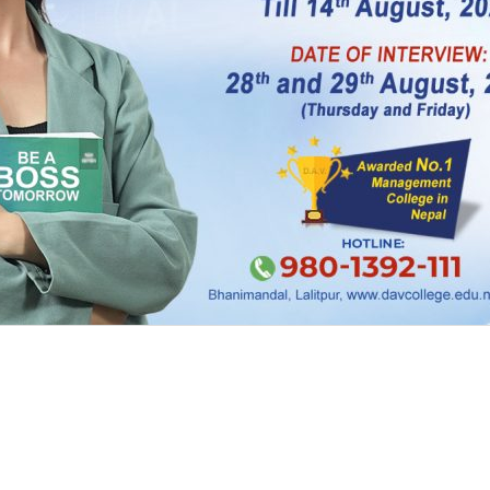
ल्य बढाउने अनि विमानको भारवहन क्षमता घटाउने निर्णयमा स
ुसेवा निगमका पदाधिकारीहरूसँगको मिलेमतोमा बैंक 
नीमाथि १ अर्ब ४७ करोड नै भ्रष्टाचार गरेको आरोप छ ।