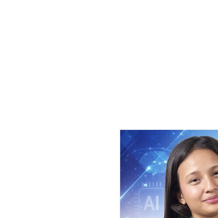
जीवनबहादुर शाही