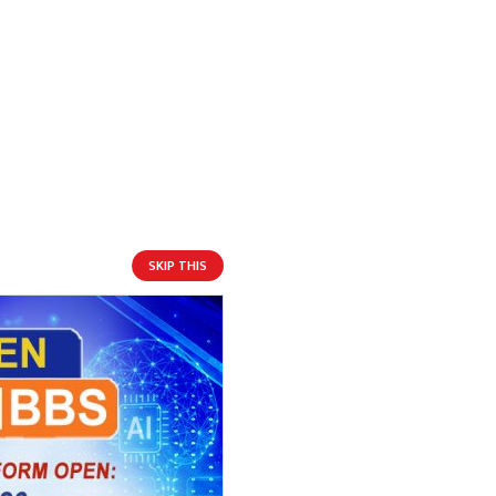
SKIP THIS
आगामी बिदाहरु
जनै पूर्णिमा
१९ दिन बाँकी
१२
-
भाद्र १२, २०८३
Aug 28, 2026
शुक्र