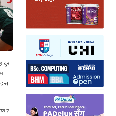
हादुर
िम
डन्त
ीएफ र