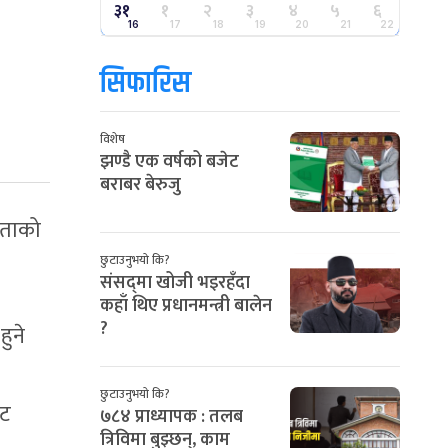
३१
१
२
३
४
५
६
16
17
18
19
20
21
22
सिफारिस
विशेष
झण्डै एक वर्षको बजेट
बराबर बेरुजु
गिताको
छुटाउनुभयो कि?
संसद्‌मा खोजी भइरहँदा
कहाँ थिए प्रधानमन्त्री बालेन
?
हुने
छुटाउनुभयो कि?
ाट
७८४ प्राध्यापक : तलब
त्रिविमा बुझ्छन्, काम