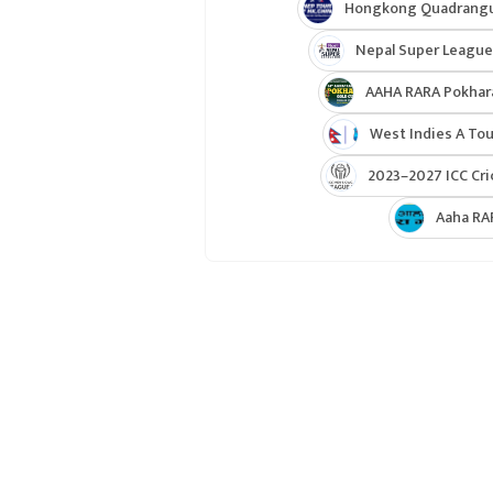
Hongkong Quadrangul
Nepal Super League
AAHA RARA Pokhar
West Indies A Tou
2023–2027 ICC Cri
Aaha RA