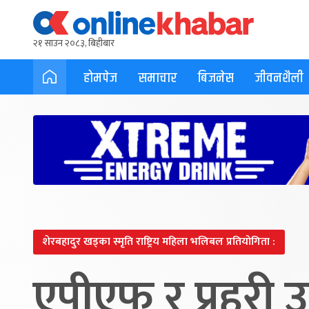
२१ साउन २०८३, बिहीबार
होमपेज
समाचार
बिजनेस
जीवनशैली
शेरबहादुर खड्का स्मृति राष्ट्रिय महिला भलिबल प्रतियोगिता :
एपीएफ र प्रहरी 