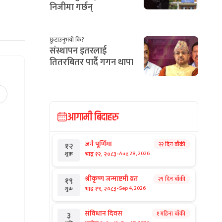
निजीमा गर्छन्
छुटाउनुभयो कि?
संस्थापन इतरलाई
तितरबितर पार्दै गगन थापा
आगामी बिदाहरु
जनै पूर्णिमा
२२ दिन बाँकी
१२
-
भाद्र १२, २०८३
Aug 28, 2026
शुक्र
श्रीकृष्ण जन्माष्टमी व्रत
२९ दिन बाँकी
१९
-
भाद्र १९, २०८३
Sep 4, 2026
शुक्र
संविधान दिवस
१ महिना बाँकी
३