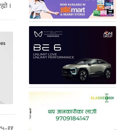
्यो ।
 १५–११