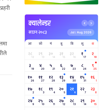
प्रहरी
क्यालेन्डर
साउन २०८३
Jul
Aug 2026
/
ेलमा
आ
सो
मं
बु
बि
शु
श
रीले
२८
२९
३०
३१
३२
१
२
12
13
14
15
16
17
18
३
४
५
६
७
८
९
19
20
21
22
23
24
25
१०
११
१२
१३
१४
१५
१६
26
27
28
29
30
31
1
१७
१८
१९
२०
२१
२२
२३
2
3
4
5
6
7
8
२४
२५
२६
२७
२८
२९
३०
9
10
11
12
13
14
15