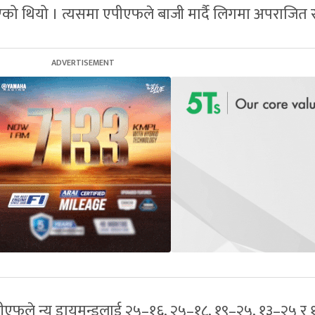
को थियो । त्यसमा एपीएफले बाजी मार्दै लिगमा अपराजित रह
ीएफले न्यु डायमन्डलाई २५–१६, २५–१८, १९–२५, १३–२५ र