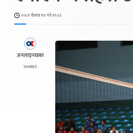
२०८१ वैशाख १४ गते १९:२३
अनलाइनखबर
SHARES