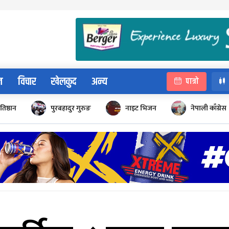
न
विचार
खेलकुद
अन्य
पात्रो
रतिष्ठान
पुरबहादुर गुरुङ
नाइट भिजन
नेपाली काँग्रेस