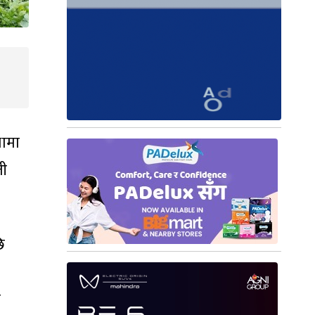
थामा
ती
ि
ो