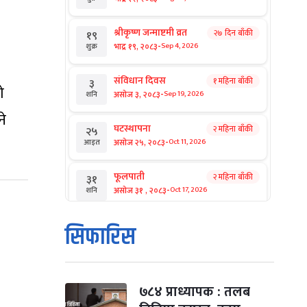
श्रीकृष्ण जन्माष्टमी व्रत
२७ दिन बाँकी
१९
-
भाद्र १९, २०८३
Sep 4, 2026
शुक्र
संविधान दिवस
१ महिना बाँकी
३
ो
-
असोज ३, २०८३
Sep 19, 2026
शनि
ने
घटस्थापना
२ महिना बाँकी
२५
-
असोज २५, २०८३
Oct 11, 2026
आइत
फूलपाती
२ महिना बाँकी
३१
-
असोज ३१ , २०८३
Oct 17, 2026
शनि
कार्तिक सङ्क्रान्ति
२ महिना बाँकी
१
सिफारिस
-
कार्तिक १, २०८३
Oct 18, 2026
आइत
महानवमी
२ महिना बाँकी
३
-
कार्तिक ३, २०८३
Oct 20, 2026
मंगल
७८४ प्राध्यापक : तलब