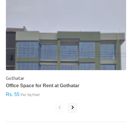
Gothatar
S
Office Space for Rent at Gothatar
H
Rs. 55
R
Per Sq.Feet
‹
›