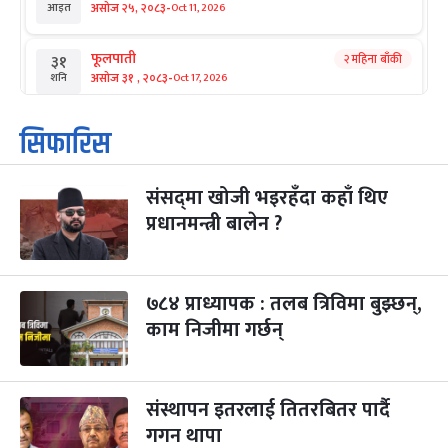
-
असोज २५, २०८३
Oct 11, 2026
आइत
फूलपाती
२ महिना बाँकी
३१
-
असोज ३१ , २०८३
Oct 17, 2026
शनि
कार्तिक सङ्क्रान्ति
२ महिना बाँकी
१
सिफारिस
-
कार्तिक १, २०८३
Oct 18, 2026
आइत
संसद्‌मा खोजी भइरहँदा कहाँ थिए
महानवमी
२ महिना बाँकी
३
-
प्रधानमन्त्री बालेन ?
कार्तिक ३, २०८३
Oct 20, 2026
मंगल
विजयादशमी
२ महिना बाँकी
४
-
कार्तिक ४, २०८३
Oct 21, 2026
बुध
७८४ प्राध्यापक : तलब त्रिविमा बुझ्छन्,
काम निजीमा गर्छन्
पापा‌ङ्कुशा एकादशी व्रत
२ महिना बाँकी
५
-
कार्तिक ५, २०८३
Oct 22, 2026
बिहि
संस्थापन इतरलाई तितरबितर पार्दै
कुकुर तिहार
३ महिना बाँकी
२२
-
कार्तिक २२, २०८३
गगन थापा
Nov 8, 2026
आइत