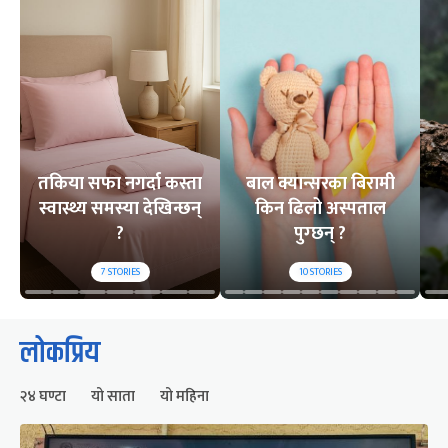
तकिया सफा नगर्दा कस्ता
बाल क्यान्सरका बिरामी
स्वास्थ्य समस्या देखिन्छन्
किन ढिलो अस्पताल
?
पुग्छन् ?
7
STORIES
10
STORIES
लोकप्रिय
२४ घण्टा
यो साता
यो महिना