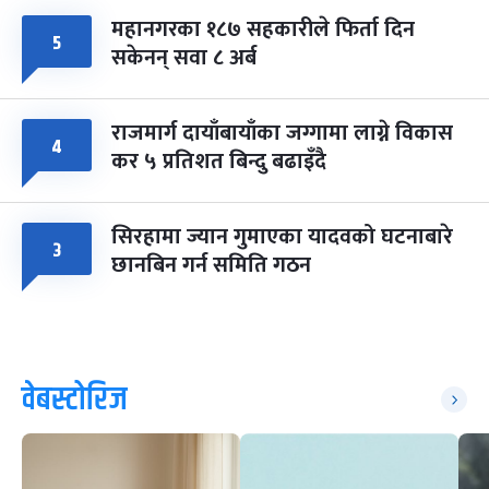
महानगरका १८७ सहकारीले फिर्ता दिन
५
सकेनन् सवा ८ अर्ब
राजमार्ग दायाँबायाँका जग्गामा लाग्ने विकास
४
कर ५ प्रतिशत बिन्दु बढाइँदै
सिरहामा ज्यान गुमाएका यादवको घटनाबारे
३
छानबिन गर्न समिति गठन
वेबस्टोरिज