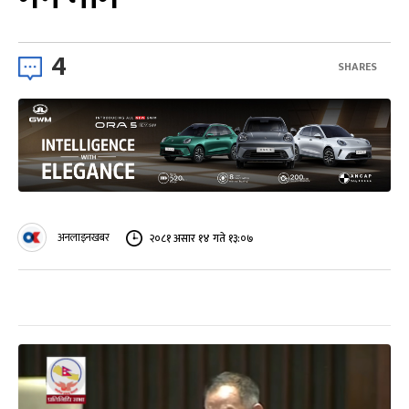
4
SHARES
अनलाइनखबर
२०८१ असार १४ गते १३:०७