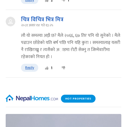
2
1
चित्र विचित्र भित्र मित्र
२०८१ असार १४ गते १३:२५
लाै याे समस्या अझै छ? मैले २०६६, ६७ तिर पनि याे सुनेकाे । मैले
पढाउन छाेडेकाे यति बर्ष पछि पनि यहि कुरा । समस्यालाइ यसरी
नै राखिराख्नु र त्यसैकाे अाडमा राेटी सेक्नु त जिम्मेवारीमा
रहेकाकाे नियत हाे ।
Reply
1
HOT PROPERTIES