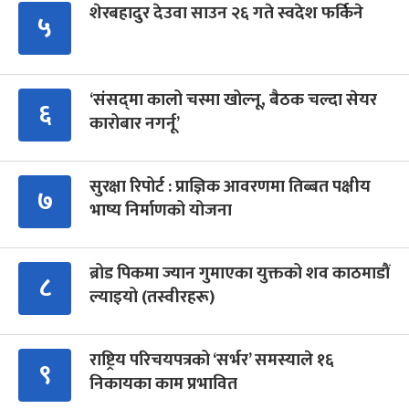
शेरबहादुर देउवा साउन २६ गते स्वदेश फर्किने
५
‘संसद्‍मा कालो चस्मा खोल्नू, बैठक चल्दा सेयर
६
कारोबार नगर्नू’
सुरक्षा रिपोर्ट : प्राज्ञिक आवरणमा तिब्बत पक्षीय
७
भाष्य निर्माणको योजना
ब्रोड पिकमा ज्यान गुमाएका युक्तको शव काठमाडौं
८
ल्याइयो (तस्वीरहरू)
राष्ट्रिय परिचयपत्रको ‘सर्भर’ समस्याले १६
९
निकायका काम प्रभावित