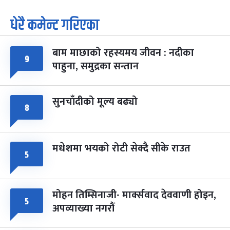
धेरै कमेन्ट गरिएका
पूर्णिमा व्रत
७ महिना बाँकी
७
-
चैत्र ७, २०८३
Mar 21, 2027
आइत
बाम माछाको रहस्यमय जीवन : नदीका
९
फागुपूर्णिमा
७ महिना बाँकी
८
पाहुना, समुद्रका सन्तान
-
चैत्र ८, २०८३
Mar 22, 2027
सोम
सुनचाँदीको मूल्य बढ्यो
८
मधेशमा भयको रोटी सेक्दै सीके राउत
५
मोहन तिम्सिनाजी- मार्क्सवाद देववाणी होइन,
५
अपव्याख्या नगरौं