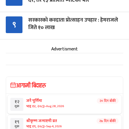
दर, तर १३ प्रतिशत भ्याटको भार
सरकारको करदाता प्रोत्साहन उपहार : हेमराजले
९
जिते १० लाख
Advertisment
आगामी बिदाहरु
जनै पूर्णिमा
२० दिन बाँकी
१२
-
भाद्र १२, २०८३
Aug 28, 2026
शुक्र
श्रीकृष्ण जन्माष्टमी व्रत
२७ दिन बाँकी
१९
-
भाद्र १९, २०८३
Sep 4, 2026
शुक्र