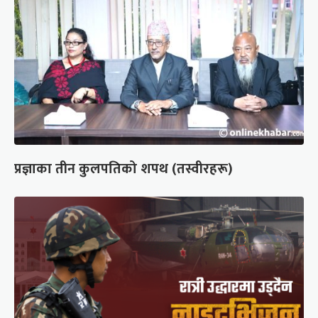
प्रज्ञाका तीन कुलपतिको शपथ (तस्वीरहरू)