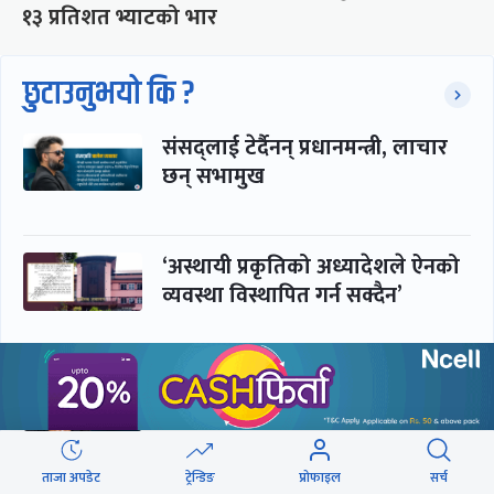
१३ प्रतिशत भ्याटको भार
छुटाउनुभयो कि ?
संसद्लाई टेर्दैनन् प्रधानमन्त्री, लाचार
छन् सभामुख
‘अस्थायी प्रकृतिको अध्यादेशले ऐनको
व्यवस्था विस्थापित गर्न सक्दैन’
सरकार-प्रसाईं लुकामारी : छिनमै
पक्राउ, तुरुन्तै रिहा
ताजा अपडेट
ट्रेन्डिङ
प्रोफाइल
सर्च