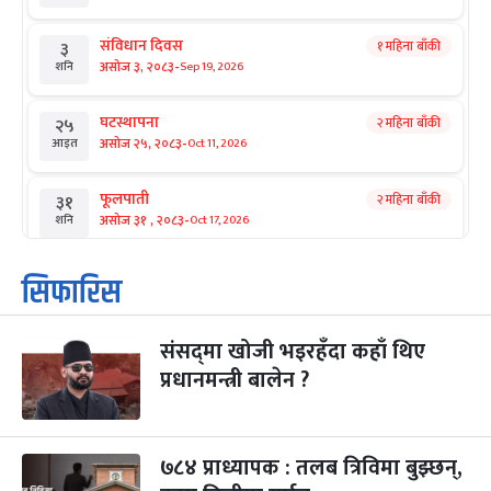
संविधान दिवस
१ महिना बाँकी
३
-
असोज ३, २०८३
Sep 19, 2026
शनि
घटस्थापना
२ महिना बाँकी
२५
-
असोज २५, २०८३
Oct 11, 2026
आइत
फूलपाती
२ महिना बाँकी
३१
-
असोज ३१ , २०८३
Oct 17, 2026
शनि
कार्तिक सङ्क्रान्ति
२ महिना बाँकी
१
सिफारिस
-
कार्तिक १, २०८३
Oct 18, 2026
आइत
संसद्‌मा खोजी भइरहँदा कहाँ थिए
महानवमी
२ महिना बाँकी
३
-
प्रधानमन्त्री बालेन ?
कार्तिक ३, २०८३
Oct 20, 2026
मंगल
विजयादशमी
२ महिना बाँकी
४
-
कार्तिक ४, २०८३
Oct 21, 2026
बुध
७८४ प्राध्यापक : तलब त्रिविमा बुझ्छन्,