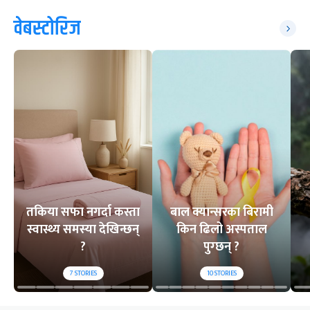
वेबस्टोरिज
तकिया सफा नगर्दा कस्ता
बाल क्यान्सरका बिरामी
स्वास्थ्य समस्या देखिन्छन्
किन ढिलो अस्पताल
?
पुग्छन् ?
7
STORIES
10
STORIES