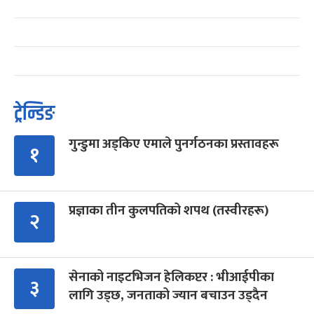
ट्रेन्डिङ
गुन्डुमा अड्किए एमाले पुनर्गठनका प्रस्तावहरू
१
प्रज्ञाका तीन कुलपतिको शपथ (तस्वीरहरू)
२
सेनाको नाइटभिजन हेलिकप्टर : भीआईपीका
३
लागि उड्छ, जनताको ज्यान बचाउन उड्दैन