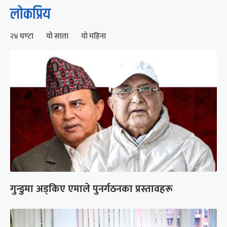
लोकप्रिय
२४ घण्टा
यो साता
यो महिना
गुन्डुमा अड्किए एमाले पुनर्गठनका प्रस्तावहरू