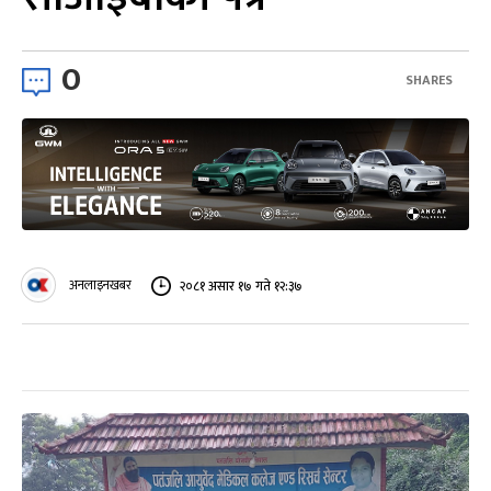
0
SHARES
अनलाइनखबर
२०८१ असार १७ गते १२:३७