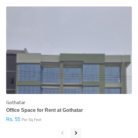
Gothatar
S
Office Space for Rent at Gothatar
H
Rs. 55
R
Per Sq.Feet
‹
›