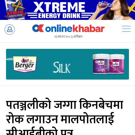
Skip
to
२३ साउन २०८३, शनिबार
content
पतञ्जलीको जग्गा किनबेचमा
रोक लगाउन मालपोतलाई
सीआईबीको पत्र