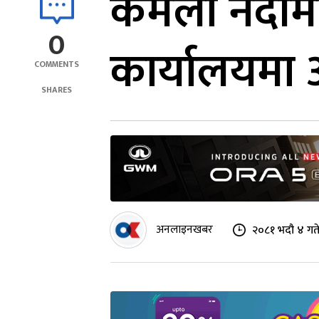
कमला नदीमा प
0
कार्यालयम
COMMENTS
SHARES
अनलाइनखबर
२०८१ भदौ ४ गत