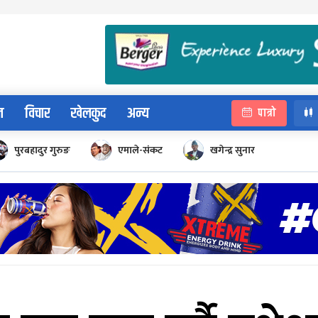
न
विचार
खेलकुद
अन्य
पात्रो
पुरबहादुर गुरुङ
एमाले-संकट
खगेन्द्र सुनार