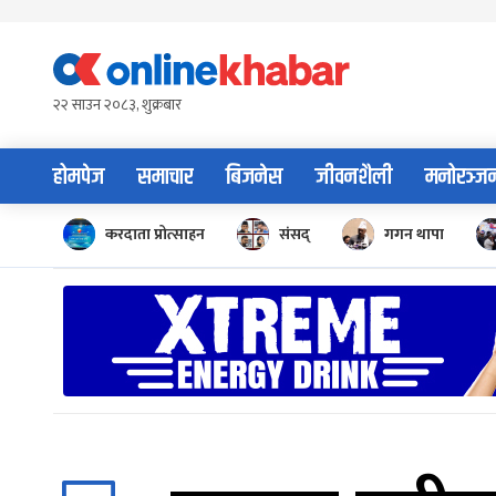
Skip
to
content
२२ साउन २०८३, शुक्रबार
होमपेज
समाचार
बिजनेस
जीवनशैली
मनोरञ्ज
करदाता प्रोत्साहन
संसद्
गगन थापा