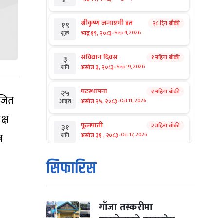
श्रीकृष्ण जन्माष्टमी व्रत
२८ दिन बाँकी
१९
-
भाद्र १९, २०८३
Sep 4, 2026
शुक्र
संविधान दिवस
१ महिना बाँकी
३
-
असोज ३, २०८३
Sep 19, 2026
शनि
घटस्थापना
२ महिना बाँकी
२५
रजित
-
असोज २५, २०८३
Oct 11, 2026
आइत
क्ष
फूलपाती
२ महिना बाँकी
३१
-
ष
असोज ३१ , २०८३
Oct 17, 2026
शनि
कार्तिक सङ्क्रान्ति
२ महिना बाँकी
१
सिफारिस
-
कार्तिक १, २०८३
Oct 18, 2026
आइत
महानवमी
२ महिना बाँकी
३
-
कार्तिक ३, २०८३
Oct 20, 2026
मंगल
गाँजा तस्करीमा