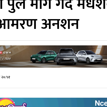
ुल माग गर्दै मधेशको
ा आमरण अनशन
े २०:५१