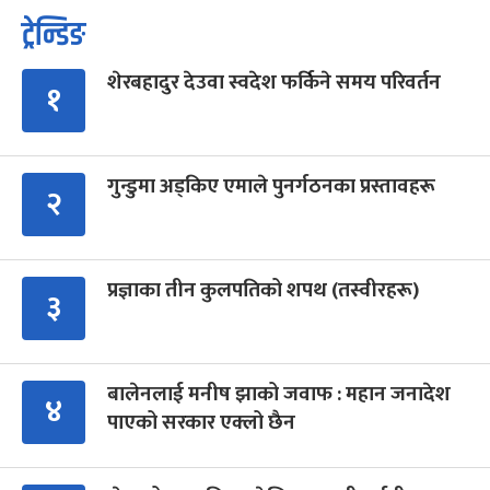
ट्रेन्डिङ
शेरबहादुर देउवा स्वदेश फर्किने समय परिवर्तन
१
गुन्डुमा अड्किए एमाले पुनर्गठनका प्रस्तावहरू
२
प्रज्ञाका तीन कुलपतिको शपथ (तस्वीरहरू)
३
बालेनलाई मनीष झाको जवाफ : महान जनादेश
४
पाएको सरकार एक्लो छैन