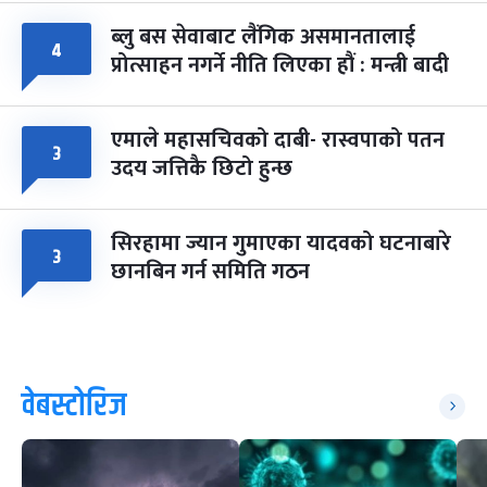
ब्लु बस सेवाबाट लैंगिक असमानतालाई
४
प्रोत्साहन नगर्ने नीति लिएका हौं : मन्त्री बादी
एमाले महासचिवको दाबी- रास्वपाको पतन
३
उदय जत्तिकै छिटो हुन्छ
सिरहामा ज्यान गुमाएका यादवको घटनाबारे
३
छानबिन गर्न समिति गठन
वेबस्टोरिज