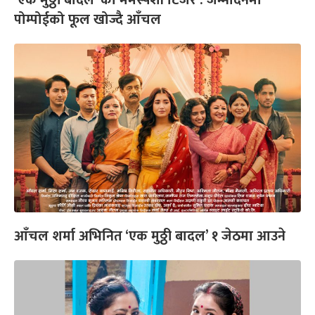
‘एक मुठ्ठी बादल’ को मर्मस्पर्शी टिजर : जन्मदिनमा
पोम्पोईको फूल खोज्दै आँचल
आँचल शर्मा अभिनित ‘एक मुठ्ठी बादल’ १ जेठमा आउने