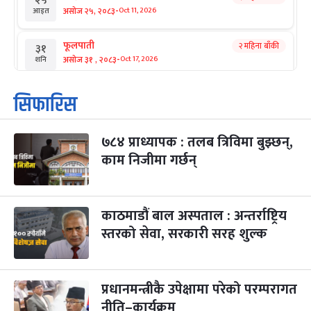
२५
-
असोज २५, २०८३
Oct 11, 2026
आइत
फूलपाती
२ महिना बाँकी
३१
-
असोज ३१ , २०८३
Oct 17, 2026
शनि
कार्तिक सङ्क्रान्ति
२ महिना बाँकी
१
सिफारिस
-
कार्तिक १, २०८३
Oct 18, 2026
आइत
७८४ प्राध्यापक : तलब त्रिविमा बुझ्छन्,
महानवमी
२ महिना बाँकी
३
-
काम निजीमा गर्छन्
कार्तिक ३, २०८३
Oct 20, 2026
मंगल
विजयादशमी
२ महिना बाँकी
४
-
कार्तिक ४, २०८३
Oct 21, 2026
बुध
काठमाडौं बाल अस्पताल : अन्तर्राष्ट्रिय
स्तरको सेवा, सरकारी सरह शुल्क
पापा‌ङ्कुशा एकादशी व्रत
२ महिना बाँकी
५
-
कार्तिक ५, २०८३
Oct 22, 2026
बिहि
प्रधानमन्त्रीकै उपेक्षामा परेको परम्परागत
कुकुर तिहार
३ महिना बाँकी
२२
-
कार्तिक २२, २०८३
नीति–कार्यक्रम
Nov 8, 2026
आइत