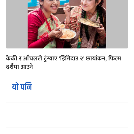
केकी र आँचलले टुंग्याए ‘झिँगेदाउ २’ छायांकन, फिल्म
दशैंमा आउने
यो पनि