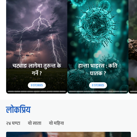
चट्याङ लागेमा तुरुन्त के
हान्ता भाइरस : कति
गर्ने ?
घातक ?
9
STORIES
8
STORIES
लोकप्रिय
२४ घण्टा
यो साता
यो महिना