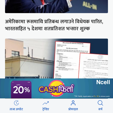
अमेरिकामा रूसमाथि प्रतिबन्ध लगाउने विधेयक पारित,
भारतसहित ५ देशमा शतप्रतिशत भन्सार शुल्क
शैक्षिक क्रेडिट बैंक : विदेशमा अध्ययन पूरा नगरी फर्किए
ताजा अपडेट
ट्रेन्डिङ
प्रोफाइल
सर्च