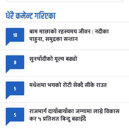
-
फाल्गुन २५, २०८३
Mar 9, 2027
मंगल
धेरै कमेन्ट गरिएका
पूर्णिमा व्रत
७ महिना बाँकी
७
-
चैत्र ७, २०८३
Mar 21, 2027
आइत
बाम माछाको रहस्यमय जीवन : नदीका
१०
फागुपूर्णिमा
७ महिना बाँकी
८
पाहुना, समुद्रका सन्तान
-
चैत्र ८, २०८३
Mar 22, 2027
सोम
सुनचाँदीको मूल्य बढ्यो
८
मधेशमा भयको रोटी सेक्दै सीके राउत
५
राजमार्ग दायाँबायाँका जग्गामा लाग्ने विकास
५
कर ५ प्रतिशत बिन्दु बढाइँदै