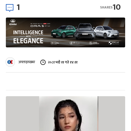
1
10
SHARES
अनलाइनखबर
२०८१ भदौ ११ गते १४:११