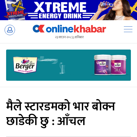
Skip
to
२३ साउन २०८३, शनिबार
content
मैले स्टारडमको भार बोक्न
छाडेकी छु : आँचल