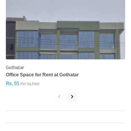
Gothatar
S
Office Space for Rent at Gothatar
H
Rs. 55
R
Per Sq.Feet
‹
›