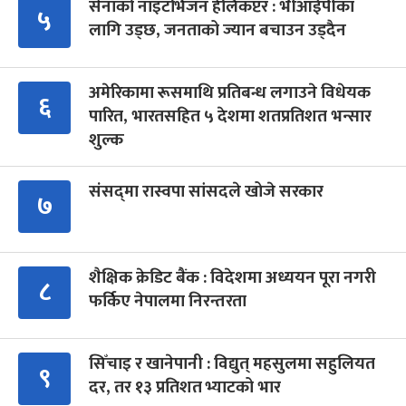
सेनाको नाइटभिजन हेलिकप्टर : भीआईपीका
५
लागि उड्छ, जनताको ज्यान बचाउन उड्दैन
अमेरिकामा रूसमाथि प्रतिबन्ध लगाउने विधेयक
६
पारित, भारतसहित ५ देशमा शतप्रतिशत भन्सार
शुल्क
संसद्‍मा रास्वपा सांसदले खोजे सरकार
७
शैक्षिक क्रेडिट बैंक : विदेशमा अध्ययन पूरा नगरी
८
फर्किए नेपालमा निरन्तरता
सिँचाइ र खानेपानी : विद्युत् महसुलमा सहुलियत
९
दर, तर १३ प्रतिशत भ्याटको भार