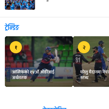
ट्रेन्डिङ
१
२
आसिफको १४औं ओडीआई
घरेलु मैदानमा नेप
अर्धशतक
स्तब्ध