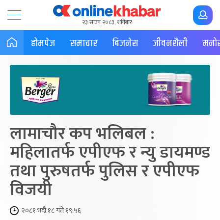
२३ साउन २०८३, शनिबार
होमपेज
समाचार
बिजनेस
जीवनशैली
मनोर
लामाचौर कप भलिबल :
महिलातर्फ एपीएफ र न्यु डायमण्ड
तथा पुरुषतर्फ पुलिस र एपीएफ
विजयी
२०८१ भदौ १८ गते १९:५६