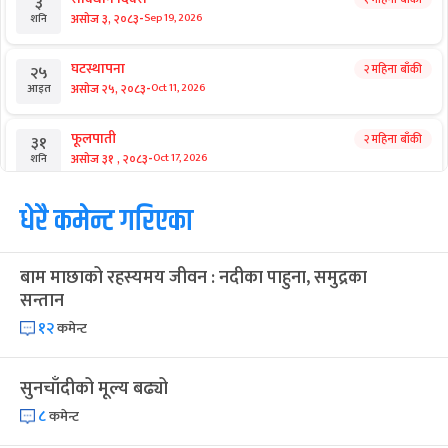
३
-
असोज ३, २०८३
Sep 19, 2026
शनि
घटस्थापना
२ महिना बाँकी
२५
-
असोज २५, २०८३
Oct 11, 2026
आइत
फूलपाती
२ महिना बाँकी
३१
-
असोज ३१ , २०८३
Oct 17, 2026
शनि
कार्तिक सङ्क्रान्ति
धेरै कमेन्ट गरिएका
२ महिना बाँकी
१
-
कार्तिक १, २०८३
Oct 18, 2026
आइत
बाम माछाको रहस्यमय जीवन : नदीका पाहुना, समुद्रका
महानवमी
२ महिना बाँकी
३
सन्तान
-
कार्तिक ३, २०८३
Oct 20, 2026
मंगल
१२
कमेन्ट
विजयादशमी
२ महिना बाँकी
४
-
कार्तिक ४, २०८३
Oct 21, 2026
बुध
सुनचाँदीको मूल्य बढ्यो
८
कमेन्ट
पापा‌ङ्कुशा एकादशी व्रत
२ महिना बाँकी
५
-
कार्तिक ५, २०८३
Oct 22, 2026
बिहि