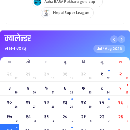
Aaha RARA Pokhara gold cup
Nepal Super League
क्यालेन्डर
साउन २०८३
Jul
Aug 2026
/
आ
सो
मं
बु
बि
शु
श
२८
२९
३०
३१
३२
१
२
12
13
14
15
16
17
18
३
४
५
६
७
८
९
19
20
21
22
23
24
25
१०
११
१२
१३
१४
१५
१६
26
27
28
29
30
31
1
१७
१८
१९
२०
२१
२२
२३
2
3
4
5
6
7
8