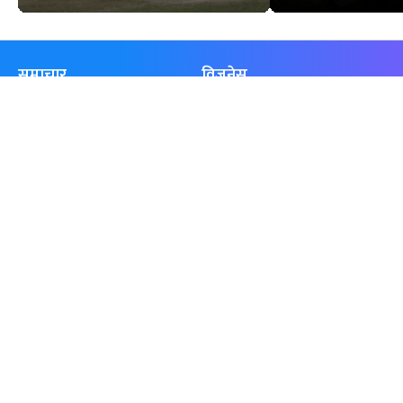
समाचार
विजनेस
समाज
बजार
विचार/ब्लग
पर्यटन
साहित्य
रोजगार
अन्तर्वार्ता
बैँक / वित्त
खेलकुद़़
अटो
जीवनशैली/स्वास्थ्य
सूचना-प्रविधि
प्रवास
अन्तर्राष्ट्रिय
खेलकुद लाईभ
अनलाइनखबर सूची
एनपीएल २०८१
नेपालका ५० प्रभावशाली महिला २०८१