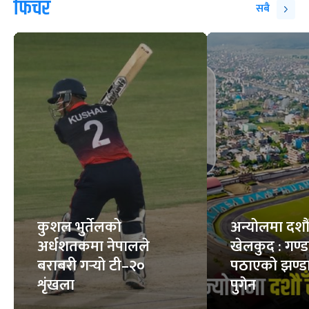
फिचर
सबै
कुशल भुर्तेलको
अन्योलमा दशौँ र
अर्धशतकमा नेपालले
खेलकुद : गण्
बराबरी गर्‍यो टी–२०
पठाएको झण्डा
शृंखला
पुगेन