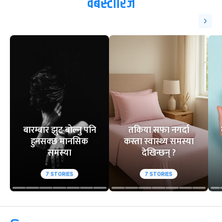
वेबस्टोरिज
बारम्बार झुट बोल्नु पनि
तकिया सफा नगर्दा
हुनसक्छ मानसिक
कस्ता स्वास्थ्य समस्या
समस्या
देखिन्छन् ?
7
STORIES
7
STORIES