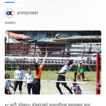
अनलाइनखबर
SHARES
१८ भदौ, पोखरा। पोखराको लामाचौरमा मंगलबार सुरु