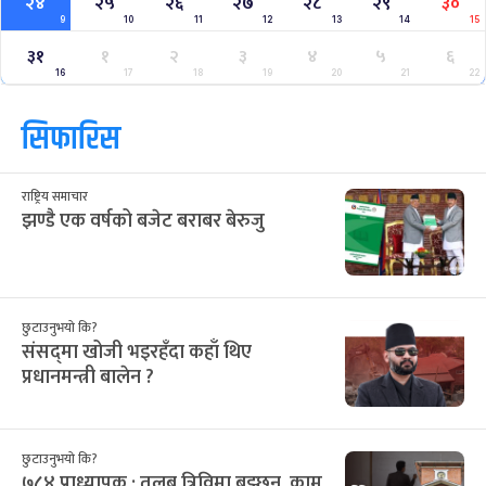
२४
२५
२६
२७
२८
२९
३०
9
10
11
12
13
14
15
३१
१
२
३
४
५
६
16
17
18
19
20
21
22
सिफारिस
राष्ट्रिय समाचार
झण्डै एक वर्षको बजेट बराबर बेरुजु
छुटाउनुभयो कि?
संसद्‌मा खोजी भइरहँदा कहाँ थिए
प्रधानमन्त्री बालेन ?
छुटाउनुभयो कि?
७८४ प्राध्यापक : तलब त्रिविमा बुझ्छन्, काम