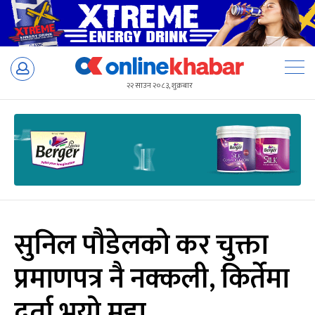
Skip
to
२२ साउन २०८३, शुक्रबार
content
सुनिल पौडेलको कर चुक्ता
प्रमाणपत्र नै नक्कली, किर्तेमा
दर्ता भयो मुद्दा