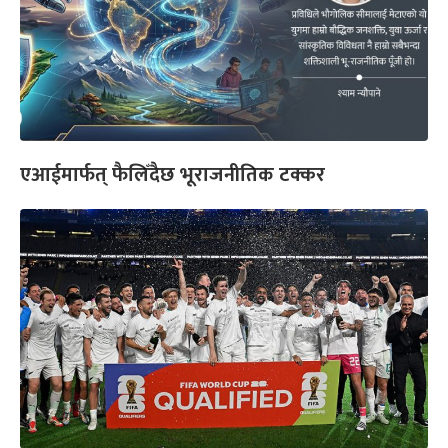
एआईमार्फत् फैलिँदैछ भूराजनीतिक टक्कर