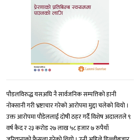
पौडलविरुद्ध यसअघि नै सार्वजनिक सम्पत्तिको हानी
नोक्सानी गरी भ्रष्टाचार गरेको आरोपमा मुद्दा चलेको थियो ।
उक्त आरोपमा पौडेललाई दोषी ठहर गर्दै विशेष अदालतले ९
वर्ष कैद र २३ करोड २७ लाख ५८ हजार ७ रुपैयाँ
जरिवानाको फैसला गरेको थियो । उनी अहिले डिल्लीबजार