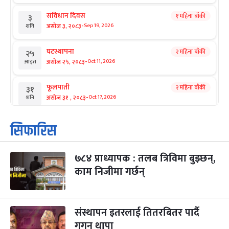
संविधान दिवस
१ महिना बाँकी
३
-
असोज ३, २०८३
Sep 19, 2026
शनि
घटस्थापना
२ महिना बाँकी
२५
-
असोज २५, २०८३
Oct 11, 2026
आइत
फूलपाती
२ महिना बाँकी
३१
-
असोज ३१ , २०८३
Oct 17, 2026
शनि
कार्तिक सङ्क्रान्ति
२ महिना बाँकी
१
सिफारिस
-
कार्तिक १, २०८३
Oct 18, 2026
आइत
७८४ प्राध्यापक : तलब त्रिविमा बुझ्छन्,
महानवमी
२ महिना बाँकी
३
-
काम निजीमा गर्छन्
कार्तिक ३, २०८३
Oct 20, 2026
मंगल
विजयादशमी
२ महिना बाँकी
४
-
कार्तिक ४, २०८३
Oct 21, 2026
बुध
संस्थापन इतरलाई तितरबितर पार्दै
गगन थापा