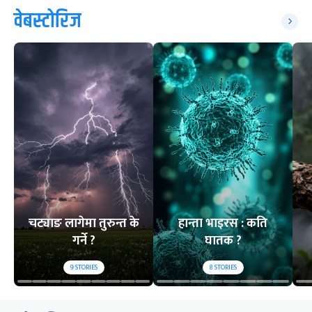
वेबस्टोरिज
चट्याङ लागेमा तुरुन्त के
हान्ता भाइरस : कति
गर्ने ?
घातक ?
9
STORIES
8
STORIES