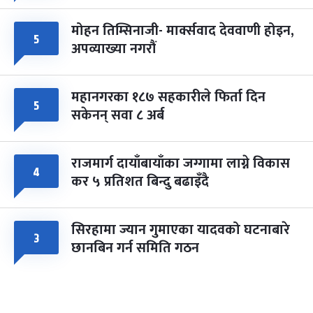
मोहन तिम्सिनाजी- मार्क्सवाद देववाणी होइन,
५
अपव्याख्या नगरौं
महानगरका १८७ सहकारीले फिर्ता दिन
५
सकेनन् सवा ८ अर्ब
राजमार्ग दायाँबायाँका जग्गामा लाग्ने विकास
४
कर ५ प्रतिशत बिन्दु बढाइँदै
सिरहामा ज्यान गुमाएका यादवको घटनाबारे
३
छानबिन गर्न समिति गठन