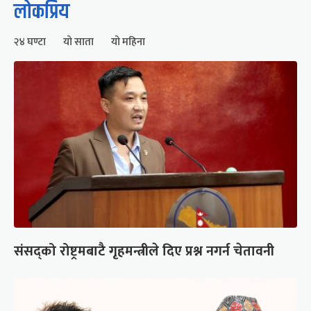
लोकप्रिय
२४ घण्टा
यो साता
यो महिना
संसद्को रोष्ट्रमबाटै गृहमन्त्रीले दिए प्रश्न नगर्न चेतावनी