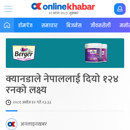
२२ साउन २०८३, शुक्रबार
होमपेज
समाचार
बिजनेस
जीवनशैली
मनोर
क्यानडाले नेपाललाई दियो १२४
रनको लक्ष्य
२०८१ असोज १२ गते २३:३३
अनलाइनखबर