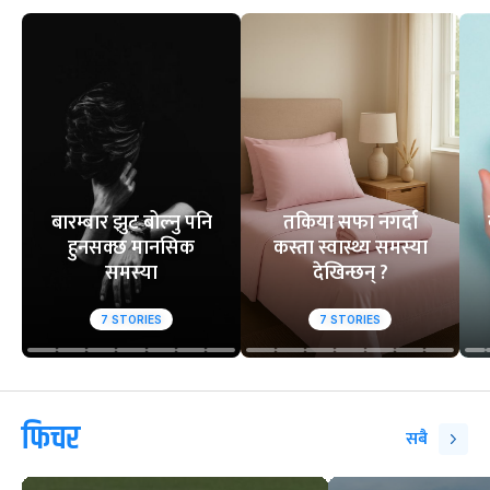
बारम्बार झुट बोल्नु पनि
तकिया सफा नगर्दा
हुनसक्छ मानसिक
कस्ता स्वास्थ्य समस्या
समस्या
देखिन्छन् ?
7
STORIES
7
STORIES
फिचर
सबै