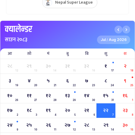
Nepal Super League
क्यालेन्डर
साउन २०८३
Jul
Aug 2026
/
आ
सो
मं
बु
बि
शु
श
२८
२९
३०
३१
३२
१
२
12
13
14
15
16
17
18
३
४
५
६
७
८
९
19
20
21
22
23
24
25
१०
११
१२
१३
१४
१५
१६
26
27
28
29
30
31
1
१७
१८
१९
२०
२१
२२
२३
2
3
4
5
6
7
8
२४
२५
२६
२७
२८
२९
३०
9
10
11
12
13
14
15