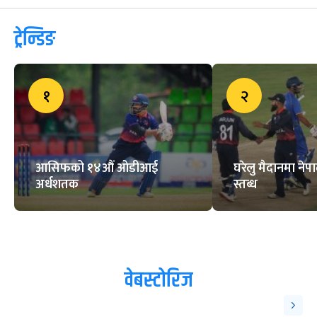
ट्रेन्डिङ
१
२
आसिफको १४औं ओडीआई
घरेलु मैदानमा नेप
अर्धशतक
स्तब्ध
वेबस्टोरिज