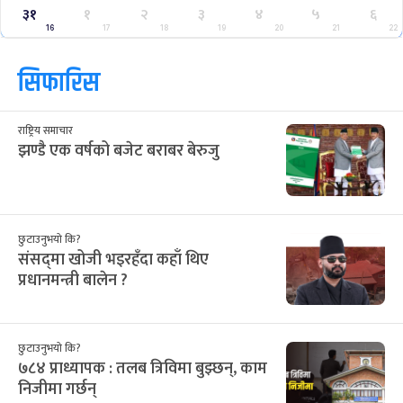
३१
१
२
३
४
५
६
16
17
18
19
20
21
22
सिफारिस
राष्ट्रिय समाचार
झण्डै एक वर्षको बजेट बराबर बेरुजु
छुटाउनुभयो कि?
संसद्‌मा खोजी भइरहँदा कहाँ थिए
प्रधानमन्त्री बालेन ?
छुटाउनुभयो कि?
७८४ प्राध्यापक : तलब त्रिविमा बुझ्छन्, काम
निजीमा गर्छन्