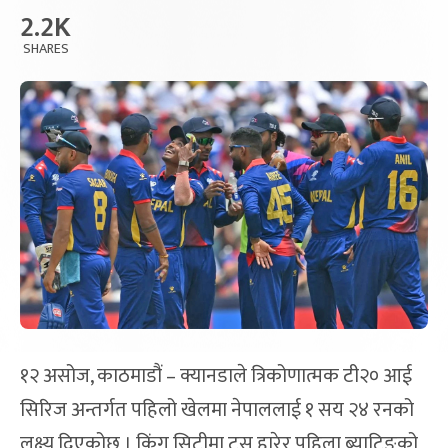
2.2K
SHARES
१२ असोज, काठमाडौं – क्यानडाले त्रिकोणात्मक टी२० आई
सिरिज अन्तर्गत पहिलो खेलमा नेपाललाई १ सय २४ रनको
लक्ष्य दिएकोछ । किंग सिटीमा टस हारेर पहिला ब्याटिङको