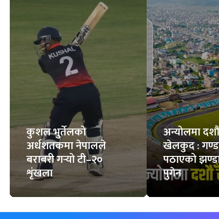
कुशल भुर्तेलको
अन्योलमा दशौँ र
अर्धशतकमा नेपालले
खेलकुद : गण्
बराबरी गर्‍यो टी–२०
पठाएको झण्डा
शृंखला
पुगेन