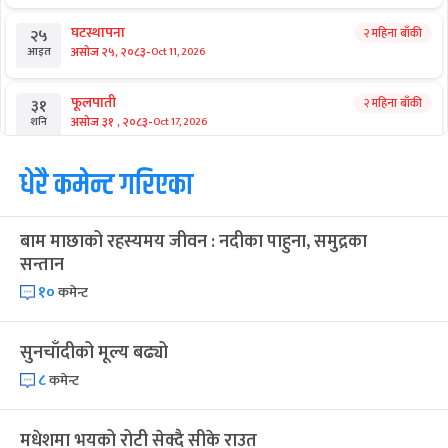
घटस्थापना
२ महिना बाँकी
२५
-
असोज २५, २०८३
Oct 11, 2026
आइत
फूलपाती
२ महिना बाँकी
३१
-
असोज ३१ , २०८३
Oct 17, 2026
शनि
कार्तिक सङ्क्रान्ति
धेरै कमेन्ट गरिएका
२ महिना बाँकी
१
-
कार्तिक १, २०८३
Oct 18, 2026
आइत
बाम माछाको रहस्यमय जीवन : नदीका पाहुना, समुद्रका
महानवमी
२ महिना बाँकी
३
सन्तान
-
कार्तिक ३, २०८३
Oct 20, 2026
मंगल
१०
कमेन्ट
विजयादशमी
२ महिना बाँकी
४
-
कार्तिक ४, २०८३
Oct 21, 2026
बुध
सुनचाँदीको मूल्य बढ्यो
८
कमेन्ट
पापा‌ङ्कुशा एकादशी व्रत
२ महिना बाँकी
५
-
कार्तिक ५, २०८३
Oct 22, 2026
बिहि
मधेशमा भयको रोटी सेक्दै सीके राउत