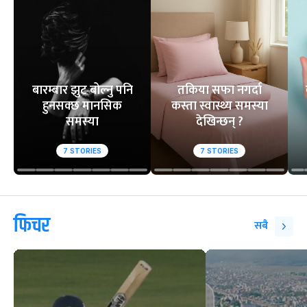
बारम्बार झुट बोल्नु पनि
तकिया सफा नगर्दा
हुनसक्छ मानसिक
कस्ता स्वास्थ्य समस्या
समस्या
देखिन्छन् ?
7
STORIES
7
STORIES
फिचर
सबै