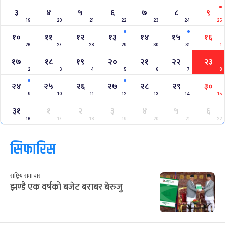
३
४
५
६
७
८
९
19
20
21
22
23
24
25
१०
११
१२
१३
१४
१५
१६
26
27
28
29
30
31
1
१७
१८
१९
२०
२१
२२
२३
2
3
4
5
6
7
8
२४
२५
२६
२७
२८
२९
३०
9
10
11
12
13
14
15
३१
१
२
३
४
५
६
16
17
18
19
20
21
22
सिफारिस
राष्ट्रिय समाचार
झण्डै एक वर्षको बजेट बराबर बेरुजु