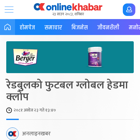
२३ साउन २०८३, शनिबार
होमपेज
समाचार
बिजनेस
जीवनशैली
मनोर
रेडबुलको फुटबल ग्लोबल हेडमा
क्लोप
२०८१ असोज २३ गते १३:४०
अनलाइनखबर