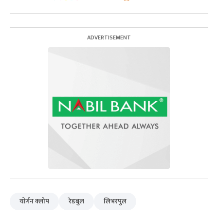
योर्गन क्लोप
रेडबुल
लिभरपुल