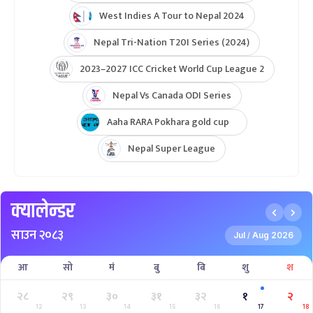
West Indies A Tour to Nepal 2024
Nepal Tri-Nation T20I Series (2024)
2023–2027 ICC Cricket World Cup League 2
Nepal Vs Canada ODI Series
Aaha RARA Pokhara gold cup
Nepal Super League
क्यालेन्डर
साउन २०८३
Jul
Aug 2026
/
आ
सो
मं
बु
बि
शु
श
२८
२९
३०
३१
३२
१
२
12
13
14
15
16
17
18