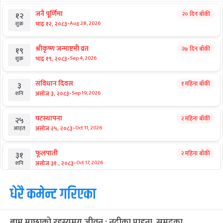
जनै पूर्णिमा
२० दिन बाँकी
१२
-
भाद्र १२, २०८३
Aug 28, 2026
शुक्र
श्रीकृष्ण जन्माष्टमी व्रत
२७ दिन बाँकी
१९
-
भाद्र १९, २०८३
Sep 4, 2026
शुक्र
संविधान दिवस
१ महिना बाँकी
३
-
असोज ३, २०८३
Sep 19, 2026
शनि
घटस्थापना
२ महिना बाँकी
२५
-
असोज २५, २०८३
Oct 11, 2026
आइत
फूलपाती
२ महिना बाँकी
३१
-
असोज ३१ , २०८३
Oct 17, 2026
शनि
कार्तिक सङ्क्रान्ति
धेरै कमेन्ट गरिएका
२ महिना बाँकी
१
-
कार्तिक १, २०८३
Oct 18, 2026
आइत
बाम माछाको रहस्यमय जीवन : नदीका पाहुना, समुद्रका
महानवमी