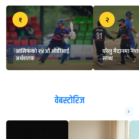
१
२
आसिफको १४औं ओडीआई
घरेलु मैदानमा नेप
अर्धशतक
स्तब्ध
वेबस्टोरिज