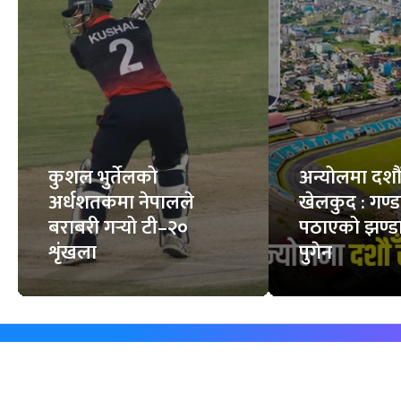
कुशल भुर्तेलको
अन्योलमा दशौँ र
अर्धशतकमा नेपालले
खेलकुद : गण्
बराबरी गर्‍यो टी–२०
पठाएको झण्डा
शृंखला
पुगेन
समाचार
विजनेस
समाज
बजार