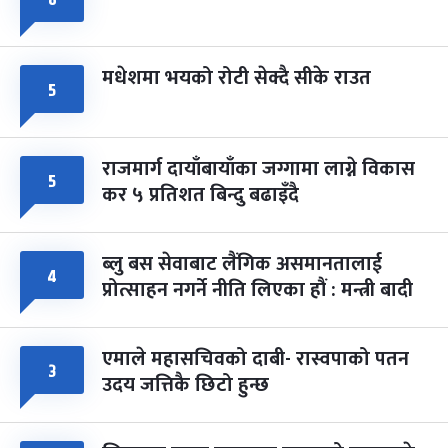
मधेशमा भयको रोटी सेक्दै सीके राउत
५
राजमार्ग दायाँबायाँका जग्गामा लाग्ने विकास
५
कर ५ प्रतिशत बिन्दु बढाइँदै
ब्लु बस सेवाबाट लैंगिक असमानतालाई
४
प्रोत्साहन नगर्ने नीति लिएका हौं : मन्त्री बादी
एमाले महासचिवको दाबी- रास्वपाको पतन
३
उदय जत्तिकै छिटो हुन्छ