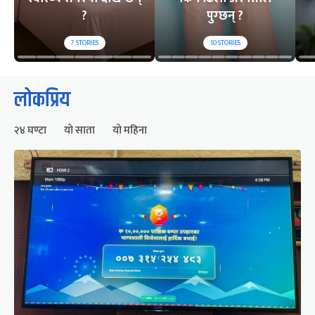
?
पुग्छन् ?
7
STORIES
10
STORIES
लोकप्रिय
२४ घण्टा
यो साता
यो महिना