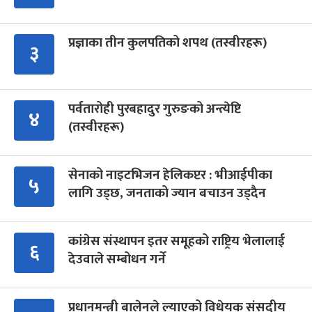
प्रज्ञाका तीन कुलपतिको शपथ (तस्वीरहरू)
३
पर्वतारोही पुरबहादुर गुरुङको अन्त्येष्टि
४
(तस्वीरहरू)
सेनाको नाइटभिजन हेलिकप्टर : भीआईपीका
५
लागि उड्छ, जनताको ज्यान बचाउन उड्दैन
कांग्रेस संस्थापन इतर समूहको राष्ट्रिय भेलालाई
६
देउवाले सम्बोधन गर्ने
प्रधानमन्त्री बालेनले ल्याएको विधेयक संसदीय