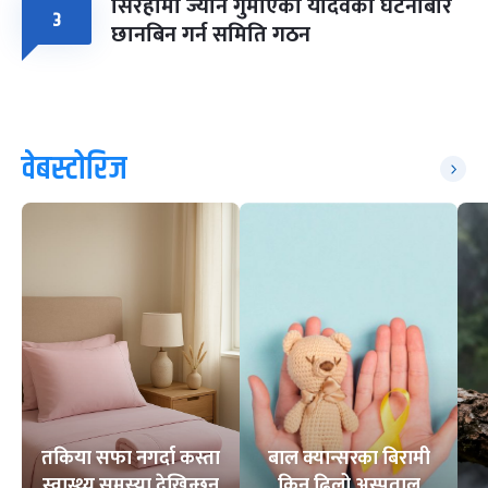
सिरहामा ज्यान गुमाएका यादवको घटनाबारे
३
छानबिन गर्न समिति गठन
वेबस्टोरिज
तकिया सफा नगर्दा कस्ता
बाल क्यान्सरका बिरामी
स्वास्थ्य समस्या देखिन्छन्
किन ढिलो अस्पताल