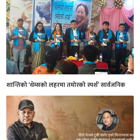
शान्तिको ‘थेम्सको लहरमा तमोरको स्पर्श’ सार्वजनिक