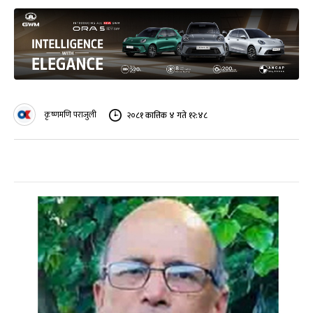
कृष्णमणि पराजुली
२०८१ कात्तिक ४ गते १२:४८