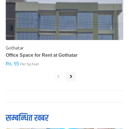
Gothatar
S
Office Space for Rent at Gothatar
H
Rs. 55
R
Per Sq.Feet
‹
›
सम्बन्धित खबर