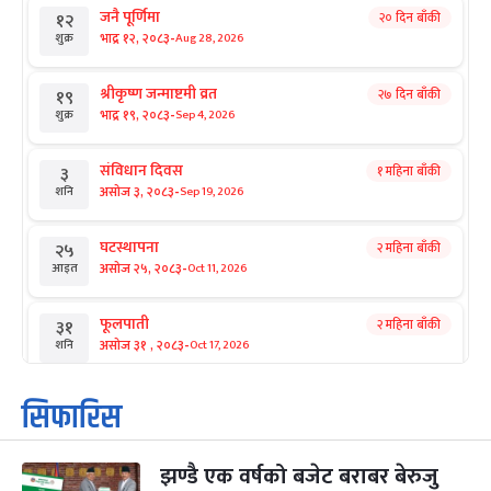
जनै पूर्णिमा
२० दिन बाँकी
१२
-
भाद्र १२, २०८३
Aug 28, 2026
शुक्र
श्रीकृष्ण जन्माष्टमी व्रत
२७ दिन बाँकी
१९
-
भाद्र १९, २०८३
Sep 4, 2026
शुक्र
संविधान दिवस
१ महिना बाँकी
३
-
असोज ३, २०८३
Sep 19, 2026
शनि
घटस्थापना
२ महिना बाँकी
२५
-
असोज २५, २०८३
Oct 11, 2026
आइत
फूलपाती
२ महिना बाँकी
३१
-
असोज ३१ , २०८३
Oct 17, 2026
शनि
कार्तिक सङ्क्रान्ति
२ महिना बाँकी
१
सिफारिस
-
कार्तिक १, २०८३
Oct 18, 2026
आइत
झण्डै एक वर्षको बजेट बराबर बेरुजु
महानवमी
२ महिना बाँकी
३