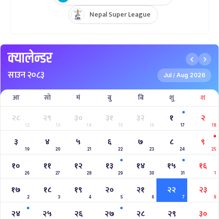
Nepal Super League
क्यालेन्डर
साउन २०८३
Jul
Aug 2026
/
आ
सो
मं
बु
बि
शु
श
२८
२९
३०
३१
३२
१
२
12
13
14
15
16
17
18
३
४
५
६
७
८
९
19
20
21
22
23
24
25
१०
११
१२
१३
१४
१५
१६
26
27
28
29
30
31
1
१७
१८
१९
२०
२१
२२
२३
2
3
4
5
6
7
8
२४
२५
२६
२७
२८
२९
३०