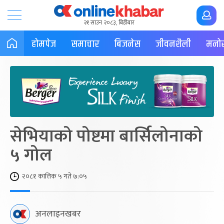
२१ साउन २०८३, बिहीबार
होमपेज
समाचार
बिजनेस
जीवनशैली
मनोर
सेभियाको पोष्टमा बार्सिलोनाको
५ गोल
२०८१ कात्तिक ५ गते ७:०५
अनलाइनखबर