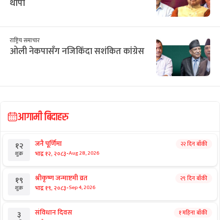
थापा
राष्ट्रिय समाचार
ओली नेकपासँग नजिकिँदा सशंकित कांग्रेस
आगामी बिदाहरु
जनै पूर्णिमा
२२ दिन बाँकी
१२
-
भाद्र १२, २०८३
Aug 28, 2026
शुक्र
श्रीकृष्ण जन्माष्टमी व्रत
२९ दिन बाँकी
१९
-
भाद्र १९, २०८३
Sep 4, 2026
शुक्र
संविधान दिवस
१ महिना बाँकी
३