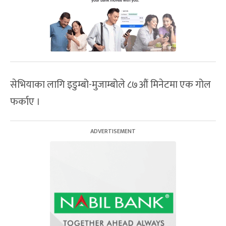
सेभियाका लागि इडुम्बो-मुजाम्बोले ८७औं मिनेटमा एक गोल
फर्काए ।