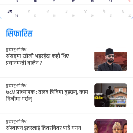
9
10
11
12
13
14
15
३१
१
२
३
४
५
६
16
17
18
19
20
21
22
सिफारिस
छुटाउनुभयो कि?
संसद्‌मा खोजी भइरहँदा कहाँ थिए
प्रधानमन्त्री बालेन ?
छुटाउनुभयो कि?
७८४ प्राध्यापक : तलब त्रिविमा बुझ्छन्, काम
निजीमा गर्छन्
छुटाउनुभयो कि?
संस्थापन इतरलाई तितरबितर पार्दै गगन