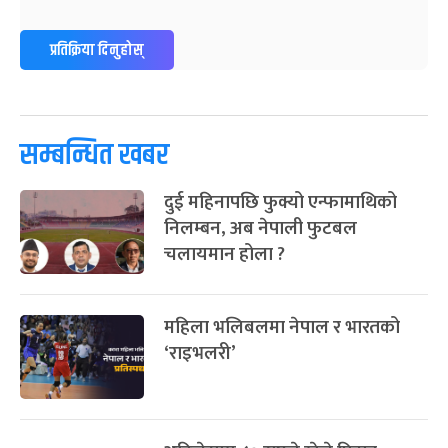
ग्याल्पो ल्होसार
७ महिना बाँकी
२५
प्रतिक्रिया दिनुहोस्
-
फाल्गुन २५, २०८३
Mar 9, 2027
मंगल
पूर्णिमा व्रत
७ महिना बाँकी
७
-
चैत्र ७, २०८३
Mar 21, 2027
आइत
सम्बन्धित खबर
फागुपूर्णिमा
७ महिना बाँकी
८
दुई महिनापछि फुक्यो एन्फामाथिको
-
चैत्र ८, २०८३
Mar 22, 2027
सोम
निलम्बन, अब नेपाली फुटबल
चलायमान होला ?
महिला भलिबलमा नेपाल र भारतको
‘राइभलरी’