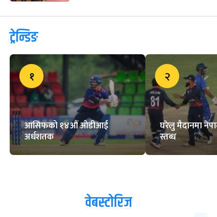
ट्रेन्डिङ
१
२
आसिफको १४औं ओडीआई
घरेलु मैदानमा नेप
अर्धशतक
स्तब्ध
वेबस्टोरिज