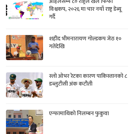
अहिलेसम्म ८० राष्ट्रले खेले फिफा
विश्वकप, २०२६ मा चार नयाँ राष्ट्र डेब्यू
गर्दै
शहीद भीमनारायण गोल्डकप जेठ १०
गतेदेखि
स्लो ओभर रेटका कारण पाकिस्तानको ८
डब्लुटीसी अंक कटौती
एन्फामाथिको निलम्बन फुकुवा