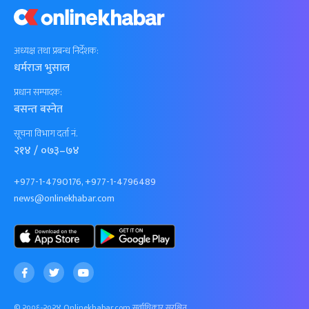
अध्यक्ष तथा प्रबन्ध निर्देशक:
धर्मराज भुसाल
प्रधान सम्पादक:
बसन्त बस्नेत
सूचना विभाग दर्ता नं.
२१४ / ०७३–७४
+977-1-4790176, +977-1-4796489
news@onlinekhabar.com
© २००६-२०२४ Onlinekhabar.com सर्वाधिकार सुरक्षित