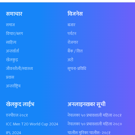
समाचार
विजनेस
समाज
बजार
विचार/ब्लग
पर्यटन
साहित्य
रोजगार
अन्तर्वार्ता
बैँक / वित्त
खेलकुद़़
अटो
जीवनशैली/स्वास्थ्य
सूचना-प्रविधि
प्रवास
अन्तर्राष्ट्रिय
खेलकुद लाईभ
अनलाइनखबर सूची
एनपीएल २०८१
नेपालका ५० प्रभावशाली महिला २०८१
ICC Men T20 World Cup 2024
नेपालका ५० प्रभावशाली महिला २०८०
IPL 2024
चालीस मुनिका चालीस- २०८१