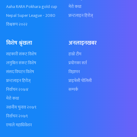
Aaha RARA Pokhara gold cup
मेरो कथा
Nepal Super League - 2080
फ्रन्टलाइन हिरोज्
विश्वकप २०२२
विशेष श्रृंखला
अनलाइनखबर
सहकारी संकट विशेष
हाम्रो टीम
लगुबित्त संकट विशेष
प्रयोगका सर्त
संसद विघटन विशेष
विज्ञापन
फ्रन्टलाइन हिरोज्
प्राइभेसी पोलिसी
निर्वाचन २०७४
सम्पर्क
मेरो कथा
स्थानीय चुनाव २०७९
निर्वाचन २०७९
एमाले महाधिवेशन