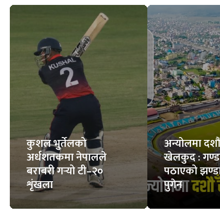
कुशल भुर्तेलको
अन्योलमा दशौँ र
अर्धशतकमा नेपालले
खेलकुद : गण्
बराबरी गर्‍यो टी–२०
पठाएको झण्डा
शृंखला
पुगेन