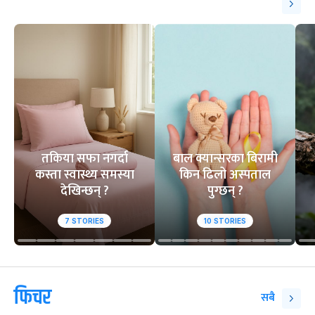
तकिया सफा नगर्दा
बाल क्यान्सरका बिरामी
कस्ता स्वास्थ्य समस्या
किन ढिलो अस्पताल
देखिन्छन् ?
पुग्छन् ?
7
STORIES
10
STORIES
फिचर
सबै