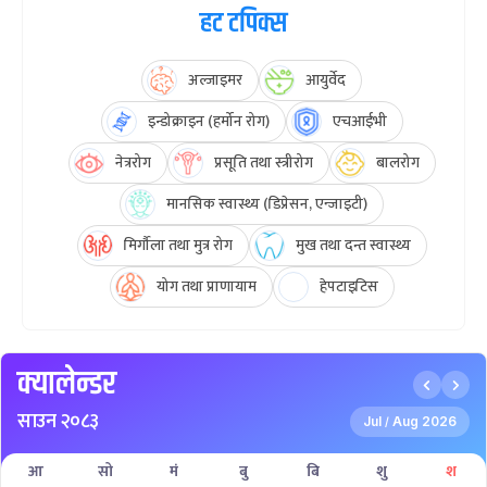
हट टपिक्स
अल्जाइमर
आयुर्वेद
इन्डोक्राइन (हर्मोन रोग)
एचआईभी
नेत्ररोग
प्रसूति तथा स्त्रीरोग
बालरोग
मानसिक स्वास्थ्य (डिप्रेसन, एन्जाइटी)
मिर्गौला तथा मुत्र रोग
मुख तथा दन्त स्वास्थ्य
योग तथा प्राणायाम
हेपटाइटिस
क्यालेन्डर
साउन २०८३
Jul
Aug 2026
/
आ
सो
मं
बु
बि
शु
श