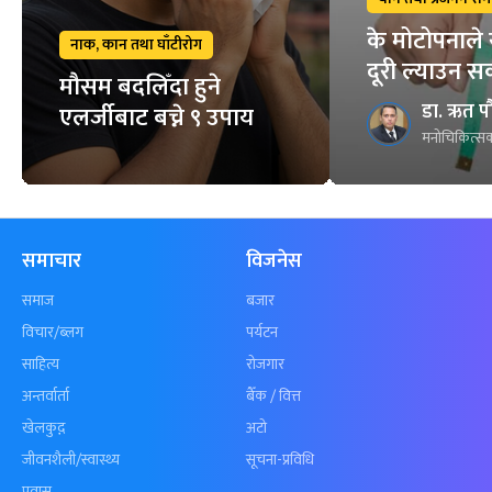
के मोटोपनाले 
नाक, कान तथा घाँटीरोग
दूरी ल्याउन स
मौसम बदलिँदा हुने
डा. ऋत प
एलर्जीबाट बच्ने ९ उपाय
मनोचिकित्सक
समाचार
विजनेस
समाज
बजार
विचार/ब्लग
पर्यटन
साहित्य
रोजगार
अन्तर्वार्ता
बैँक / वित्त
खेलकुद़़
अटो
जीवनशैली/स्वास्थ्य
सूचना-प्रविधि
प्रवास