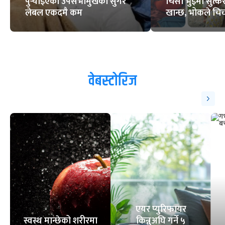
पुर्‍याइएकी उपसभामुखको सुगर
चिसो भुइँमा सुत्
लेबल एकदमै कम
खान्छ, भोकले चिच्
वेबस्टोरिज
एयर प्युरिफायर
स्वस्थ मान्छेको शरीरमा
किन्नुअघि गर्ने ५