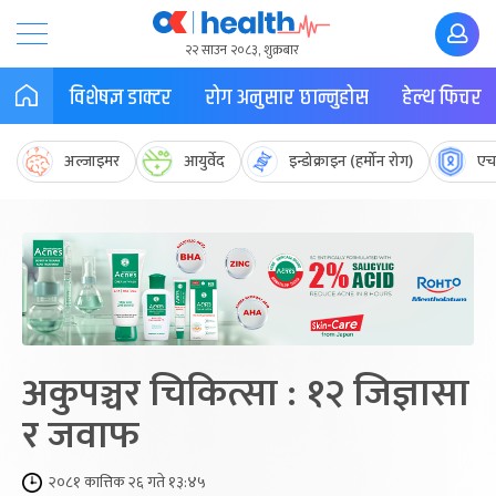
२२ साउन २०८३, शुक्रबार
विशेषज्ञ डाक्टर
रोग अनुसार छान्नुहोस
हेल्थ फिचर
अल्जाइमर
आयुर्वेद
इन्डोक्राइन (हर्मोन रोग)
एच
अकुपञ्चर चिकित्सा : १२ जिज्ञासा
र जवाफ
२०८१ कात्तिक २६ गते १३:४५