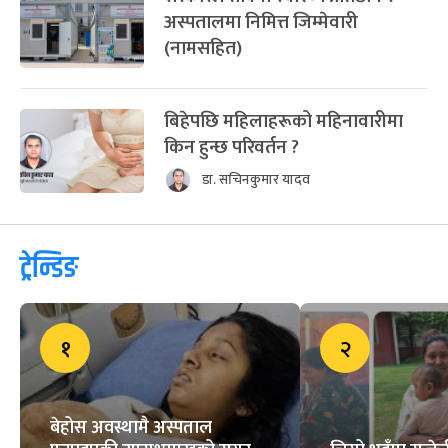
अस्पतालमा निमित्त जिम्मेवारी
(नामसहित)
बिहेपछि महिलाहरूको महिनावारीमा
किन हुन्छ परिवर्तन ?
डा. सचिनकुमार यादव
ट्रेन्डिङ
१
२
बेहोस अवस्थामै अस्पताल