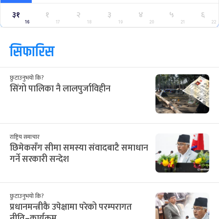
३१
१
२
३
४
५
६
16
17
18
19
20
21
22
सिफारिस
छुटाउनुभयो कि?
सिंगो पालिका नै लालपुर्जाविहीन
राष्ट्रिय समाचार
छिमेकसँग सीमा समस्या संवादबाटै समाधान
गर्ने सरकारी सन्देश
छुटाउनुभयो कि?
प्रधानमन्त्रीकै उपेक्षामा परेको परम्परागत
नीति–कार्यक्रम