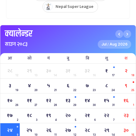
Nepal Super League
क्यालेन्डर
साउन २०८३
Jul
Aug 2026
/
आ
सो
मं
बु
बि
शु
श
२८
२९
३०
३१
३२
१
२
12
13
14
15
16
17
18
३
४
५
६
७
८
९
19
20
21
22
23
24
25
१०
११
१२
१३
१४
१५
१६
26
27
28
29
30
31
1
१७
१८
१९
२०
२१
२२
२३
2
3
4
5
6
7
8
२४
२५
२६
२७
२८
२९
३०
9
10
11
12
13
14
15