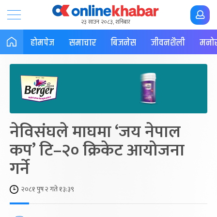
२३ साउन २०८३, शनिबार
होमपेज
समाचार
बिजनेस
जीवनशैली
मनोर
नेविसंघले माघमा ‘जय नेपाल
कप’ टि–२० क्रिकेट आयोजना
गर्ने
२०८१ पुष २ गते १३:३९