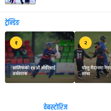
ट्रेन्डिङ
१
२
आसिफको १४औं ओडीआई
घरेलु मैदानमा नेप
अर्धशतक
स्तब्ध
वेबस्टोरिज