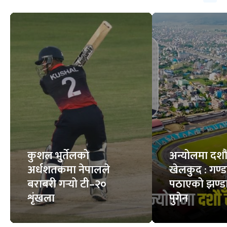
कुशल भुर्तेलको
अन्योलमा दशौँ र
अर्धशतकमा नेपालले
खेलकुद : गण्
बराबरी गर्‍यो टी–२०
पठाएको झण्डा
शृंखला
पुगेन