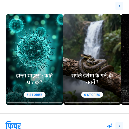
हान्ता भाइरस : कति
सर्पले डसेमा के गर्ने, के
घातक ?
नगर्ने ?
8
STORIES
6
STORIES
फिचर
सबै