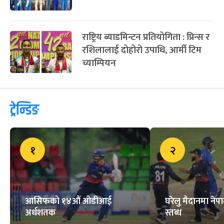
राष्ट्रिय ब्याडमिन्टन प्रतियोगिता : प्रिन्स र
रशिलालाई दोहोरो उपाधि, आर्मी टिम
च्याम्पियन
ट्रेन्डिङ
१
२
आसिफको १४औं ओडीआई
घरेलु मैदानमा नेप
अर्धशतक
स्तब्ध