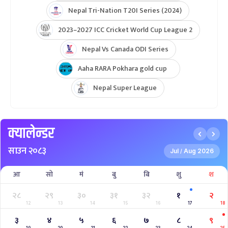
Nepal Tri-Nation T20I Series (2024)
2023–2027 ICC Cricket World Cup League 2
Nepal Vs Canada ODI Series
Aaha RARA Pokhara gold cup
Nepal Super League
क्यालेन्डर
साउन २०८३
Jul
Aug 2026
/
आ
सो
मं
बु
बि
शु
श
२८
२९
३०
३१
३२
१
२
12
13
14
15
16
17
18
३
४
५
६
७
८
९
19
20
21
22
23
24
25