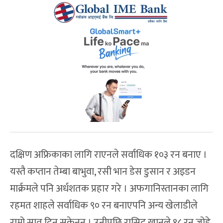
दक्षिण अफ्रिकाका लागि राएनले सर्वाधिक १०३ रन बनाए ।
यस्तै कप्तान तेम्बा बाभुवा, रसी भान डेस डुसान र अइडन
मार्क्रमले पनि अर्धशतक प्रहार गरे । अफगानिस्तानका लागि
रहमत शाहले सर्वाधिक ९० रन बनाएपनि अन्य खेलाडीले
राम्रो सात दिन सकेनन् । उनीपछि रासिद खानले १८ रन जोडे