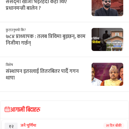
संसद्‌मा खोजी भइरहँदा कहाँ थिए
प्रधानमन्त्री बालेन ?
छुटाउनुभयो कि?
७८४ प्राध्यापक : तलब त्रिविमा बुझ्छन्, काम
निजीमा गर्छन्
विशेष
संस्थापन इतरलाई तितरबितर पार्दै गगन
थापा
आगामी बिदाहरु
जनै पूर्णिमा
२१ दिन बाँकी
१२