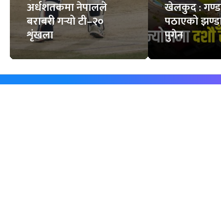
अर्धशतकमा नेपालले
खेलकुद : गण्
बराबरी गर्‍यो टी–२०
पठाएको झण्डा
शृंखला
पुगेन
समाचार
विजनेस
समाज
बजार
विचार/ब्लग
पर्यटन
साहित्य
रोजगार
अन्तर्वार्ता
बैँक / वित्त
खेलकुद़़
अटो
जीवनशैली/स्वास्थ्य
सूचना-प्रविधि
प्रवास
अन्तर्राष्ट्रिय