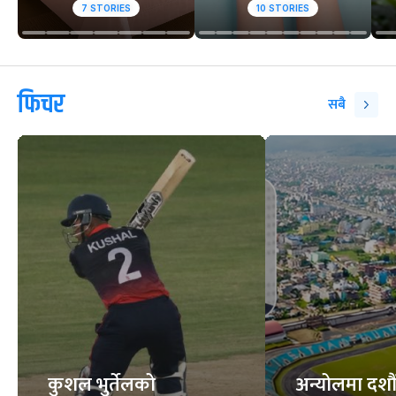
7
STORIES
10
STORIES
फिचर
सबै
कुशल भुर्तेलको
अन्योलमा दशौँ र