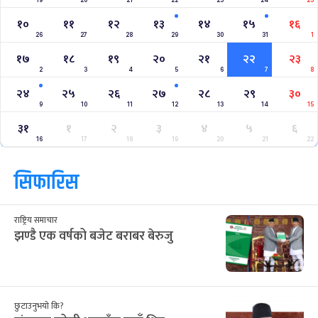
१०
११
१२
१३
१४
१५
१६
26
27
28
29
30
31
1
१७
१८
१९
२०
२१
२२
२३
2
3
4
5
6
7
8
२४
२५
२६
२७
२८
२९
३०
9
10
11
12
13
14
15
३१
१
२
३
४
५
६
16
17
18
19
20
21
22
सिफारिस
राष्ट्रिय समाचार
झण्डै एक वर्षको बजेट बराबर बेरुजु
छुटाउनुभयो कि?