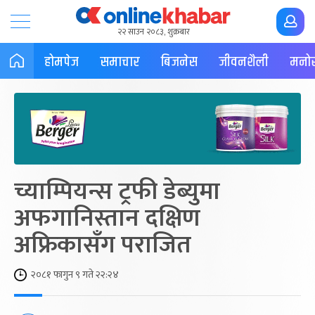
२२ साउन २०८३, शुक्रबार
होमपेज
समाचार
बिजनेस
जीवनशैली
मनोर
च्याम्पियन्स ट्रफी डेब्युमा
अफगानिस्तान दक्षिण
अफ्रिकासँग पराजित
२०८१ फागुन ९ गते २२:२४