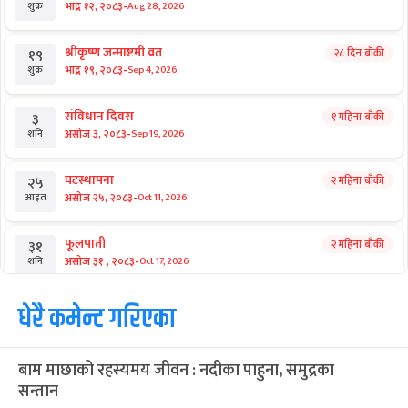
-
भाद्र १२, २०८३
Aug 28, 2026
शुक्र
श्रीकृष्ण जन्माष्टमी व्रत
२८ दिन बाँकी
१९
-
भाद्र १९, २०८३
Sep 4, 2026
शुक्र
संविधान दिवस
१ महिना बाँकी
३
-
असोज ३, २०८३
Sep 19, 2026
शनि
घटस्थापना
२ महिना बाँकी
२५
-
असोज २५, २०८३
Oct 11, 2026
आइत
फूलपाती
२ महिना बाँकी
३१
-
असोज ३१ , २०८३
Oct 17, 2026
शनि
कार्तिक सङ्क्रान्ति
धेरै कमेन्ट गरिएका
२ महिना बाँकी
१
-
कार्तिक १, २०८३
Oct 18, 2026
आइत
बाम माछाको रहस्यमय जीवन : नदीका पाहुना, समुद्रका
महानवमी
२ महिना बाँकी
३
सन्तान
-
कार्तिक ३, २०८३
Oct 20, 2026
मंगल