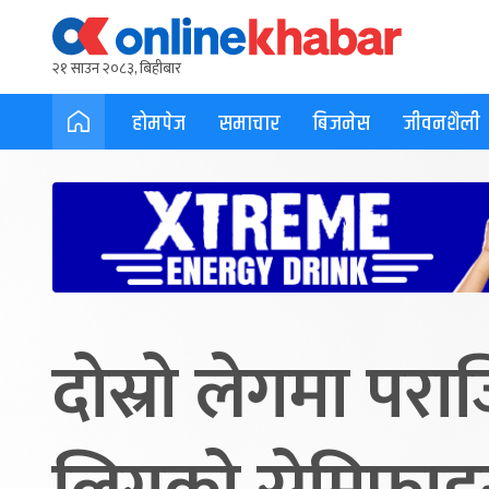
२१ साउन २०८३, बिहीबार
होमपेज
समाचार
बिजनेस
जीवनशैली
दोस्रो लेगमा परा