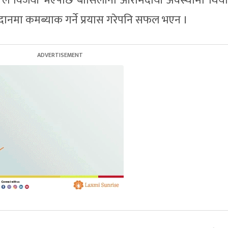
० ले विजयी भएपछि बार्सिलोना आरामदायी अवस्थामा थियो
ु मैदानमा कमब्याक गर्ने प्रयास गरेपनि सफल भएन ।