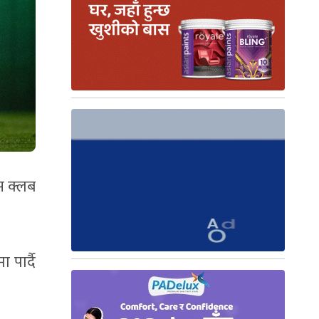
स क्लब
 पार्दै