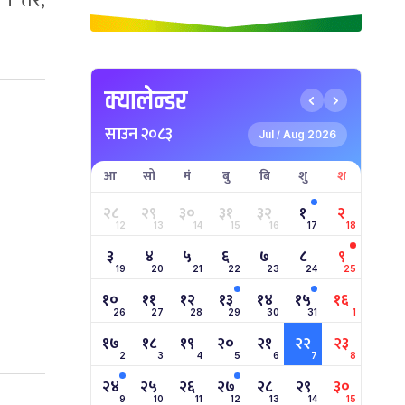
 । तर,
क्यालेन्डर
साउन २०८३
Jul
Aug 2026
/
आ
सो
मं
बु
बि
शु
श
२८
२९
३०
३१
३२
१
२
12
13
14
15
16
17
18
३
४
५
६
७
८
९
19
20
21
22
23
24
25
१०
११
१२
१३
१४
१५
१६
26
27
28
29
30
31
1
१७
१८
१९
२०
२१
२२
२३
2
3
4
5
6
7
8
२४
२५
२६
२७
२८
२९
३०
9
10
11
12
13
14
15