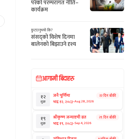
परेको परम्परागत नीति–
कार्यक्रम
छुटाउनुभयो कि?
संसद्को विशेष दिनमा
बालेनको बिझाउने दृश्य
आगामी बिदाहरु
जनै पूर्णिमा
२२ दिन बाँकी
१२
-
भाद्र १२, २०८३
Aug 28, 2026
शुक्र
श्रीकृष्ण जन्माष्टमी व्रत
२९ दिन बाँकी
१९
-
भाद्र १९, २०८३
Sep 4, 2026
शुक्र
संविधान दिवस