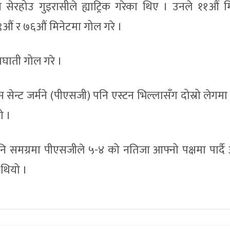
न सेरहोउ गुइरासीले ह्याट्रिक गरेका थिए । उनले ११औं म
४९औं र ७६औं मिनेटमा गोल गरे ।
माघाती गोल गरे ।
रिस सेन्ट जर्मने (पीएसजी) पनि एस्टन भिल्लासँग दोस्रो लेगम
ो ।
पनि समग्रमा पीएसजीले ५-४ को नतिजा आफ्नो पक्षमा पार्दै 
थियो ।