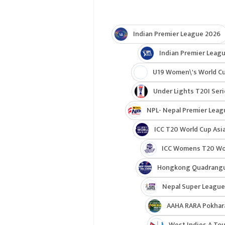
Indian Premier League 2026
Indian Premier Leagu
U19 Women\'s World C
Under Lights T20I Ser
NPL- Nepal Premier Leag
ICC T20 World Cup Asia
ICC Womens T20 Worl
Hongkong Quadrangul
Nepal Super League
AAHA RARA Pokhar
West Indies A Tou