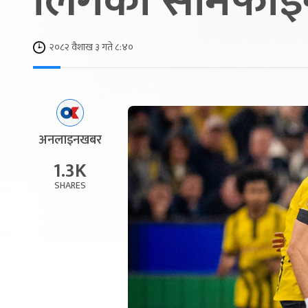
लिगको सेमिफा
२०८२ वैशाख ३ गते ८:४०
अनलाइनखबर
1.3K
SHARES