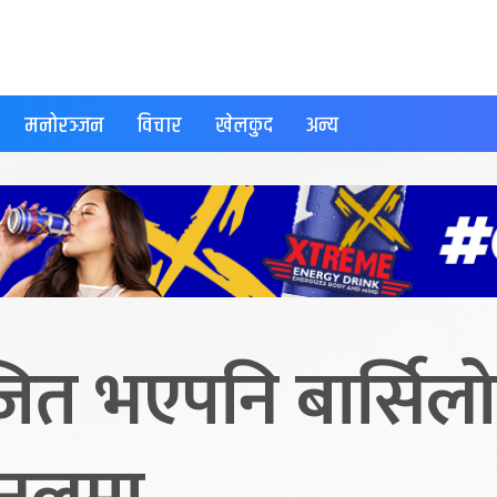
मनोरञ्जन
विचार
खेलकुद
अन्य
जित भएपनि बार्सिलोन