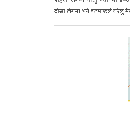
पहिलो लेगमा घरेलु मैदानमा ४–
दोस्रो लेगमा भने डर्टमण्डले घरेल