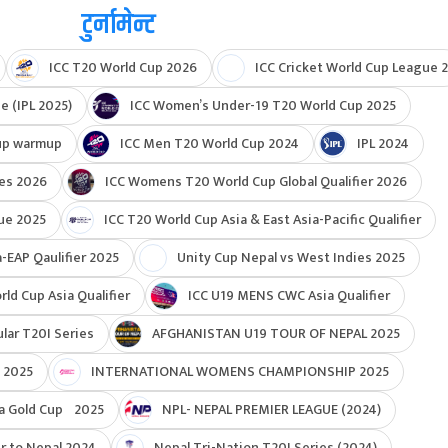
टुर्नामेन्ट
ICC T20 World Cup 2026
ICC Cricket World Cup League 2
e (IPL 2025)
ICC Women’s Under-19 T20 World Cup 2025
up warmup
ICC Men T20 World Cup 2024
IPL 2024
ies 2026
ICC Womens T20 World Cup Global Qualifier 2026
ue 2025
ICC T20 World Cup Asia & East Asia-Pacific Qualifier
-EAP Qaulifier 2025
Unity Cup Nepal vs West Indies 2025
d Cup Asia Qualifier
ICC U19 MENS CWC Asia Qualifier
ar T20I Series
AFGHANISTAN U19 TOUR OF NEPAL 2025
 2025
INTERNATIONAL WOMENS CHAMPIONSHIP 2025
a Gold Cup 2025
NPL- NEPAL PREMIER LEAGUE (2024)
r to Nepal 2024
Nepal Tri-Nation T20I Series (2024)