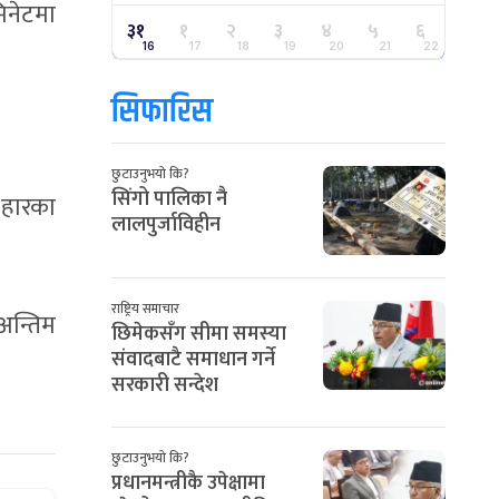
िनेटमा
३१
१
२
३
४
५
६
16
17
18
19
20
21
22
सिफारिस
छुटाउनुभयो कि?
सिंगो पालिका नै
ा हारका
लालपुर्जाविहीन
राष्ट्रिय समाचार
अन्तिम
छिमेकसँग सीमा समस्या
संवादबाटै समाधान गर्ने
सरकारी सन्देश
छुटाउनुभयो कि?
प्रधानमन्त्रीकै उपेक्षामा