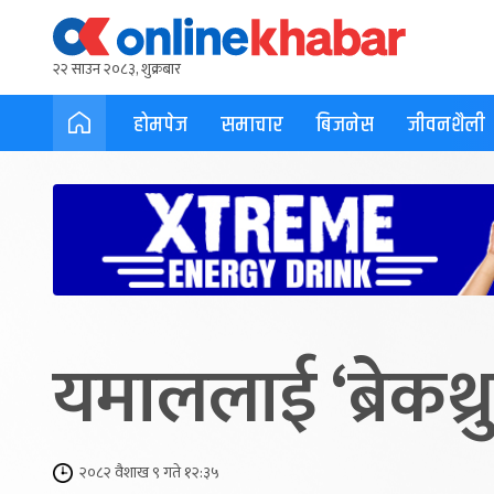
२२ साउन २०८३, शुक्रबार
होमपेज
समाचार
बिजनेस
जीवनशैली
यमाललाई ‘ब्रेकथ्
२०८२ वैशाख ९ गते १२:३५