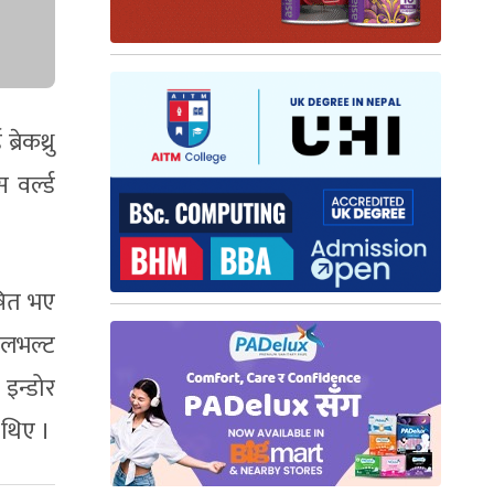
रेकथ्रु
वर्ल्ड
ोषित भए
ोलभल्ट
इन्डोर
 थिए ।