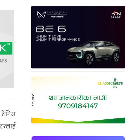
 टेनिस
ाटरलाई