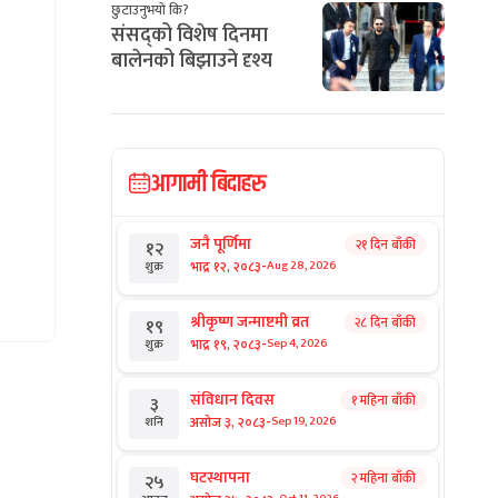
छुटाउनुभयो कि?
संसद्को विशेष दिनमा
बालेनको बिझाउने दृश्य
आगामी बिदाहरु
जनै पूर्णिमा
२१ दिन बाँकी
१२
-
भाद्र १२, २०८३
Aug 28, 2026
शुक्र
श्रीकृष्ण जन्माष्टमी व्रत
२८ दिन बाँकी
१९
-
भाद्र १९, २०८३
Sep 4, 2026
शुक्र
संविधान दिवस
१ महिना बाँकी
३
-
असोज ३, २०८३
Sep 19, 2026
शनि
घटस्थापना
२ महिना बाँकी
२५