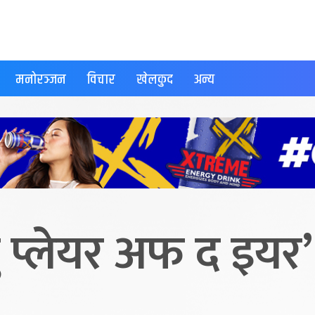
मनोरञ्जन
विचार
खेलकुद
अन्य
रु प्लेयर अफ द इयर’