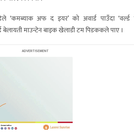
्ड्रेडेले ‘कमब्याक अफ द इयर’ को अवार्ड पाउँदा ‘वर्ल्ड
र्ड बेलायती माउन्टेन बाइक खेलाडी टम पिडककले पाए ।