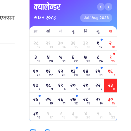
क्यालेन्डर
 एक्सन
साउन २०८३
Jul
Aug 2026
/
आ
सो
मं
बु
बि
शु
श
२८
२९
३०
३१
३२
१
२
12
13
14
15
16
17
18
३
४
५
६
७
८
९
19
20
21
22
23
24
25
१०
११
१२
१३
१४
१५
१६
26
27
28
29
30
31
1
१७
१८
१९
२०
२१
२२
२३
2
3
4
5
6
7
8
२४
२५
२६
२७
२८
२९
३०
9
10
11
12
13
14
15
३१
१
२
३
४
५
६
16
17
18
19
20
21
22