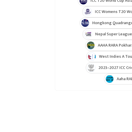
ICC T20 World Cup Asia
ICC Womens T20 Worl
Hongkong Quadrangul
Nepal Super League
AAHA RARA Pokhar
West Indies A Tou
2023–2027 ICC Cri
Aaha RA