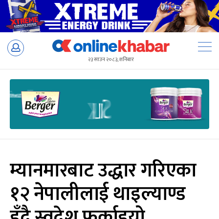
Skip
to
२३ साउन २०८३, शनिबार
content
म्यानमारबाट उद्धार गरिएका
१२ नेपालीलाई थाइल्याण्ड
हुँदै स्वदेश फर्काइयो