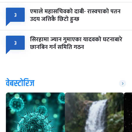
एमाले महासचिवको दाबी- रास्वपाको पतन
३
उदय जत्तिकै छिटो हुन्छ
सिरहामा ज्यान गुमाएका यादवको घटनाबारे
३
छानबिन गर्न समिति गठन
वेबस्टोरिज