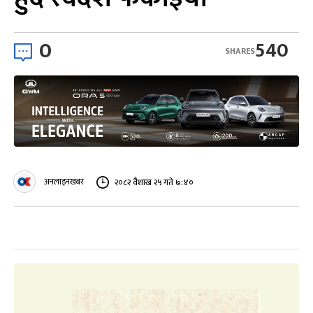
0
540
SHARES
अनलाइनखबर
२०८२ वैशाख २५ गते ७:४०