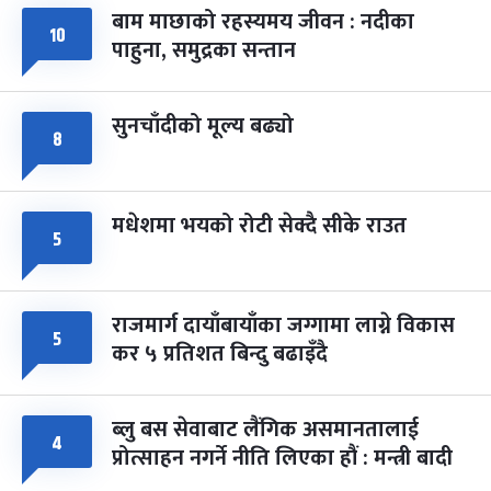
बाम माछाको रहस्यमय जीवन : नदीका
फागुपूर्णिमा
१०
७ महिना बाँकी
८
पाहुना, समुद्रका सन्तान
-
चैत्र ८, २०८३
Mar 22, 2027
सोम
सुनचाँदीको मूल्य बढ्यो
८
मधेशमा भयको रोटी सेक्दै सीके राउत
५
राजमार्ग दायाँबायाँका जग्गामा लाग्ने विकास
५
कर ५ प्रतिशत बिन्दु बढाइँदै
ब्लु बस सेवाबाट लैंगिक असमानतालाई
४
प्रोत्साहन नगर्ने नीति लिएका हौं : मन्त्री बादी