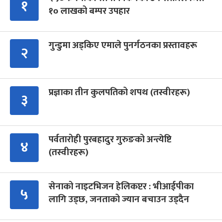
१
१० लाखको बम्पर उपहार
गुन्डुमा अड्किए एमाले पुनर्गठनका प्रस्तावहरू
२
प्रज्ञाका तीन कुलपतिको शपथ (तस्वीरहरू)
३
पर्वतारोही पुरबहादुर गुरुङको अन्त्येष्टि
४
(तस्वीरहरू)
सेनाको नाइटभिजन हेलिकप्टर : भीआईपीका
५
लागि उड्छ, जनताको ज्यान बचाउन उड्दैन