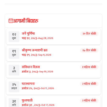
आगामी बिदाहरु
जनै पूर्णिमा
२० दिन बाँकी
१२
-
भाद्र १२, २०८३
Aug 28, 2026
शुक्र
श्रीकृष्ण जन्माष्टमी व्रत
२७ दिन बाँकी
१९
-
भाद्र १९, २०८३
Sep 4, 2026
शुक्र
संविधान दिवस
१ महिना बाँकी
३
-
असोज ३, २०८३
Sep 19, 2026
शनि
घटस्थापना
२ महिना बाँकी
२५
-
असोज २५, २०८३
Oct 11, 2026
आइत
फूलपाती
२ महिना बाँकी
३१
-
असोज ३१ , २०८३
Oct 17, 2026
शनि