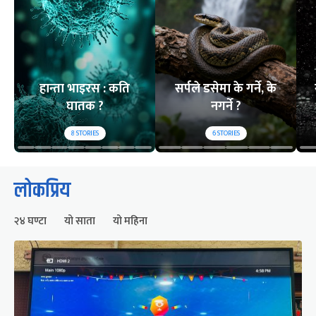
हान्ता भाइरस : कति
सर्पले डसेमा के गर्ने, के
घातक ?
नगर्ने ?
8
STORIES
6
STORIES
लोकप्रिय
२४ घण्टा
यो साता
यो महिना