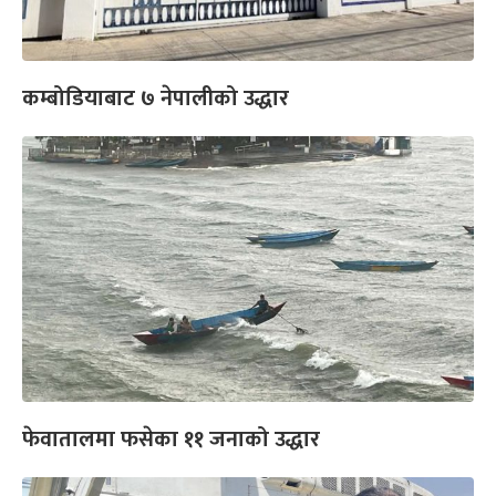
कम्बोडियाबाट ७ नेपालीको उद्धार
फेवातालमा फसेका ११ जनाको उद्धार