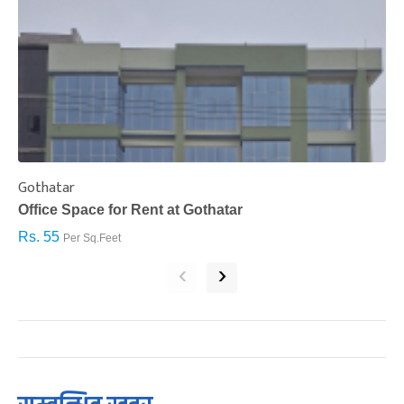
Gothatar
S
Office Space for Rent at Gothatar
H
Rs. 55
R
Per Sq.Feet
‹
›