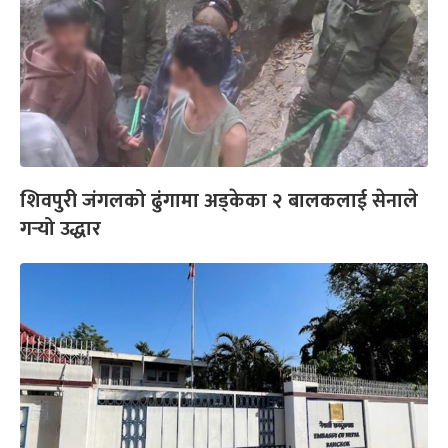
शिवपुरी जंगलको ढुंगामा अड्केका २ बालकलाई सेनाले
गर्‍यो उद्धार