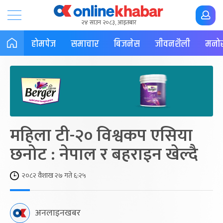
२४ साउन २०८३, आइतबार
होमपेज
समाचार
बिजनेस
जीवनशैली
मनोर
महिला टी-२० विश्वकप एसिया
छनोट : नेपाल र बहराइन खेल्दै
२०८२ वैशाख २७ गते ६:२५
अनलाइनखबर