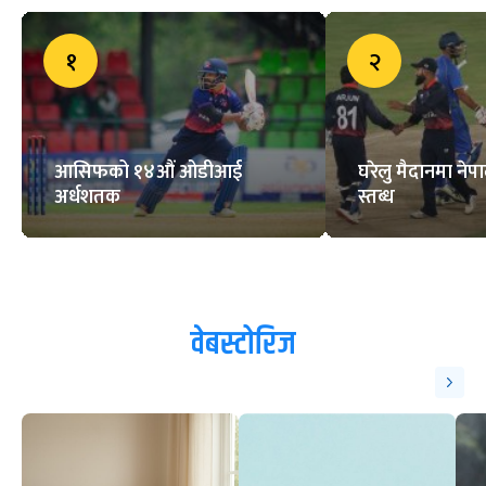
१
२
आसिफको १४औं ओडीआई
घरेलु मैदानमा नेप
अर्धशतक
स्तब्ध
वेबस्टोरिज