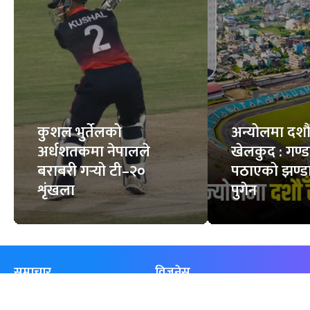
कुशल भुर्तेलको
अन्योलमा दशौँ र
अर्धशतकमा नेपालले
खेलकुद : गण्
बराबरी गर्‍यो टी–२०
पठाएको झण्डा
शृंखला
पुगेन
समाचार
विजनेस
समाज
बजार