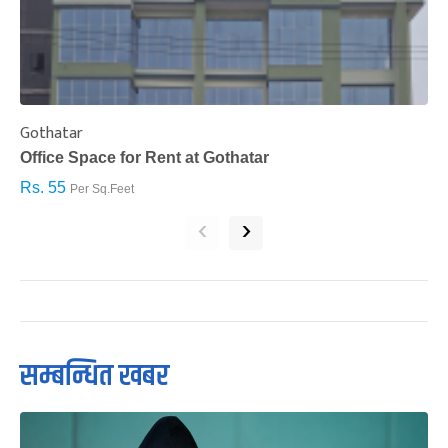
Gothatar
S
Office Space for Rent at Gothatar
H
Rs. 55
R
Per Sq.Feet
‹
›
सम्बन्धित खबर