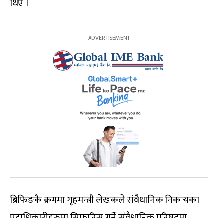
थिए ।
ब्रिफिङकै क्रममा गृहमन्त्री लेखकले संवैधानिक निकायका
पदाधिकारीहरुमा सिफारिस गर्ने संवैधानिक परिषद्‌मा