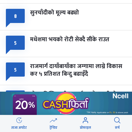
सुनचाँदीको मूल्य बढ्यो
८
मधेशमा भयको रोटी सेक्दै सीके राउत
५
राजमार्ग दायाँबायाँका जग्गामा लाग्ने विकास
५
कर ५ प्रतिशत बिन्दु बढाइँदै
मोहन तिम्सिनाजी- मार्क्सवाद देववाणी होइन,
५
अपव्याख्या नगरौं
महानगरका १८७ सहकारीले फिर्ता दिन
५
ताजा अपडेट
ट्रेन्डिङ
प्रोफाइल
सर्च
सकेनन् सवा ८ अर्ब