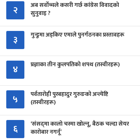
अब सर्वोच्चले कसरी गर्छ कांग्रेस विवादको
२
सुनुवाइ ?
गुन्डुमा अड्किए एमाले पुनर्गठनका प्रस्तावहरू
३
प्रज्ञाका तीन कुलपतिको शपथ (तस्वीरहरू)
४
पर्वतारोही पुरबहादुर गुरुङको अन्त्येष्टि
५
(तस्वीरहरू)
‘संसद्‍मा कालो चस्मा खोल्नू, बैठक चल्दा सेयर
६
कारोबार नगर्नू’