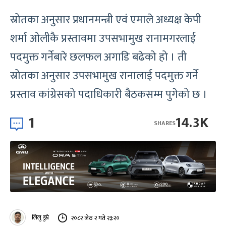
स्रोतका अनुसार प्रधानमन्त्री एवं एमाले अध्यक्ष केपी
शर्मा ओलीकै प्रस्तावमा उपसभामुख रानामगरलाई
पदमुक्त गर्नेबारे छलफल अगाडि बढेको हो । ती
स्रोतका अनुसार उपसभामुख रानालाई पदमुक्त गर्ने
प्रस्ताव कांग्रेसको पदाधिकारी बैठकसम्म पुगेको छ ।
1
14.3K
SHARES
लिलु डुम्रे
२०८२ जेठ २ गते २३:२०