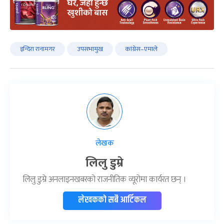
इन्दिरा रानामगर
उपसभामुख
कांग्रेस–एमाले
लेखक
लिलु डुम्रे
लिलु डुम्रे अनलाइनखबरको राजनीतिक व्यूरोमा कार्यरत छन् ।
लेखकको सबै आर्टिकल