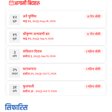
आगामी बिदाहरु
जनै पूर्णिमा
२१ दिन बाँकी
१२
-
भाद्र १२, २०८३
Aug 28, 2026
शुक्र
श्रीकृष्ण जन्माष्टमी व्रत
२८ दिन बाँकी
१९
-
भाद्र १९, २०८३
Sep 4, 2026
शुक्र
संविधान दिवस
१ महिना बाँकी
३
-
असोज ३, २०८३
Sep 19, 2026
शनि
घटस्थापना
२ महिना बाँकी
२५
-
असोज २५, २०८३
Oct 11, 2026
आइत
फूलपाती
२ महिना बाँकी
३१
-
असोज ३१ , २०८३
Oct 17, 2026
शनि
कार्तिक सङ्क्रान्ति
२ महिना बाँकी
१
सिफारिस
-
कार्तिक १, २०८३
Oct 18, 2026
आइत