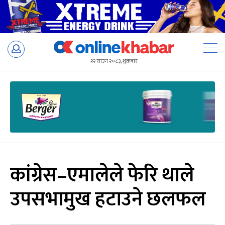
Skip
to
२२ साउन २०८३, शुक्रबार
content
कांग्रेस–एमालेले फेरि थाले
उपसभामुख हटाउने छलफल