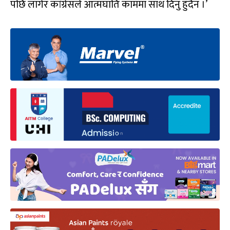
पछि लागेर कांग्रेसले आत्मघाति काममा साथ दिनु हुँदैन ।’