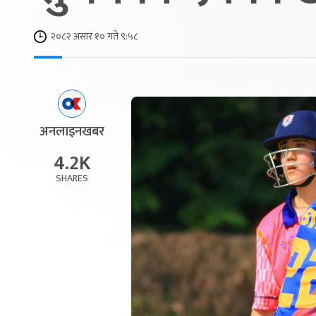
२०८२ असार १० गते ९:५८
अनलाइनखबर
4.2K
SHARES