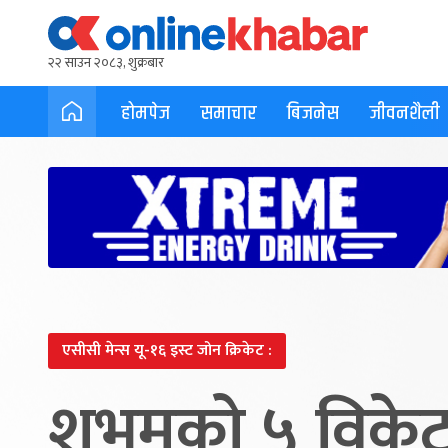
२२ साउन २०८३, शुक्रबार
होमपेज
समाचार
बिजनेस
जीवनशैली
एसीसी मेन्स यू-१६ इस्ट जोन क्रिकेट :
शुभमको ५ विके