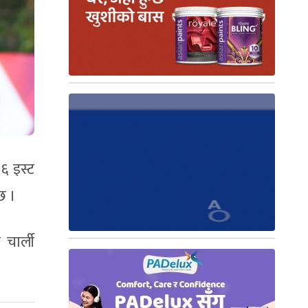
६ इस्ट
छ ।
चार्ली