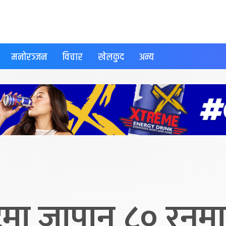
मनोरञ्जन
विचार
खेलकुद
अन्य
टमा जापान ८० रन