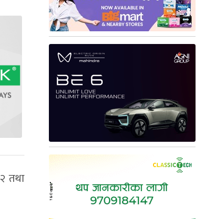
 २ तथा