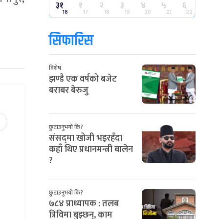
३१
१
२
३
४
५
६
16
17
18
19
20
21
22
सिफारिस
विशेष
झण्डै एक वर्षको बजेट
बराबर बेरुजु
छुटाउनुभयो कि?
संसद्‌मा खोजी भइरहँदा
कहाँ थिए प्रधानमन्त्री बालेन
?
छुटाउनुभयो कि?
७८४ प्राध्यापक : तलब
त्रिविमा बुझ्छन्, काम