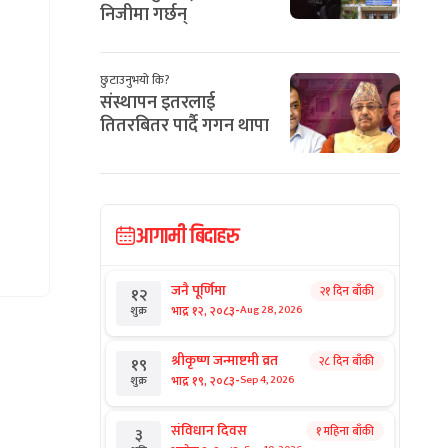
निजीमा गर्छन्
छुटाउनुभयो कि?
संस्थापन इतरलाई
तितरबितर पार्दै गगन थापा
आगामी बिदाहरु
जनै पूर्णिमा
२१ दिन बाँकी
१२
-
भाद्र १२, २०८३
Aug 28, 2026
शुक्र
श्रीकृष्ण जन्माष्टमी व्रत
२८ दिन बाँकी
१९
-
भाद्र १९, २०८३
Sep 4, 2026
शुक्र
संविधान दिवस
१ महिना बाँकी
३