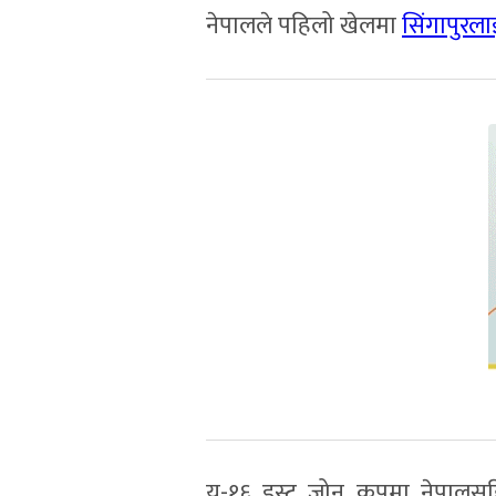
नेपालले पहिलो खेलमा
सिंगापुरला
यू-१६ इस्ट जोन कपमा नेपालस