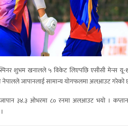
 स्पिनर शुभम खनालले ५ विकेट लिएपछि एसीसी मेन्स यू-१
ेलमा नेपालले जापानलाई सामान्य योगफलमा अलआउट गरेको 
ो जापान ३४.३ ओभरमा ८० रनमा अलआउट भयो । कप्तान 
 ।