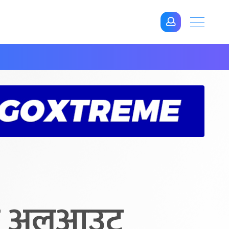
मा अलआउट