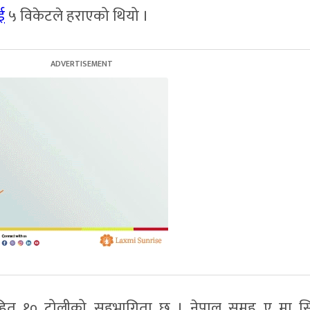
ई
५ विकेटले हराएको थियो ।
हित १० टोलीको सहभागिता छ । नेपाल समूह ए मा सिं