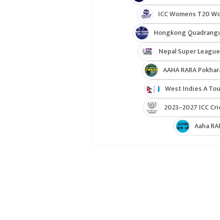
ICC Womens T20 Worl
Hongkong Quadrangul
Nepal Super League
AAHA RARA Pokhar
West Indies A Tou
2023–2027 ICC Cri
Aaha RA