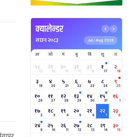
क्यालेन्डर
साउन २०८३
Jul
Aug 2026
/
आ
सो
मं
बु
बि
शु
श
२८
२९
३०
३१
३२
१
२
12
13
14
15
16
17
18
३
४
५
६
७
८
९
19
20
21
22
23
24
25
१०
११
१२
१३
१४
१५
१६
26
27
28
29
30
31
1
१७
१८
१९
२०
२१
२२
२३
2
3
4
5
6
7
8
२४
२५
२६
२७
२८
२९
३०
9
10
11
12
13
14
15
गापुर,