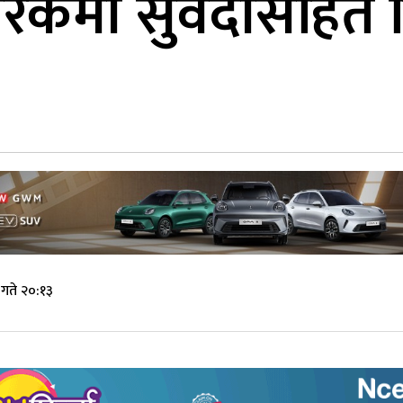
मी सुवेदीसहित विभि
गते २०:१३