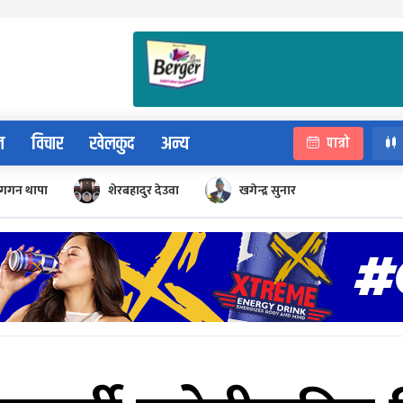
न
विचार
खेलकुद
अन्य
पात्रो
गगन थापा
शेरबहादुर देउवा
खगेन्द्र सुनार