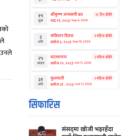
श्रीकृष्ण जन्माष्टमी व्रत
२८ दिन बाँकी
१९
-
भाद्र १९, २०८३
Sep 4, 2026
शुक्र
पनको
संविधान दिवस
१ महिना बाँकी
३
ले
-
असोज ३, २०८३
Sep 19, 2026
शनि
 उनले
घटस्थापना
२ महिना बाँकी
२५
-
असोज २५, २०८३
Oct 11, 2026
आइत
फूलपाती
२ महिना बाँकी
३१
-
असोज ३१ , २०८३
Oct 17, 2026
शनि
कार्तिक सङ्क्रान्ति
२ महिना बाँकी
१
सिफारिस
-
कार्तिक १, २०८३
Oct 18, 2026
आइत
महानवमी
२ महिना बाँकी
३
-
कार्तिक ३, २०८३
Oct 20, 2026
मंगल
संसद्‌मा खोजी भइरहँदा