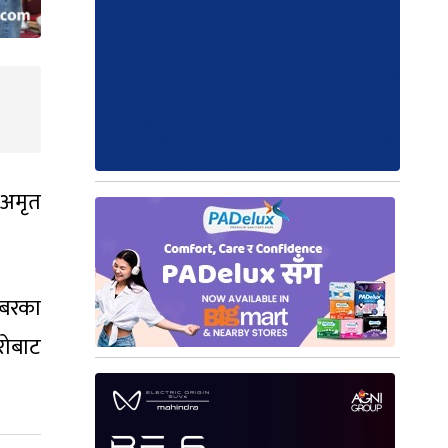
 अमृत
नखबरका
ुरोबाट