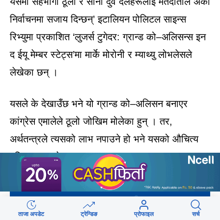
यसमा सहभागी ठूला र साना दुवै दलहरूलाई मतदाताले अर्को
निर्वाचनमा सजाय दिन्छन्’ इटालियन पोलिटल साइन्स
रिभ्युमा प्रकाशित ‘लुजर्स टुगेदर: ग्रान्ड को–अलिसन्स इन
द ईयू मेम्बर स्टेट्स’मा मार्के मोरोनी र म्याथ्यु लोभलेसले
लेखेका छन् ।
यसले के देखाउँछ भने यो ग्रान्ड को–अलिसन बनाएर
कांग्रेस एमालेले ठूलो जोखिम मोलेका हुन् । तर,
अर्थतन्त्रले त्यसको लाभ नपाउने हो भने यसको औचित्य
पनि समाप्त हुनेछ ।
ताजा अपडेट
ट्रेन्डिङ
प्रोफाइल
सर्च