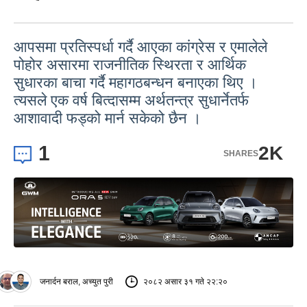
आपसमा प्रतिस्पर्धा गर्दै आएका कांग्रेस र एमालेले
पोहोर असारमा राजनीतिक स्थिरता र आर्थिक
सुधारका बाचा गर्दै महागठबन्धन बनाएका थिए ।
त्यसले एक वर्ष बित्दासम्म अर्थतन्त्र सुधार्नेतर्फ
आशावादी फड्को मार्न सकेको छैन ।
1
2K
SHARES
जनार्दन बराल, अच्युत पुरी
२०८२ असार ३१ गते २२:२०