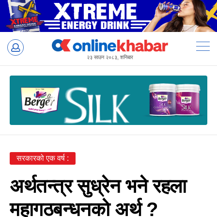
Skip
to
content
२३ साउन २०८३, शनिबार
सरकारको एक वर्ष :
अर्थतन्त्र सुध्रेन भने रहला
महागठबन्धनको अर्थ ?