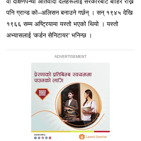
वा दक्षिणपन्थी अतिवादी दलहरूलाई सरकारबाट बाहिर राख्न
पनि ग्रान्ड को–अलिसन बनाउने गर्छन् । सन् १९४५ देखि
१९६६ सम्म अष्ट्रियामा यस्तो भएको थियो । यस्तो
अभ्यासलाई ‘कर्डन सेनिटायर’ भनिन्छ ।