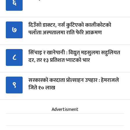
६
दिउँसो डाक्टर, नर्स कुटिएको कालीकोटको
७
पलाँता अस्पतालमा राति फेरि आक्रमण
सिँचाइ र खानेपानी : विद्युत् महसुलमा सहुलियत
८
दर, तर १३ प्रतिशत भ्याटको भार
सरकारको करदाता प्रोत्साहन उपहार : हेमराजले
९
जिते १० लाख
Advertisment