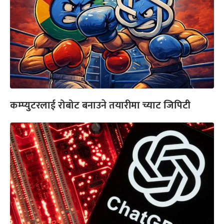
कम्प्युटरलाई रोबोट बनाउने तयारीमा च्याट जिपिटी