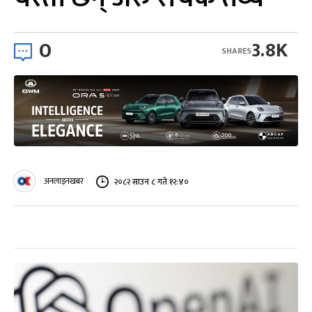
0
3.8K
SHARES
अनलाइनखबर
२०८२ साउन ८ गते १२:४०