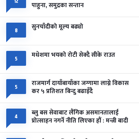
८
१२
पाहुना, समुद्रका सन्तान
-
चैत्र ८, २०८३
Mar 22, 2027
सोम
सुनचाँदीको मूल्य बढ्यो
८
मधेशमा भयको रोटी सेक्दै सीके राउत
५
राजमार्ग दायाँबायाँका जग्गामा लाग्ने विकास
५
कर ५ प्रतिशत बिन्दु बढाइँदै
ब्लु बस सेवाबाट लैंगिक असमानतालाई
४
प्रोत्साहन नगर्ने नीति लिएका हौं : मन्त्री बादी