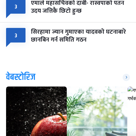
एमाले महासचिवको दाबी- रास्वपाको पतन
३
उदय जत्तिकै छिटो हुन्छ
सिरहामा ज्यान गुमाएका यादवको घटनाबारे
३
छानबिन गर्न समिति गठन
वेबस्टोरिज