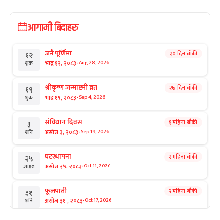
आगामी बिदाहरु
जनै पूर्णिमा
२० दिन बाँकी
१२
-
भाद्र १२, २०८३
Aug 28, 2026
शुक्र
श्रीकृष्ण जन्माष्टमी व्रत
२७ दिन बाँकी
१९
-
भाद्र १९, २०८३
Sep 4, 2026
शुक्र
संविधान दिवस
१ महिना बाँकी
३
-
असोज ३, २०८३
Sep 19, 2026
शनि
घटस्थापना
२ महिना बाँकी
२५
-
असोज २५, २०८३
Oct 11, 2026
आइत
फूलपाती
२ महिना बाँकी
३१
-
असोज ३१ , २०८३
Oct 17, 2026
शनि