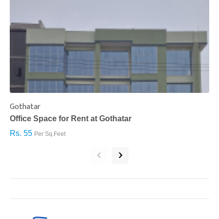
Gothatar
S
Office Space for Rent at Gothatar
H
Rs. 55
R
Per Sq.Feet
‹
›