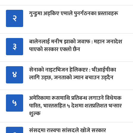
गुन्डुमा अड्किए एमाले पुनर्गठनका प्रस्तावहरू
२
बालेनलाई मनीष झाको जवाफ : महान जनादेश
३
पाएको सरकार एक्लो छैन
सेनाको नाइटभिजन हेलिकप्टर : भीआईपीका
४
लागि उड्छ, जनताको ज्यान बचाउन उड्दैन
अमेरिकामा रूसमाथि प्रतिबन्ध लगाउने विधेयक
५
पारित, भारतसहित ५ देशमा शतप्रतिशत भन्सार
शुल्क
संसद्‍मा रास्वपा सांसदले खोजे सरकार