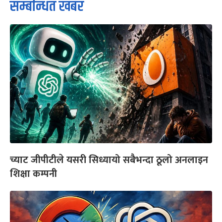
सम्बन्धित खबर
च्याट जीपीटीले यसरी सिध्यायो सबैभन्दा ठूलो अनलाइन
शिक्षा कम्पनी