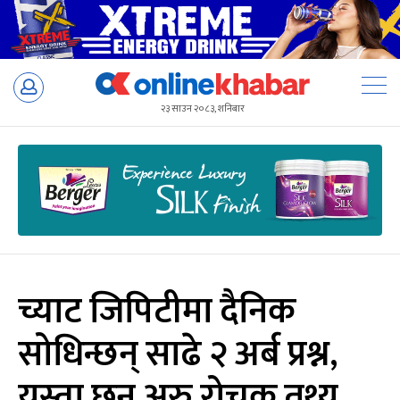
Skip
to
२३ साउन २०८३, शनिबार
content
च्याट जिपिटीमा दैनिक
सोधिन्छन् साढे २ अर्ब प्रश्न,
यस्ता छन् अरु रोचक तथ्य