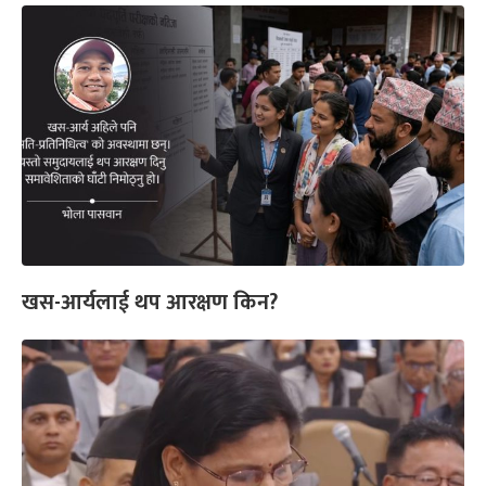
खस-आर्यलाई थप आरक्षण किन?