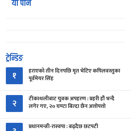
यो पनि
ट्रेन्डिङ
हराएको तीन दिनपछि मृत भेटिए कपिलवस्तुका
१
पूर्वमेयर सिंह
टीकाथलीबाट युवक अपहरण : प्रहरी हौं भन्दै
२
लगेर गए, २० घण्टा बित्दा छैन अत्तोपत्तो
प्रधानमन्त्री-रास्वपा : बढ्दैछ छटपटी