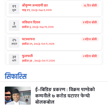
श्रीकृष्ण जन्माष्टमी व्रत
२६ दिन बाँकी
१९
-
भाद्र १९, २०८३
Sep 4, 2026
शुक्र
संविधान दिवस
१ महिना बाँकी
३
-
असोज ३, २०८३
Sep 19, 2026
शनि
घटस्थापना
२ महिना बाँकी
२५
-
असोज २५, २०८३
Oct 11, 2026
आइत
फूलपाती
२ महिना बाँकी
३१
-
असोज ३१ , २०८३
Oct 17, 2026
शनि
कार्तिक सङ्क्रान्ति
२ महिना बाँकी
१
सिफारिस
-
कार्तिक १, २०८३
Oct 18, 2026
आइत
ई–बिडिङ प्रकरण : विक्रम पाण्डेको
महानवमी
२ महिना बाँकी
३
-
कम्पनीले ७ करोड घटाएर फेर्‍यो
कार्तिक ३, २०८३
Oct 20, 2026
मंगल
बोलकबोल
विजयादशमी
२ महिना बाँकी
४