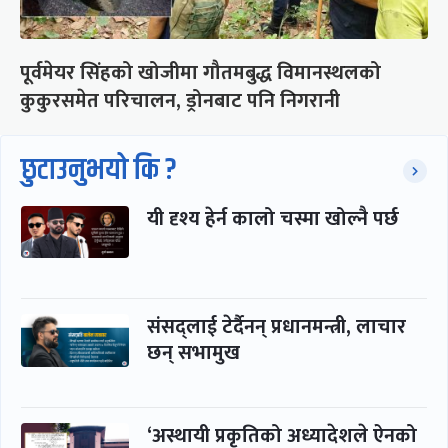
पूर्वमेयर सिंहको खोजीमा गौतमबुद्ध विमानस्थलको
कुकुरसमेत परिचालन, ड्रोनबाट पनि निगरानी
छुटाउनुभयो कि ?
यी दृश्य हेर्न कालो चस्मा खोल्नै पर्छ
संसद्लाई टेर्दैनन् प्रधानमन्त्री, लाचार
छन् सभामुख
‘अस्थायी प्रकृतिको अध्यादेशले ऐनको