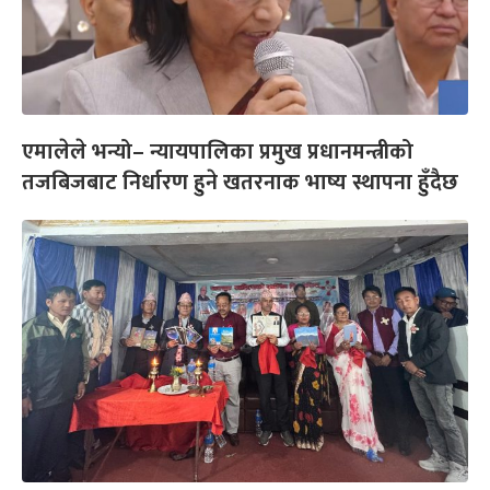
एमालेले भन्यो– न्यायपालिका प्रमुख प्रधानमन्त्रीको
तजबिजबाट निर्धारण हुने खतरनाक भाष्य स्थापना हुँदैछ