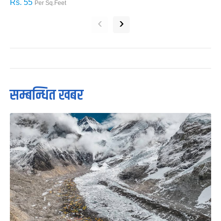
Rs. 55
R
Per Sq.Feet
‹
›
सम्बन्धित खबर