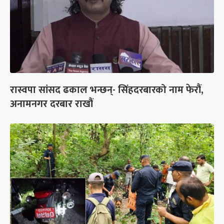
रास्वपा सांसद ढकाल भन्छन्- सिंहदरबारको नाम फेरौं,
अनामनगर दरबार राखौं