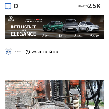
0
2.5K
SHARES
रासस
२०८२ साउन १० गते २१:२०