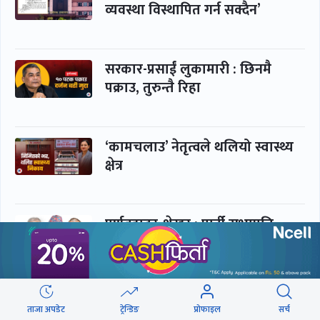
व्यवस्था विस्थापित गर्न सक्दैन’
सरकार-प्रसाईं लुकामारी : छिनमै
पक्राउ, तुरुन्तै रिहा
‘कामचलाउ’ नेतृत्वले थलियो स्वास्थ्य
क्षेत्र
पूर्णबहादुर-शेखर : पार्टी सभापति
ताक्थे, विभाजनको संघारमा
शशांकलाई अघि सारे
कप्तानगञ्जमा झिल्को, गोलबजारमा
ताजा अपडेट
ट्रेन्डिङ
प्रोफाइल
सर्च