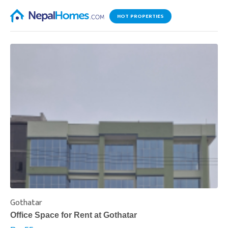
HOT PROPERTIES
Gothatar
S
Office Space for Rent at Gothatar
H