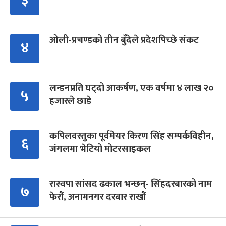
३
ओली-प्रचण्डको तीन बुँदेले प्रदेशपिच्छे संकट
४
लन्डनप्रति घट्दो आकर्षण, एक वर्षमा ४ लाख २०
५
हजारले छाडे
कपिलवस्तुका पूर्वमेयर किरण सिंह सम्पर्कविहीन,
६
जंगलमा भेटियो मोटरसाइकल
रास्वपा सांसद ढकाल भन्छन्- सिंहदरबारको नाम
७
फेरौं, अनामनगर दरबार राखौं