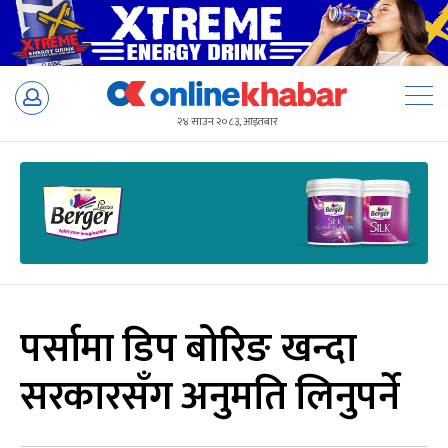
Skip
to
२४ साउन २०८३, आइतबार
content
पर्सामा डिप बोरिङ खन्दा
सरकारसँग अनुमति लिनुपर्ने