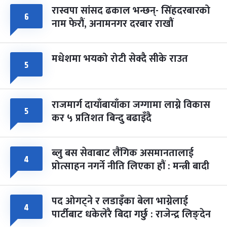
रास्वपा सांसद ढकाल भन्छन्- सिंहदरबारको
६
नाम फेरौं, अनामनगर दरबार राखौं
मधेशमा भयको रोटी सेक्दै सीके राउत
५
राजमार्ग दायाँबायाँका जग्गामा लाग्ने विकास
५
कर ५ प्रतिशत बिन्दु बढाइँदै
ब्लु बस सेवाबाट लैंगिक असमानतालाई
४
प्रोत्साहन नगर्ने नीति लिएका हौं : मन्त्री बादी
पद ओगट्ने र लडाइँका बेला भाग्नेलाई
४
पार्टीबाट धकेलेरै बिदा गर्छु : राजेन्द्र लिङ्देन