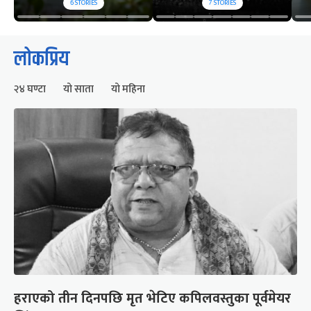
6
STORIES
7
STORIES
लोकप्रिय
२४ घण्टा
यो साता
यो महिना
हराएको तीन दिनपछि मृत भेटिए कपिलवस्तुका पूर्वमेयर