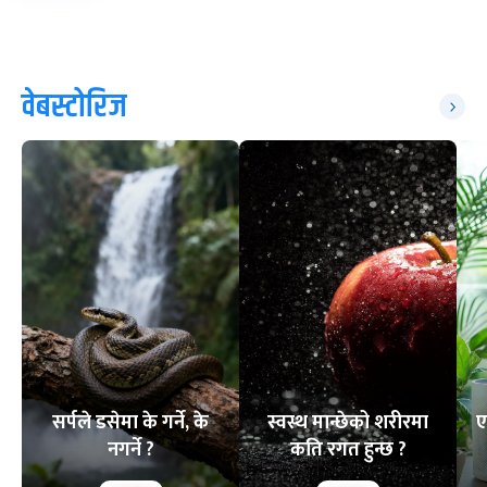
वेबस्टोरिज
सर्पले डसेमा के गर्ने, के
स्वस्थ मान्छेको शरीरमा
ए
नगर्ने ?
कति रगत हुन्छ ?