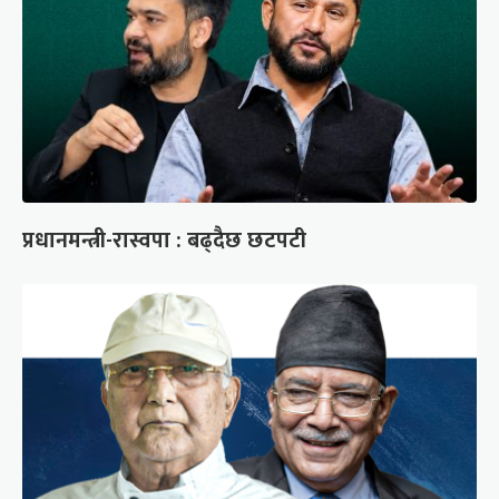
प्रधानमन्त्री-रास्वपा : बढ्दैछ छटपटी