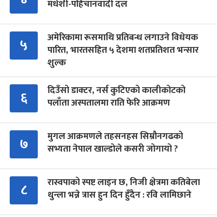
मधेशी-पहिचानवादी दल
अमेरिकामा रूसमाथि प्रतिबन्ध लगाउने विधेयक
५
पारित, भारतसहित ५ देशमा शतप्रतिशत भन्सार
शुल्क
दिउँसो डाक्टर, नर्स कुटिएको कालीकोटको
६
पलाँता अस्पतालमा राति फेरि आक्रमण
मुगल आक्रमणले तहसनहस सिम्रौनगढको
७
सभ्यता नेपाल खाल्डोले कसरी जोगायो ?
रास्वपाको स्पष्ट लाइन छ, निजी क्षेत्रमा कतिबेला
८
थुन्ला भन्ने त्रास हुन दिन हुँदैन : रवि लामिछाने