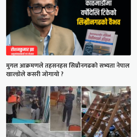
मुगल आक्रमणले तहसनहस सिम्रौनगढको सभ्यता नेपाल
खाल्डोले कसरी जोगायो ?