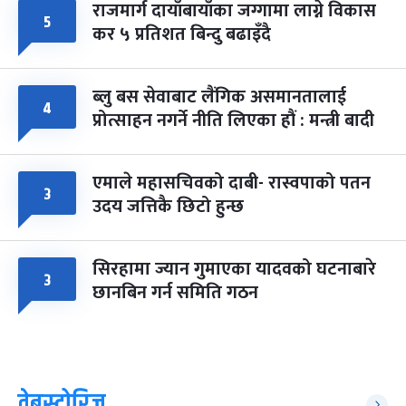
राजमार्ग दायाँबायाँका जग्गामा लाग्ने विकास
५
कर ५ प्रतिशत बिन्दु बढाइँदै
ब्लु बस सेवाबाट लैंगिक असमानतालाई
४
प्रोत्साहन नगर्ने नीति लिएका हौं : मन्त्री बादी
एमाले महासचिवको दाबी- रास्वपाको पतन
३
उदय जत्तिकै छिटो हुन्छ
सिरहामा ज्यान गुमाएका यादवको घटनाबारे
३
छानबिन गर्न समिति गठन
वेबस्टोरिज