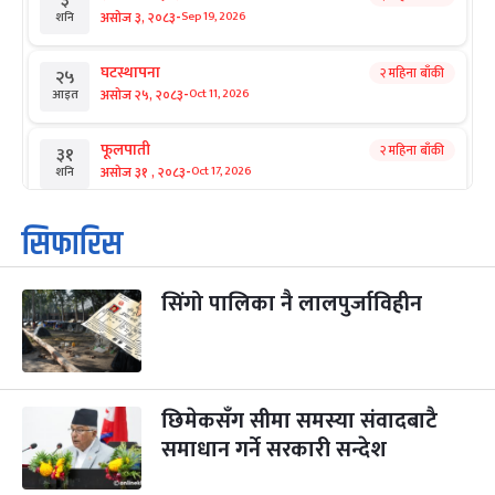
३
-
असोज ३, २०८३
Sep 19, 2026
शनि
घटस्थापना
२ महिना बाँकी
२५
-
असोज २५, २०८३
Oct 11, 2026
आइत
फूलपाती
२ महिना बाँकी
३१
-
असोज ३१ , २०८३
Oct 17, 2026
शनि
कार्तिक सङ्क्रान्ति
२ महिना बाँकी
१
सिफारिस
-
कार्तिक १, २०८३
Oct 18, 2026
आइत
सिंगो पालिका नै लालपुर्जाविहीन
महानवमी
२ महिना बाँकी
३
-
कार्तिक ३, २०८३
Oct 20, 2026
मंगल
विजयादशमी
२ महिना बाँकी
४
-
कार्तिक ४, २०८३
Oct 21, 2026
बुध
छिमेकसँग सीमा समस्या संवादबाटै
समाधान गर्ने सरकारी सन्देश
पापा‌ङ्कुशा एकादशी व्रत
२ महिना बाँकी
५
-
कार्तिक ५, २०८३
Oct 22, 2026
बिहि