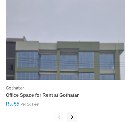
Gothatar
S
Office Space for Rent at Gothatar
H
Rs. 55
R
Per Sq.Feet
‹
›