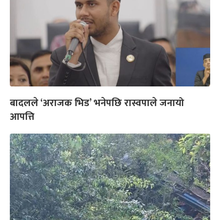
बादलले ‘अराजक भिड’ भनेपछि रास्वपाले जनायो
आपत्ति