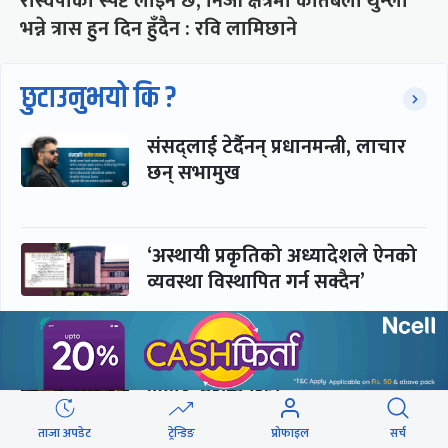
रास्वपाको स्पष्ट लाइन छ, निजी क्षेत्रमा कतिबेला थुन्ला
भन्ने त्रास हुन दिन हुँदैन : रवि लामिछाने
छुटाउनुभयो कि ?
संसद्लाई टेर्दैनन् प्रधानमन्त्री, लाचार
छन् सभामुख
‘अस्थायी प्रकृतिको अध्यादेशले ऐनको
व्यवस्था विस्थापित गर्न सक्दैन’
सरकार-प्रसाईं लुकामारी : छिनमै
पक्राउ, तुरुन्तै रिहा
ताजा अपडेट
ट्रेन्डिङ
प्रोफाइल
सर्च