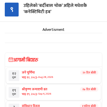
उहिलेको ‘बर्दीबास चोक’ अहिले मधेशकै
९
‘कनेक्टिभिटी हब’
Advertisment
आगामी बिदाहरु
जनै पूर्णिमा
२० दिन बाँकी
१२
-
भाद्र १२, २०८३
Aug 28, 2026
शुक्र
श्रीकृष्ण जन्माष्टमी व्रत
२७ दिन बाँकी
१९
-
भाद्र १९, २०८३
Sep 4, 2026
शुक्र
संविधान दिवस
१ महिना बाँकी