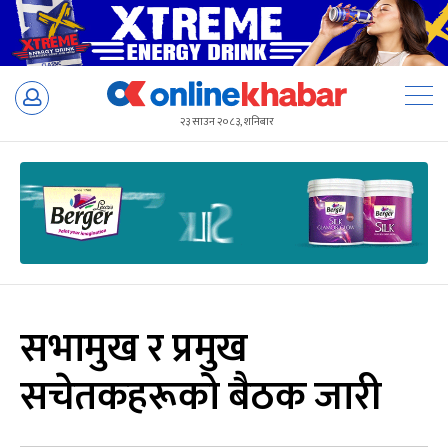
Skip
to
२३ साउन २०८३, शनिबार
content
सभामुख र प्रमुख
सचेतकहरूको बैठक जारी