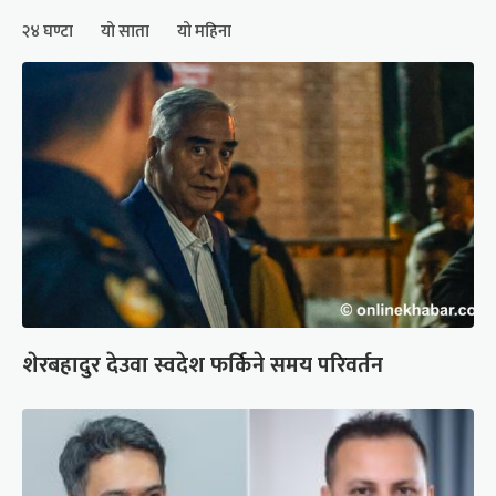
२४ घण्टा
यो साता
यो महिना
शेरबहादुर देउवा स्वदेश फर्किने समय परिवर्तन