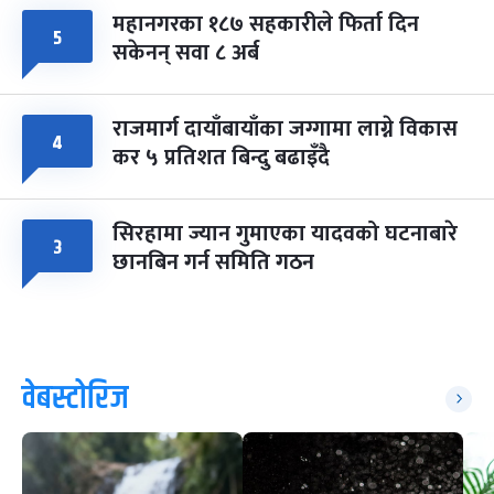
महानगरका १८७ सहकारीले फिर्ता दिन
५
सकेनन् सवा ८ अर्ब
राजमार्ग दायाँबायाँका जग्गामा लाग्ने विकास
४
कर ५ प्रतिशत बिन्दु बढाइँदै
सिरहामा ज्यान गुमाएका यादवको घटनाबारे
३
छानबिन गर्न समिति गठन
वेबस्टोरिज