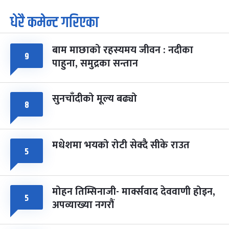
धेरै कमेन्ट गरिएका
पूर्णिमा व्रत
७ महिना बाँकी
७
-
चैत्र ७, २०८३
Mar 21, 2027
आइत
बाम माछाको रहस्यमय जीवन : नदीका
फागुपूर्णिमा
७ महिना बाँकी
८
९
पाहुना, समुद्रका सन्तान
-
चैत्र ८, २०८३
Mar 22, 2027
सोम
सुनचाँदीको मूल्य बढ्यो
८
मधेशमा भयको रोटी सेक्दै सीके राउत
५
मोहन तिम्सिनाजी- मार्क्सवाद देववाणी होइन,
५
अपव्याख्या नगरौं