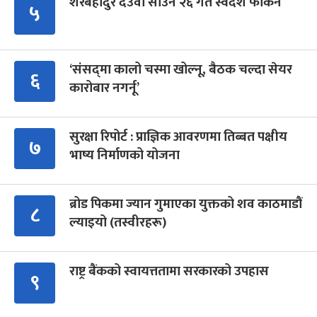
शेरबहादुर देउवा साउन २६ गते स्वदेश फर्किने
५
‘संसद्‍मा कालो चस्मा खोल्नू, बैठक चल्दा सेयर
६
कारोबार नगर्नू’
सुरक्षा रिपोर्ट : प्राज्ञिक आवरणमा तिब्बत पक्षीय
७
भाष्य निर्माणको योजना
ब्रोड पिकमा ज्यान गुमाएका युक्तको शव काठमाडौं
८
ल्याइयो (तस्वीरहरू)
राष्ट्र बैंकको स्वायत्ततामा सरकारको उपहास
९