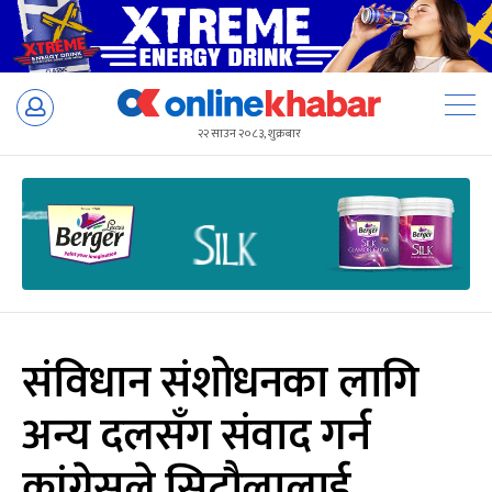
Skip
to
२२ साउन २०८३, शुक्रबार
content
संविधान संशोधनका लागि
अन्य दलसँग संवाद गर्न
कांग्रेसले सिटौलालाई