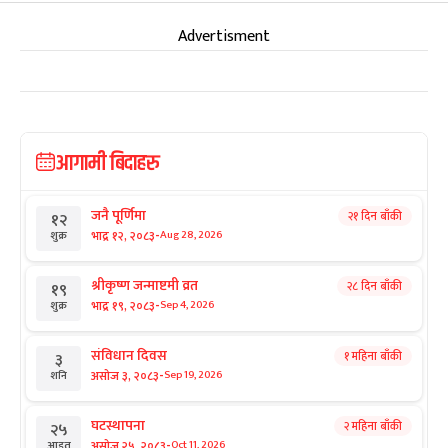
Advertisment
आगामी बिदाहरु
जनै पूर्णिमा
२१ दिन बाँकी
१२
-
भाद्र १२, २०८३
Aug 28, 2026
शुक्र
श्रीकृष्ण जन्माष्टमी व्रत
२८ दिन बाँकी
१९
-
भाद्र १९, २०८३
Sep 4, 2026
शुक्र
संविधान दिवस
१ महिना बाँकी
३
-
असोज ३, २०८३
Sep 19, 2026
शनि
घटस्थापना
२ महिना बाँकी
२५
-
असोज २५, २०८३
Oct 11, 2026
आइत