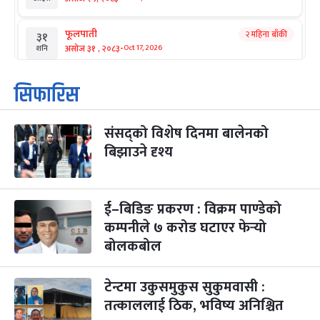
फूलपाती
२ महिना बाँकी
३१
-
असोज ३१ , २०८३
Oct 17, 2026
शनि
कार्तिक सङ्क्रान्ति
२ महिना बाँकी
१
सिफारिस
-
कार्तिक १, २०८३
Oct 18, 2026
आइत
संसद्को विशेष दिनमा बालेनको
महानवमी
२ महिना बाँकी
३
-
बिझाउने दृश्य
कार्तिक ३, २०८३
Oct 20, 2026
मंगल
विजयादशमी
२ महिना बाँकी
४
-
कार्तिक ४, २०८३
Oct 21, 2026
बुध
ई–बिडिङ प्रकरण : विक्रम पाण्डेको
कम्पनीले ७ करोड घटाएर फेर्‍यो
पापा‌ङ्कुशा एकादशी व्रत
२ महिना बाँकी
५
बोलकबोल
-
कार्तिक ५, २०८३
Oct 22, 2026
बिहि
टेन्टमा उकुसमुकुस सुकुमवासी :
कुकुर तिहार
३ महिना बाँकी
२२
-
कार्तिक २२, २०८३
Nov 8, 2026
आइत
तत्काललाई ठिक, भविष्य अनिश्चित