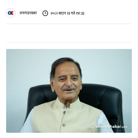
अनलाइनखबर
२०८२ साउन २३ गते १४:३३