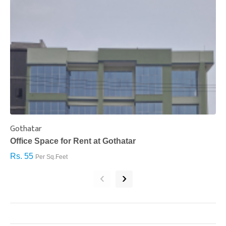
Gothatar
S
Office Space for Rent at Gothatar
H
Rs. 55
R
Per Sq.Feet
‹
›