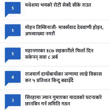
मधेशमा भयको रोटी सेक्दै सीके राउत
५
मोहन तिम्सिनाजी- मार्क्सवाद देववाणी होइन,
५
अपव्याख्या नगरौं
महानगरका १८७ सहकारीले फिर्ता दिन
५
सकेनन् सवा ८ अर्ब
राजमार्ग दायाँबायाँका जग्गामा लाग्ने विकास
४
कर ५ प्रतिशत बिन्दु बढाइँदै
सिरहामा ज्यान गुमाएका यादवको घटनाबारे
३
छानबिन गर्न समिति गठन