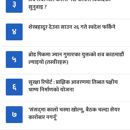
३
सुनुवाइ ?
शेरबहादुर देउवा साउन २६ गते स्वदेश फर्किने
४
ब्रोड पिकमा ज्यान गुमाएका युक्तको शव काठमाडौं
५
ल्याइयो (तस्वीरहरू)
सुरक्षा रिपोर्ट : प्राज्ञिक आवरणमा तिब्बत पक्षीय
६
भाष्य निर्माणको योजना
‘संसद्‍मा कालो चस्मा खोल्नू, बैठक चल्दा सेयर
७
कारोबार नगर्नू’