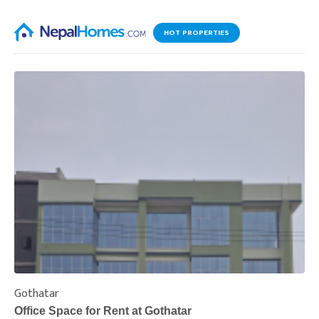
HOT PROPERTIES
Gothatar
S
Office Space for Rent at Gothatar
H