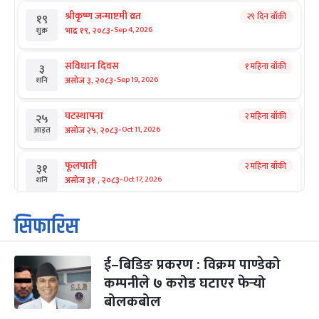
श्रीकृष्ण जन्माष्टमी व्रत
२९ दिन बाँकी
१९
-
भाद्र १९, २०८३
Sep 4, 2026
शुक्र
संविधान दिवस
१ महिना बाँकी
३
-
असोज ३, २०८३
Sep 19, 2026
शनि
घटस्थापना
२ महिना बाँकी
२५
-
असोज २५, २०८३
Oct 11, 2026
आइत
फूलपाती
२ महिना बाँकी
३१
-
असोज ३१ , २०८३
Oct 17, 2026
शनि
कार्तिक सङ्क्रान्ति
२ महिना बाँकी
१
सिफारिस
-
कार्तिक १, २०८३
Oct 18, 2026
आइत
ई–बिडिङ प्रकरण : विक्रम पाण्डेको
महानवमी
२ महिना बाँकी
३
-
कम्पनीले ७ करोड घटाएर फेर्‍यो
कार्तिक ३, २०८३
Oct 20, 2026
मंगल
बोलकबोल
विजयादशमी
२ महिना बाँकी
४