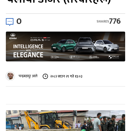
0
776
SHARES
चन्द्रबहादुर आले
२०८२ साउन २९ गते १३:०३