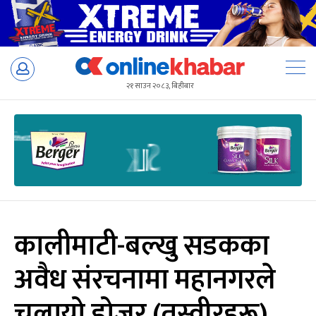
Skip
to
२१ साउन २०८३, बिहीबार
content
कालीमाटी-बल्खु सडकका
अवैध संरचनामा महानगरले
चलायो डोजर (तस्वीरहरू)