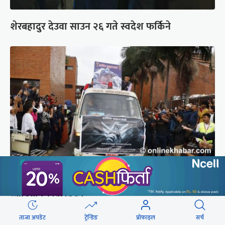
शेरबहादुर देउवा साउन २६ गते स्वदेश फर्किने
ब्रोड पिकमा ज्यान गुमाएका युक्तको शव काठमाडौं
ल्याइयो (तस्वीरहरू)
ताजा अपडेट
ट्रेन्डिङ
प्रोफाइल
सर्च