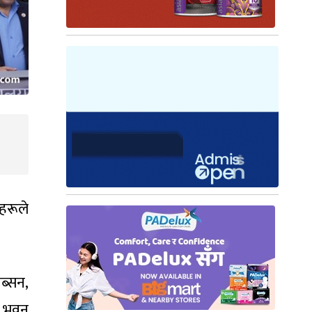
लहरूले
ब्सन,
् भवन