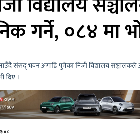
जी विद्यालय सञ्चा
िक गर्ने, ०८४ मा भो
 जनाउँदै संसद् भवन अगाडि पुगेका निजी विद्यालय सञ्चालकल
नी दिए ।
२१:४८