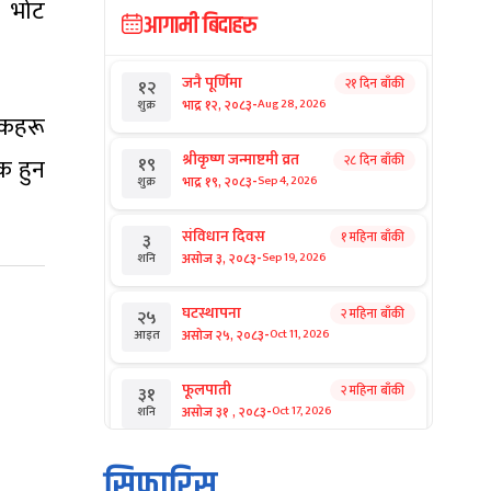
ा भोट
आगामी बिदाहरु
जनै पूर्णिमा
२१ दिन बाँकी
१२
-
भाद्र १२, २०८३
Aug 28, 2026
शुक्र
लकहरू
श्रीकृष्ण जन्माष्टमी व्रत
२८ दिन बाँकी
१९
क हुन
-
भाद्र १९, २०८३
Sep 4, 2026
शुक्र
संविधान दिवस
१ महिना बाँकी
३
-
असोज ३, २०८३
Sep 19, 2026
शनि
घटस्थापना
२ महिना बाँकी
२५
-
असोज २५, २०८३
Oct 11, 2026
आइत
फूलपाती
२ महिना बाँकी
३१
-
असोज ३१ , २०८३
Oct 17, 2026
शनि
कार्तिक सङ्क्रान्ति
२ महिना बाँकी
१
सिफारिस
-
कार्तिक १, २०८३
Oct 18, 2026
आइत