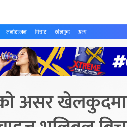
मनोरञ्जन
विचार
खेलकुद
अन्य
ो असर खेलकुदमा :