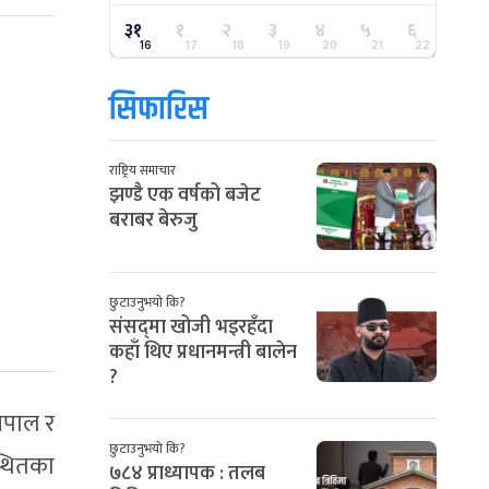
३१
१
२
३
४
५
६
16
17
18
19
20
21
22
सिफारिस
राष्ट्रिय समाचार
झण्डै एक वर्षको बजेट
बराबर बेरुजु
छुटाउनुभयो कि?
संसद्‌मा खोजी भइरहँदा
कहाँ थिए प्रधानमन्त्री बालेन
?
नेपाल र
छुटाउनुभयो कि?
्थितका
७८४ प्राध्यापक : तलब