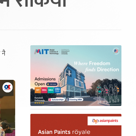
मै रोकियो
 नै