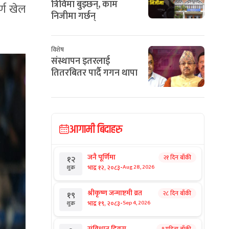
त्रिविमा बुझ्छन्, काम
्ण खेल
निजीमा गर्छन्
विशेष
संस्थापन इतरलाई
तितरबितर पार्दै गगन थापा
आगामी बिदाहरु
जनै पूर्णिमा
२१ दिन बाँकी
१२
-
भाद्र १२, २०८३
Aug 28, 2026
शुक्र
श्रीकृष्ण जन्माष्टमी व्रत
२८ दिन बाँकी
१९
-
भाद्र १९, २०८३
Sep 4, 2026
शुक्र
संविधान दिवस