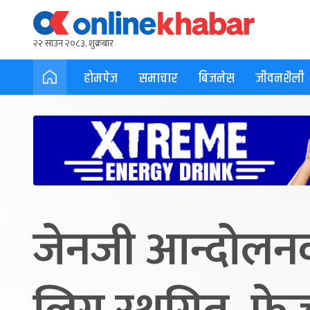
२२ साउन २०८३, शुक्रबार
होमपेज
समाचार
बिजनेस
जीवनशैली
जेनजी आन्दोलनक