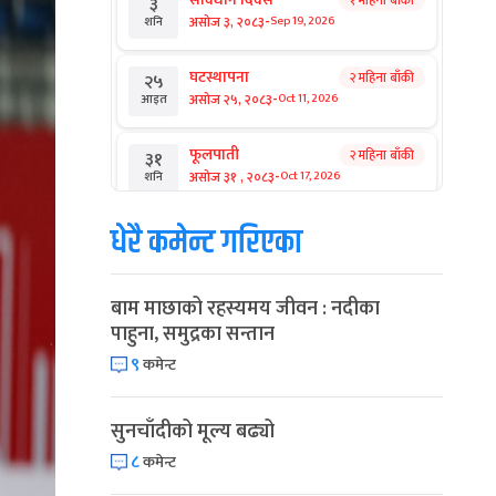
१ महिना बाँकी
३
-
असोज ३, २०८३
Sep 19, 2026
शनि
घटस्थापना
२ महिना बाँकी
२५
-
असोज २५, २०८३
Oct 11, 2026
आइत
फूलपाती
२ महिना बाँकी
३१
-
असोज ३१ , २०८३
Oct 17, 2026
शनि
धेरै कमेन्ट गरिएका
कार्तिक सङ्क्रान्ति
२ महिना बाँकी
१
-
कार्तिक १, २०८३
Oct 18, 2026
आइत
बाम माछाको रहस्यमय जीवन : नदीका
महानवमी
२ महिना बाँकी
३
पाहुना, समुद्रका सन्तान
-
कार्तिक ३, २०८३
Oct 20, 2026
मंगल
९
कमेन्ट
विजयादशमी
२ महिना बाँकी
४
-
कार्तिक ४, २०८३
Oct 21, 2026
बुध
सुनचाँदीको मूल्य बढ्यो
८
कमेन्ट
पापा‌ङ्कुशा एकादशी व्रत
२ महिना बाँकी
५
-
कार्तिक ५, २०८३
Oct 22, 2026
बिहि