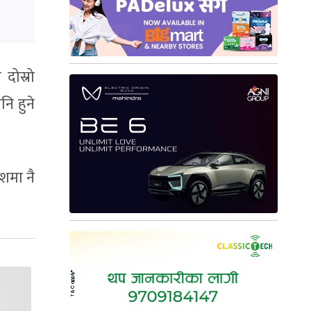
दोस्रो
नि हुने
शमा नै