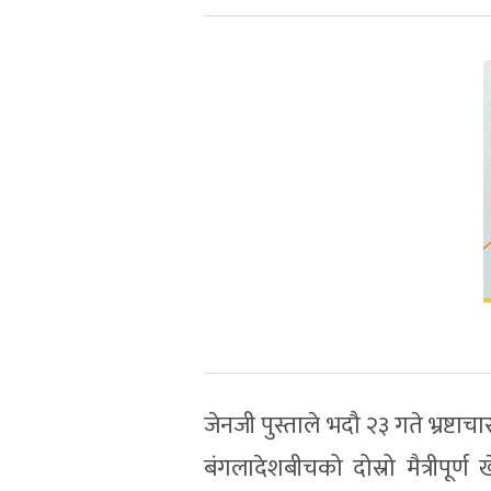
जेनजी पुस्ताले भदौ २३ गते भ्रष्
बंगलादेशबीचको दोस्रो मैत्रीपू