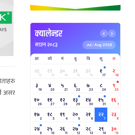
क्यालेन्डर
साउन २०८३
Jul
Aug 2026
/
आ
सो
मं
बु
बि
शु
श
२८
२९
३०
३१
३२
१
२
12
13
14
15
16
17
18
िताहरु
३
४
५
६
७
८
९
मै असर
19
20
21
22
23
24
25
१०
११
१२
१३
१४
१५
१६
26
27
28
29
30
31
1
१७
१८
१९
२०
२१
२२
२३
2
3
4
5
6
7
8
२४
२५
२६
२७
२८
२९
३०
9
10
11
12
13
14
15