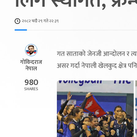
लिग स्थगित, फ्र
२०८२ भदौ २९ गते २२:३९
गत साताको जेनजी आन्दोलन र त्यस
गोविन्दराज
असर गर्दा नेपाली खेलकुद क्षेत्र 
नेपाल
980
SHARES