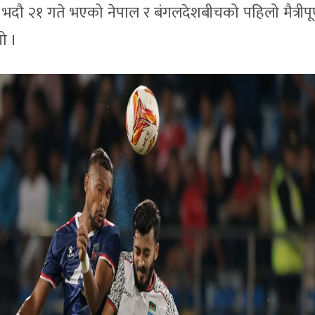
 भदौ २१ गते भएको नेपाल र बंगलदेशबीचको पहिलो मैत्रीपूर
ो ।