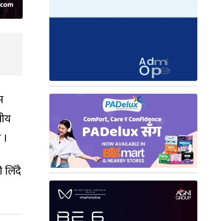
स
गीय
 ।
 लिँदै