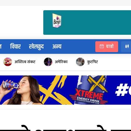
न
विचार
खेलकुद
अन्य
पात्रो
अस्तित्व संकट
अमेरिका
कुटपिट