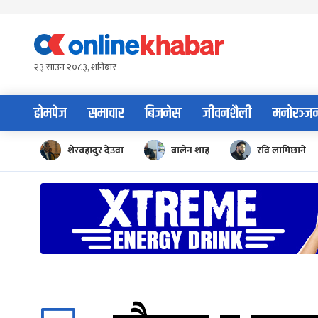
Skip
to
content
२३ साउन २०८३, शनिबार
होमपेज
समाचार
बिजनेस
जीवनशैली
मनोरञ्ज
शेरबहादुर देउवा
बालेन शाह
रवि लामिछाने