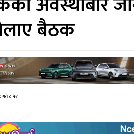
को अवस्थाबारे जा
ोलाए बैठक
 गते ८:५२