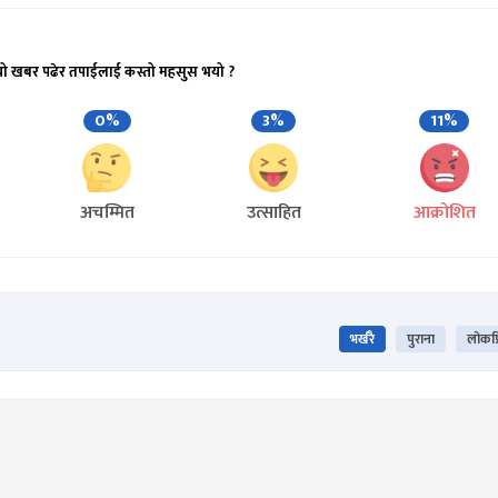
यो खबर पढेर तपाईलाई कस्तो महसुस भयो ?
0%
3%
11%
अचम्मित
उत्साहित
आक्रोशित
भर्खरै
पुराना
लोकप्