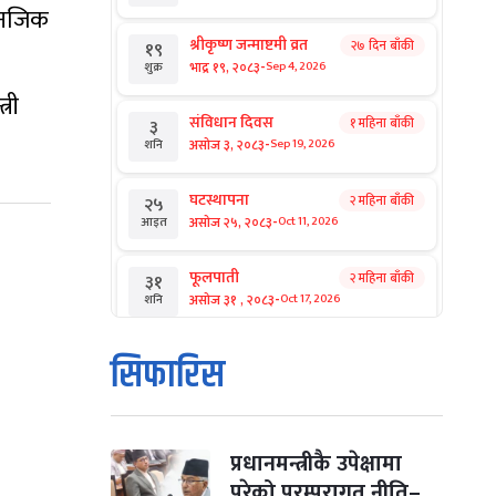
न नजिक
श्रीकृष्ण जन्माष्टमी व्रत
२७ दिन बाँकी
१९
-
भाद्र १९, २०८३
Sep 4, 2026
शुक्र
्री
संविधान दिवस
१ महिना बाँकी
३
-
असोज ३, २०८३
Sep 19, 2026
शनि
घटस्थापना
२ महिना बाँकी
२५
-
असोज २५, २०८३
Oct 11, 2026
आइत
फूलपाती
२ महिना बाँकी
३१
-
असोज ३१ , २०८३
Oct 17, 2026
शनि
कार्तिक सङ्क्रान्ति
२ महिना बाँकी
१
सिफारिस
-
कार्तिक १, २०८३
Oct 18, 2026
आइत
महानवमी
२ महिना बाँकी
३
-
कार्तिक ३, २०८३
Oct 20, 2026
मंगल
प्रधानमन्त्रीकै उपेक्षामा
परेको परम्परागत नीति–