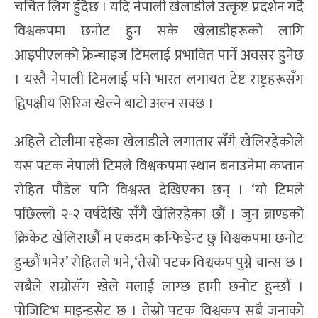
चर्चित लिग हुँदैछ । यदि नेपाली खेलाडीले उत्कृष्ट प्रदर्शन गर्दै
विश्वकपमा छनोट हुन सके खेलाडीहरूको लागि
आइपीएलको फ्रेन्चाइज टिमलाई प्रभावित पार्ने अवसर हुनेछ
। यस्तै नेपाली टिमलाई पनि भारत लगायत टेष्ट राष्ट्रहरूसँग
द्विपक्षीय सिरिज खेल्ने बाटो अल्न सक्छ ।
अहिले टोलीमा रहेका खेलाडीले लगातार सँगै खेलिरहेकोले
यस पटक नेपाली टिमले विश्वकपमा स्थान बनाउनेमा कप्तान
रोहित पौडेल पनि विश्वस्त देखिएका छन् । ‘यो टिमले
पछिल्लो २-२ वर्षदेखि सँगै खेलिरहेका छौं । जुन ब्राण्डको
क्रिकेट खेलिराछौं म एकदम कन्फिडेन्ट छु विश्वकपमा छनोट
हुन्छौं भनेर’ रोहितले भने, ‘तेस्रो पटक विश्वकप पुग्ने चान्स छ ।
सबैले राम्रोसँग खेले मलाई लाग्छ हामी छनोट हुन्छौं ।
पोजिटिभ माइन्डसेट छ । तेस्रो पटक विश्वकप सबै जनाको