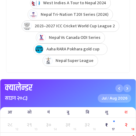
West Indies A Tour to Nepal 2024
Nepal Tri-Nation T20I Series (2024)
2023–2027 ICC Cricket World Cup League 2
Nepal Vs Canada ODI Series
Aaha RARA Pokhara gold cup
Nepal Super League
क्यालेन्डर
साउन २०८३
Jul
Aug 2026
/
आ
सो
मं
बु
बि
शु
श
२८
२९
३०
३१
३२
१
२
12
13
14
15
16
17
18