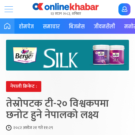
२३ साउन २०८३, शनिबार
होमपेज
समाचार
बिजनेस
जीवनशैली
मनोर
नेपाली क्रिकेट :
तेस्रोपटक टी-२० विश्वकपमा
छनोट हुने नेपालको लक्ष्य
२०८२ असोज २१ गते ११:२९