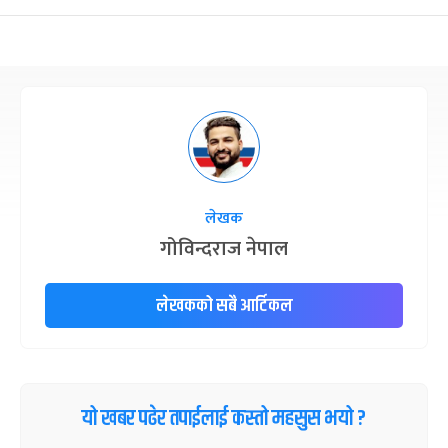
छठपर्व
३ महिना बाँकी
२९
-
कार्तिक २९, २०८३
Nov 15, 2026
आइत
क्रिसमस डे
४ महिना बाँकी
१०
-
पौष १०, २०८३
Dec 25, 2026
शुक्र
तमुल्होछार
४ महिना बाँकी
१५
-
पौष १५, २०८३
Dec 30, 2026
बुध
लेखक
पृथ्वी जयन्ती
५ महिना बाँकी
२७
गोविन्दराज नेपाल
-
पौष २७, २०८३
Jan 11, 2027
सोम
लेखकको सबै आर्टिकल
माघे सङ्क्रान्ति
५ महिना बाँकी
१
-
माघ १, २०८३
Jan 15, 2027
शुक्र
सहिद दिवस
५ महिना बाँकी
१६
-
माघ १६, २०८३
Jan 30, 2027
शनि
यो खबर पढेर तपाईलाई कस्तो महसुस भयो ?