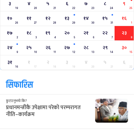
३
४
५
६
७
८
९
19
20
21
22
23
24
25
१०
११
१२
१३
१४
१५
१६
26
27
28
29
30
31
1
१७
१८
१९
२०
२१
२२
२३
2
3
4
5
6
7
8
२४
२५
२६
२७
२८
२९
३०
9
10
11
12
13
14
15
३१
१
२
३
४
५
६
16
17
18
19
20
21
22
सिफारिस
छुटाउनुभयो कि?
प्रधानमन्त्रीकै उपेक्षामा परेको परम्परागत
नीति–कार्यक्रम