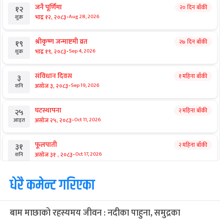
जनै पूर्णिमा
२० दिन बाँकी
१२
-
भाद्र १२, २०८३
Aug 28, 2026
शुक्र
श्रीकृष्ण जन्माष्टमी व्रत
२७ दिन बाँकी
१९
-
भाद्र १९, २०८३
Sep 4, 2026
शुक्र
संविधान दिवस
१ महिना बाँकी
३
-
असोज ३, २०८३
Sep 19, 2026
शनि
घटस्थापना
२ महिना बाँकी
२५
-
असोज २५, २०८३
Oct 11, 2026
आइत
फूलपाती
२ महिना बाँकी
३१
-
असोज ३१ , २०८३
Oct 17, 2026
शनि
कार्तिक सङ्क्रान्ति
धेरै कमेन्ट गरिएका
२ महिना बाँकी
१
-
कार्तिक १, २०८३
Oct 18, 2026
आइत
बाम माछाको रहस्यमय जीवन : नदीका पाहुना, समुद्रका
महानवमी
२ महिना बाँकी
३