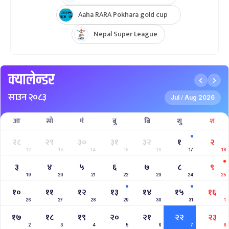
Aaha RARA Pokhara gold cup
Nepal Super League
क्यालेन्डर
साउन २०८३
Jul
Aug 2026
/
आ
सो
मं
बु
बि
शु
श
२८
२९
३०
३१
३२
१
२
12
13
14
15
16
17
18
३
४
५
६
७
८
९
19
20
21
22
23
24
25
१०
११
१२
१३
१४
१५
१६
26
27
28
29
30
31
1
१७
१८
१९
२०
२१
२२
२३
2
3
4
5
6
7
8