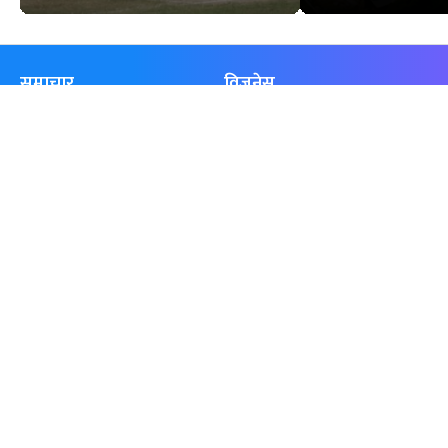
समाचार
विजनेस
समाज
बजार
विचार/ब्लग
पर्यटन
साहित्य
रोजगार
अन्तर्वार्ता
बैँक / वित्त
खेलकुद़़
अटो
जीवनशैली/स्वास्थ्य
सूचना-प्रविधि
प्रवास
अन्तर्राष्ट्रिय
खेलकुद लाईभ
अनलाइनखबर सूची
एनपीएल २०८१
नेपालका ५० प्रभावशाली महिला २०८१