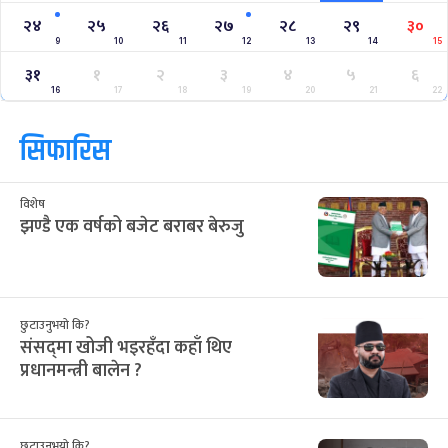
२४
२५
२६
२७
२८
२९
३०
9
10
11
12
13
14
15
३१
१
२
३
४
५
६
16
17
18
19
20
21
22
सिफारिस
विशेष
झण्डै एक वर्षको बजेट बराबर बेरुजु
छुटाउनुभयो कि?
संसद्‌मा खोजी भइरहँदा कहाँ थिए
प्रधानमन्त्री बालेन ?
छुटाउनुभयो कि?