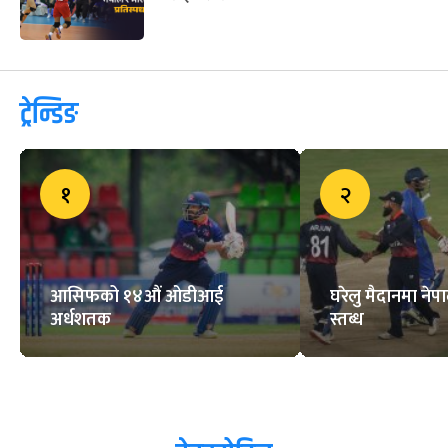
ट्रेन्डिङ
१
२
आसिफको १४औं ओडीआई
घरेलु मैदानमा नेप
अर्धशतक
स्तब्ध