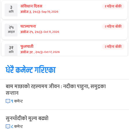
संविधान दिवस
१ महिना बाँकी
३
-
असोज ३, २०८३
Sep 19, 2026
शनि
घटस्थापना
२ महिना बाँकी
२५
-
असोज २५, २०८३
Oct 11, 2026
आइत
फूलपाती
२ महिना बाँकी
३१
-
असोज ३१ , २०८३
Oct 17, 2026
शनि
कार्तिक सङ्क्रान्ति
धेरै कमेन्ट गरिएका
२ महिना बाँकी
१
-
कार्तिक १, २०८३
Oct 18, 2026
आइत
बाम माछाको रहस्यमय जीवन : नदीका पाहुना, समुद्रका
महानवमी
२ महिना बाँकी
३
सन्तान
-
कार्तिक ३, २०८३
Oct 20, 2026
मंगल
९
कमेन्ट
विजयादशमी
२ महिना बाँकी
४
-
कार्तिक ४, २०८३
Oct 21, 2026
बुध
सुनचाँदीको मूल्य बढ्यो
८
कमेन्ट
पापा‌ङ्कुशा एकादशी व्रत
२ महिना बाँकी
५