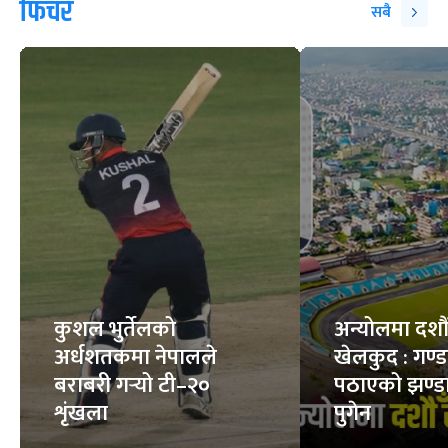
फिचर
सबै
कुशल भुर्तेलको
अन्योलमा दशौँ र
अर्धशतकमा नेपालले
खेलकुद : गण्
बराबरी गर्‍यो टी–२०
पठाएको झण्डा
शृंखला
पुगेन