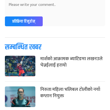
अन्तराष्ट्रिय नारी दिवस
७ महिना बाँकी
२४
-
फाल्गुन २४, २०८३
Mar 8, 2027
सोम
ग्याल्पो ल्होसार
७ महिना बाँकी
२५
प्रतिक्रिया दिनुहोस्
-
फाल्गुन २५, २०८३
Mar 9, 2027
मंगल
पूर्णिमा व्रत
७ महिना बाँकी
७
-
चैत्र ७, २०८३
Mar 21, 2027
आइत
सम्बन्धित खबर
फागुपूर्णिमा
७ महिना बाँकी
८
मार्शको आक्रामक ब्याटिङमा लखनउले
-
चैत्र ८, २०८३
Mar 22, 2027
सोम
चेन्नईलाई हरायो
निरुता महिला भलिबल टोलीको नयाँ
कप्तान नियुक्त