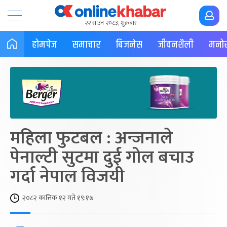
२२ साउन २०८३, शुक्रबार
होमपेज
समाचार
बिजनेस
जीवनशैली
मनोर
महिला फुटबल : अन्जनाले
पेनाल्टी सुटमा दुई गोल बचाउ
गर्दा नेपाल विजयी
२०८२ कात्तिक १२ गते १९:१७