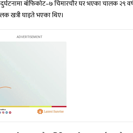
 । दुर्घटनामा बाँफिकोट–७ चिमारचौर घर भएका चालक २९ वर्
झलक खत्री घाइते भएका थिए।