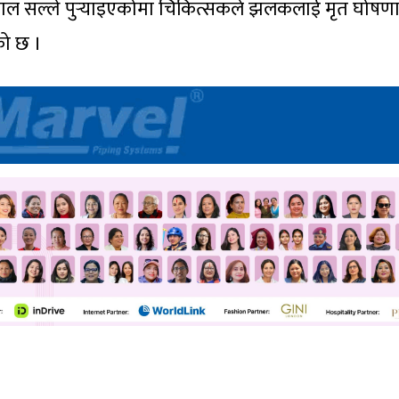
ताल सल्ले पुर्‍याइएकोमा चिकित्सकले झलकलाई मृत घोषण
को छ ।