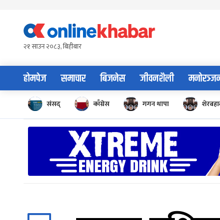
Skip
to
content
२१ साउन २०८३, बिहीबार
होमपेज
समाचार
बिजनेस
जीवनशैली
मनोरञ्ज
संसद्
काँग्रेस
गगन थापा
शेरबहाद