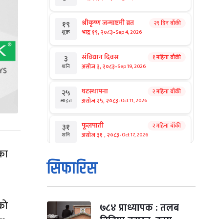
श्रीकृष्ण जन्माष्टमी व्रत
२९ दिन बाँकी
१९
-
भाद्र १९, २०८३
Sep 4, 2026
शुक्र
संविधान दिवस
१ महिना बाँकी
३
-
असोज ३, २०८३
Sep 19, 2026
शनि
घटस्थापना
२ महिना बाँकी
२५
-
असोज २५, २०८३
Oct 11, 2026
आइत
फूलपाती
२ महिना बाँकी
३१
-
असोज ३१ , २०८३
Oct 17, 2026
शनि
का
कार्तिक सङ्क्रान्ति
२ महिना बाँकी
१
सिफारिस
-
कार्तिक १, २०८३
Oct 18, 2026
आइत
महानवमी
२ महिना बाँकी
३
को
-
कार्तिक ३, २०८३
Oct 20, 2026
मंगल
७८४ प्राध्यापक : तलब