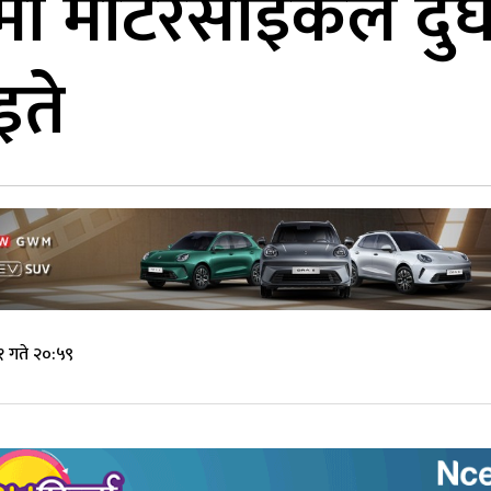
ममा मोटरसाइकल दुर्
इते
१ गते २०:५९