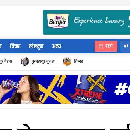
न
विचार
खेलकुद
अन्य
पात्रो
ुर देउवा
पुरबहादुर गुरुङ
तिब्बत