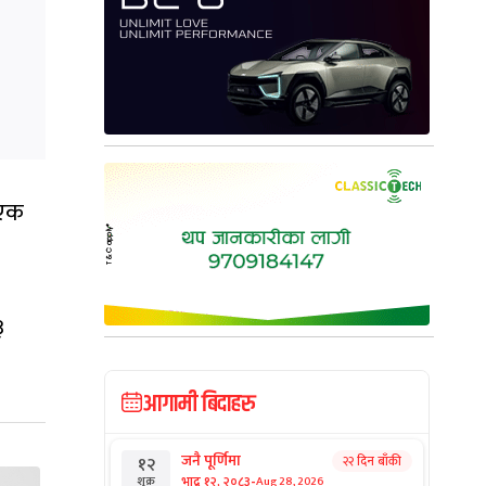
 एक
३
आगामी बिदाहरु
जनै पूर्णिमा
२२ दिन बाँकी
१२
-
भाद्र १२, २०८३
Aug 28, 2026
शुक्र