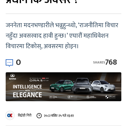
जननेता मदनभण्डारीले भन्नुहुन्थ्यो, ‘राजनीतिमा विचार
नहुँदा अवसरवाद हावी हुन्छ।’ एघारौं महाधिवेशन
विचारमा टिकोस्, अवसरमा होइन।
0
768
SHARES
विद्रोही गिरी
२०८२ मंसिर २५ गते १३:१२