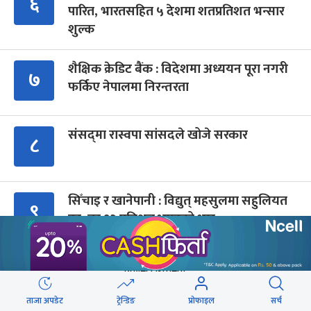
६
पारित, भारतसहित ५ देशमा शतप्रतिशत भन्सार
शुल्क
शैक्षिक क्रेडिट बैंक : विदेशमा अध्ययन पूरा नगरी
७
फर्किए नेपालमा निरन्तरता
संसद्‍मा रास्वपा सांसदले खोजे सरकार
८
सिँचाइ र खानेपानी : विद्युत् महसुलमा सहुलियत
९
दर, तर १३ प्रतिशत भ्याटको भार
Advertisment
ताजा अपडेट
ट्रेन्डिङ
प्रोफाइल
सर्च