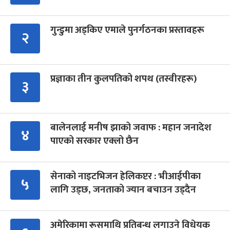
गुन्डुमा अड्किए एमाले पुनर्गठनका प्रस्तावहरू
२
प्रज्ञाका तीन कुलपतिको शपथ (तस्वीरहरू)
३
बालेनलाई मनीष झाको जवाफ : महान जनादेश
४
पाएको सरकार एक्लो छैन
सेनाको नाइटभिजन हेलिकप्टर : भीआईपीका
५
लागि उड्छ, जनताको ज्यान बचाउन उड्दैन
अमेरिकामा रूसमाथि प्रतिबन्ध लगाउने विधेयक