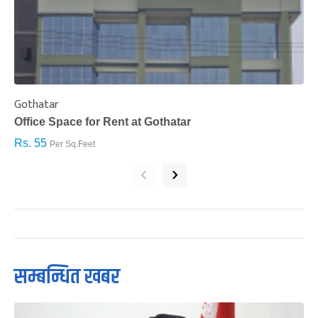
Gothatar
S
Office Space for Rent at Gothatar
H
Rs. 55
R
Per Sq.Feet
‹
›
सम्बन्धित खबर