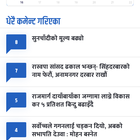
-
फाल्गुन २५, २०८३
Mar 9, 2027
मंगल
16
17
18
19
20
21
22
धेरै कमेन्ट गरिएका
पूर्णिमा व्रत
७ महिना बाँकी
७
-
चैत्र ७, २०८३
Mar 21, 2027
आइत
सुनचाँदीको मूल्य बढ्यो
फागुपूर्णिमा
७ महिना बाँकी
८
८
-
चैत्र ८, २०८३
Mar 22, 2027
सोम
रास्वपा सांसद ढकाल भन्छन्- सिंहदरबारको
७
नाम फेरौं, अनामनगर दरबार राखौं
राजमार्ग दायाँबायाँका जग्गामा लाग्ने विकास
५
कर ५ प्रतिशत बिन्दु बढाइँदै
सर्वोच्चले गगनलाई चड्कन दियो, अबको
४
सभापति देउवा : मोहन बस्नेत