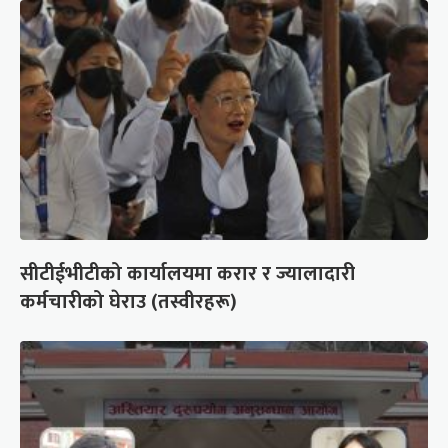
सीटीईभीटीको कार्यालयमा करार र ज्यालादारी
कर्मचारीको घेराउ (तस्वीरहरू)