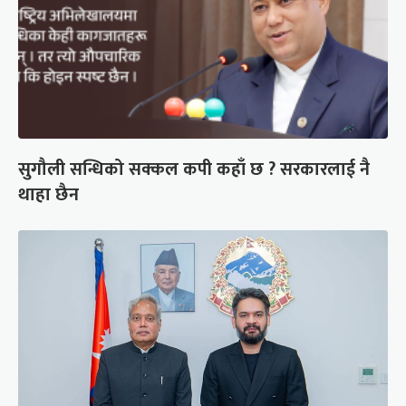
सुगौली सन्धिको सक्कल कपी कहाँ छ ? सरकारलाई नै
थाहा छैन