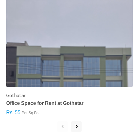
Gothatar
S
Office Space for Rent at Gothatar
H
Rs. 55
R
Per Sq.Feet
‹
›