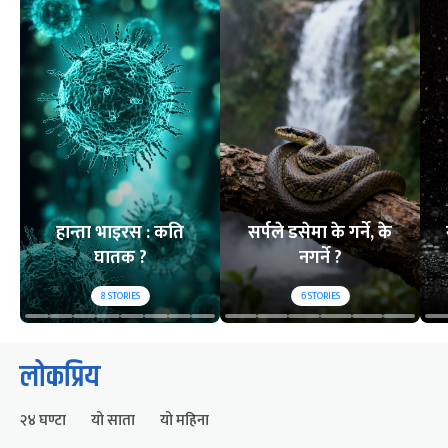
हान्ता भाइरस : कति
सर्पले डसेमा के गर्ने, के
घातक ?
नगर्ने ?
8
STORIES
6
STORIES
लोकप्रिय
२४ घण्टा
यो साता
यो महिना