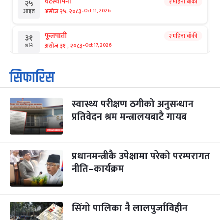
घटस्थापना
२ महिना बाँकी
२५
-
असोज २५, २०८३
Oct 11, 2026
आइत
फूलपाती
२ महिना बाँकी
३१
-
असोज ३१ , २०८३
Oct 17, 2026
शनि
कार्तिक सङ्क्रान्ति
२ महिना बाँकी
१
सिफारिस
-
कार्तिक १, २०८३
Oct 18, 2026
आइत
स्वास्थ्य परीक्षण ठगीको अनुसन्धान
महानवमी
२ महिना बाँकी
३
-
प्रतिवेदन श्रम मन्त्रालयबाटै गायब
कार्तिक ३, २०८३
Oct 20, 2026
मंगल
विजयादशमी
२ महिना बाँकी
४
-
कार्तिक ४, २०८३
Oct 21, 2026
बुध
प्रधानमन्त्रीकै उपेक्षामा परेको परम्परागत
नीति–कार्यक्रम
पापा‌ङ्कुशा एकादशी व्रत
२ महिना बाँकी
५
-
कार्तिक ५, २०८३
Oct 22, 2026
बिहि
सिंगो पालिका नै लालपुर्जाविहीन
कुकुर तिहार
३ महिना बाँकी
२२
-
कार्तिक २२, २०८३
Nov 8, 2026
आइत