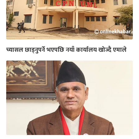
च्यासल छाड्नुपर्ने भएपछि नयाँ कार्यालय खोज्दै एमाले