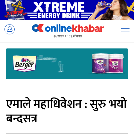
Skip
to
२५ साउन २०८३, सोमबार
content
एमाले महाधिवेशन : सुरु भयो
बन्दसत्र