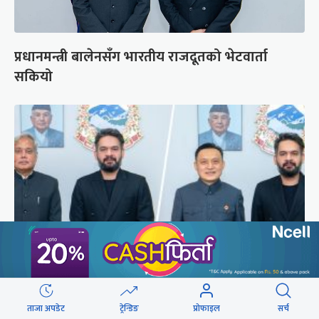
प्रधानमन्त्री बालेनसँग भारतीय राजदूतको भेटवार्ता
सकियो
बालेनले लगाए कूटनीतिक प्रोटोकलको अडानमा ब्रेक
ताजा अपडेट
ट्रेन्डिङ
प्रोफाइल
सर्च