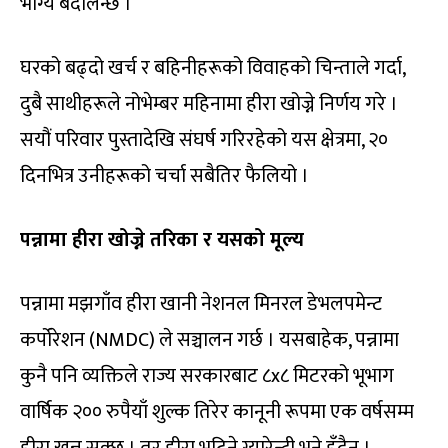
भाग्य बदलिन्छ ।
घरको बढ्दो खर्च र बहिनीहरूको विवाहको चिन्ताले गर्दा,
दुबै साथीहरूले नोभेम्बर महिनामा हीरा खोज्ने निर्णय गरे ।
सयौं परिवार पुस्तादेखि संघर्ष गरिरहेको यस क्षेत्रमा, २०
दिनभित्र उनीहरूको चर्चा सबैतिर फैलियो ।
पन्नामा हीरा खोज्ने तरिका र यसको मूल्य
पन्नामा मझगाँव हीरा खानी नेशनल मिनरल डेभलपमेन्ट
कर्पोरेशन (NMDC) ले सञ्चालन गर्छ । यसबाहेक, पन्नामा
कुनै पनि व्यक्तिले राज्य सरकारबाट ८x८ मिटरको भूभाग
वार्षिक २०० रुपैयाँ शुल्क तिरेर कानूनी रूपमा एक वर्षसम्म
हीरा खन्न सक्छ । तर हीरा भटिने ग्यारेन्टी भने हुँदैन ।