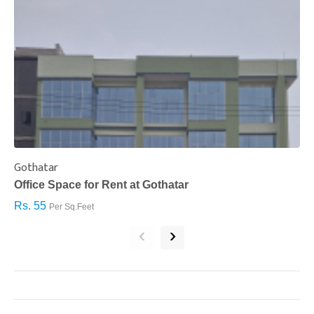
Gothatar
S
Office Space for Rent at Gothatar
H
Rs. 55
R
Per Sq.Feet
‹
›