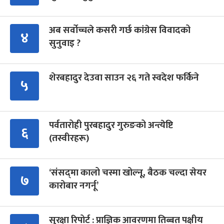
अब सर्वोच्चले कसरी गर्छ कांग्रेस विवादको
४
सुनुवाइ ?
शेरबहादुर देउवा साउन २६ गते स्वदेश फर्किने
५
पर्वतारोही पुरबहादुर गुरुङको अन्त्येष्टि
६
(तस्वीरहरू)
‘संसद्‍मा कालो चस्मा खोल्नू, बैठक चल्दा सेयर
७
कारोबार नगर्नू’
सुरक्षा रिपोर्ट : प्राज्ञिक आवरणमा तिब्बत पक्षीय