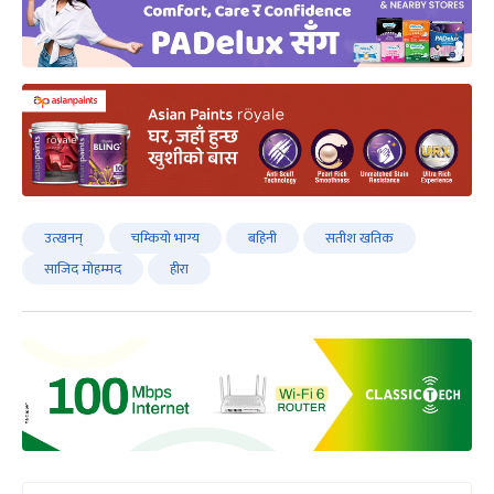
उत्खनन्
चम्कियो भाग्य
बहिनी
सतीश खतिक
साजिद मोहम्मद
हीरा