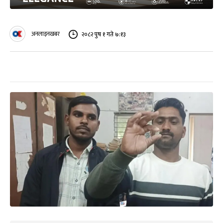
अनलाइनखबर
२०८२ पुष १ गते ७:१३