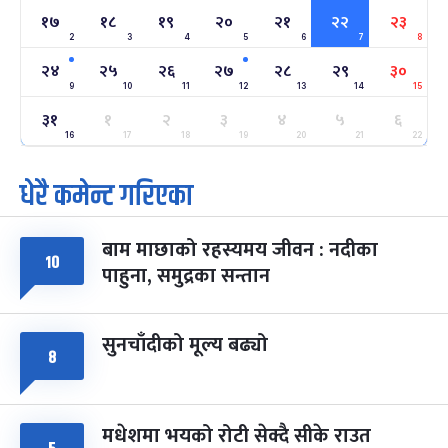
१७
१८
१९
२०
२१
२२
२३
2
3
4
5
6
7
8
अन्तराष्ट्रिय नारी दिवस
७ महिना बाँकी
२४
-
फाल्गुन २४, २०८३
Mar 8, 2027
सोम
२४
२५
२६
२७
२८
२९
३०
9
10
11
12
13
14
15
ग्याल्पो ल्होसार
७ महिना बाँकी
२५
३१
१
२
३
४
५
६
-
फाल्गुन २५, २०८३
Mar 9, 2027
मंगल
16
17
18
19
20
21
22
धेरै कमेन्ट गरिएका
पूर्णिमा व्रत
७ महिना बाँकी
७
-
चैत्र ७, २०८३
Mar 21, 2027
आइत
बाम माछाको रहस्यमय जीवन : नदीका
फागुपूर्णिमा
७ महिना बाँकी
८
१०
पाहुना, समुद्रका सन्तान
-
चैत्र ८, २०८३
Mar 22, 2027
सोम
सुनचाँदीको मूल्य बढ्यो
८
मधेशमा भयको रोटी सेक्दै सीके राउत