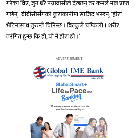
गरेका थिए, जुन धेरै पन्नावासीले देख्छन् तर कमले मात्र प्राप्त
गर्छन् ।बीबीसीसँगको कुराकानीमा साजिद भन्छन्, ‘हीरा
भेटिनासाथ तुरुन्तै चिनिन्छ । बिल्कुलै चम्किलो । शरीर
तरंगित हुन्छ कि हो, यो नै हीरा हो ।’