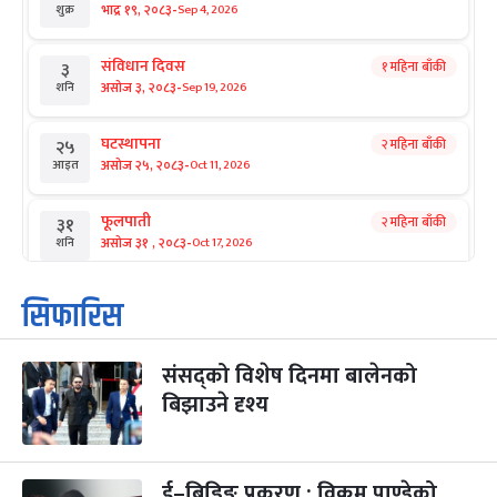
-
भाद्र १९, २०८३
Sep 4, 2026
शुक्र
संविधान दिवस
१ महिना बाँकी
३
-
असोज ३, २०८३
Sep 19, 2026
शनि
घटस्थापना
२ महिना बाँकी
२५
-
असोज २५, २०८३
Oct 11, 2026
आइत
फूलपाती
२ महिना बाँकी
३१
-
असोज ३१ , २०८३
Oct 17, 2026
शनि
कार्तिक सङ्क्रान्ति
२ महिना बाँकी
१
सिफारिस
-
कार्तिक १, २०८३
Oct 18, 2026
आइत
संसद्को विशेष दिनमा बालेनको
महानवमी
२ महिना बाँकी
३
-
बिझाउने दृश्य
कार्तिक ३, २०८३
Oct 20, 2026
मंगल
विजयादशमी
२ महिना बाँकी
४
-
कार्तिक ४, २०८३
Oct 21, 2026
बुध
ई–बिडिङ प्रकरण : विक्रम पाण्डेको