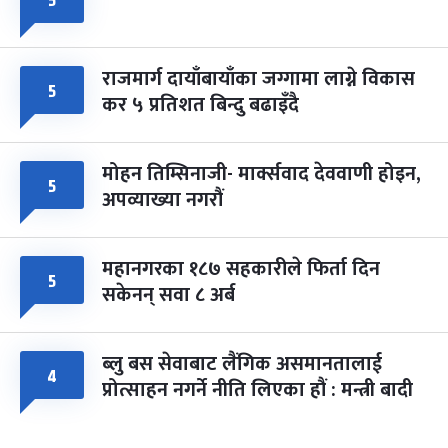
५
राजमार्ग दायाँबायाँका जग्गामा लाग्ने विकास
५
कर ५ प्रतिशत बिन्दु बढाइँदै
मोहन तिम्सिनाजी- मार्क्सवाद देववाणी होइन,
५
अपव्याख्या नगरौं
महानगरका १८७ सहकारीले फिर्ता दिन
५
सकेनन् सवा ८ अर्ब
ब्लु बस सेवाबाट लैंगिक असमानतालाई
४
प्रोत्साहन नगर्ने नीति लिएका हौं : मन्त्री बादी