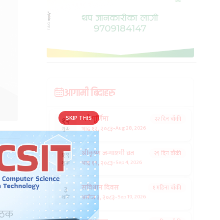
आगामी बिदाहरु
जनै पूर्णिमा
२२ दिन बाँकी
१२
-
भाद्र १२, २०८३
Aug 28, 2026
शुक्र
श्रीकृष्ण जन्माष्टमी व्रत
२९ दिन बाँकी
१९
-
भाद्र १९, २०८३
Sep 4, 2026
शुक्र
संविधान दिवस
१ महिना बाँकी
३
-
असोज ३, २०८३
Sep 19, 2026
शनि
बैठक