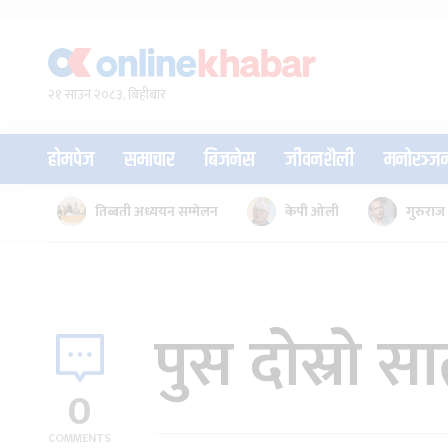
Skip
to
content
२१ साउन २०८३, बिहीबार
होमपेज
समाचार
बिजनेस
जीवनशैली
मनोरञ्ज
तिब्बती अध्ययन सम्मेलन
केपी ओली
गुरुराज 
पुस दोस्रो स
0
COMMENTS