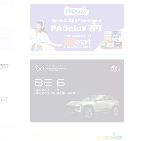
बैठक
ल्दै