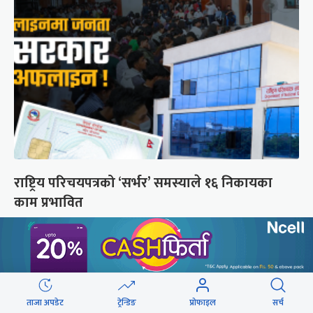
राष्ट्रिय परिचयपत्रको ‘सर्भर’ समस्याले १६ निकायका
काम प्रभावित
छुटाउनुभयो कि ?
संसद्लाई टेर्दैनन् प्रधानमन्त्री, लाचार
छन् सभामुख
ताजा अपडेट
ट्रेन्डिङ
प्रोफाइल
सर्च