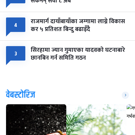
सकेनन् सवा ८ अर्ब
राजमार्ग दायाँबायाँका जग्गामा लाग्ने विकास
४
कर ५ प्रतिशत बिन्दु बढाइँदै
सिरहामा ज्यान गुमाएका यादवको घटनाबारे
३
छानबिन गर्न समिति गठन
वेबस्टोरिज