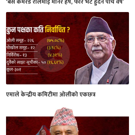
‘बस कमरेड रेलिमाई मानेर हर्ष, फेरि भेट हुँदैन पाँच वर्ष’
एमाले केन्द्रीय कमिटीमा ओलीको एकछत्र