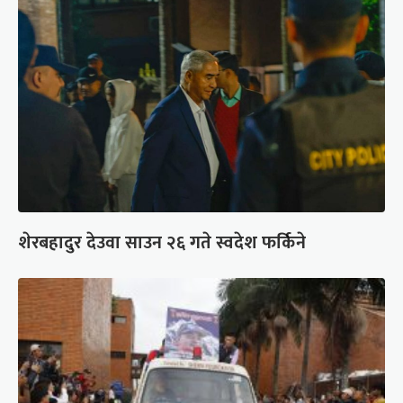
शेरबहादुर देउवा साउन २६ गते स्वदेश फर्किने