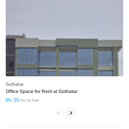
Gothatar
S
Office Space for Rent at Gothatar
H
Rs. 55
R
Per Sq.Feet
‹
›