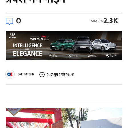
0
2.3K
SHARES
अनलाइनखबर
२०८२ पुष २ गते २२:०४