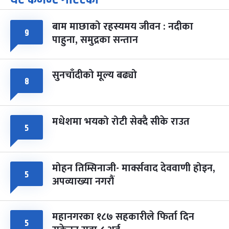
-
चैत्र ७, २०८३
Mar 21, 2027
आइत
बाम माछाको रहस्यमय जीवन : नदीका
फागुपूर्णिमा
७ महिना बाँकी
८
९
पाहुना, समुद्रका सन्तान
-
चैत्र ८, २०८३
Mar 22, 2027
सोम
सुनचाँदीको मूल्य बढ्यो
८
मधेशमा भयको रोटी सेक्दै सीके राउत
५
मोहन तिम्सिनाजी- मार्क्सवाद देववाणी होइन,
५
अपव्याख्या नगरौं
महानगरका १८७ सहकारीले फिर्ता दिन
५