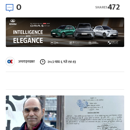
0
472
SHARES
अनलाइनखबर
२०८२ माघ ६ गते १४:१३