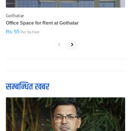
Gothatar
S
Office Space for Rent at Gothatar
H
Rs. 55
R
Per Sq.Feet
‹
›
सम्बन्धित खबर