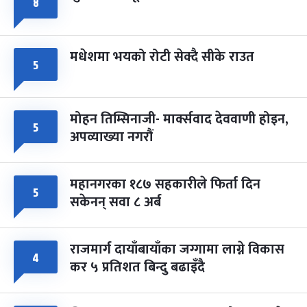
८
मधेशमा भयको रोटी सेक्दै सीके राउत
५
मोहन तिम्सिनाजी- मार्क्सवाद देववाणी होइन,
५
अपव्याख्या नगरौं
महानगरका १८७ सहकारीले फिर्ता दिन
५
सकेनन् सवा ८ अर्ब
राजमार्ग दायाँबायाँका जग्गामा लाग्ने विकास
४
कर ५ प्रतिशत बिन्दु बढाइँदै