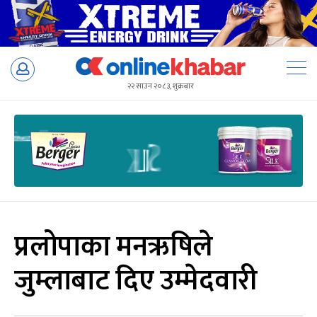
Skip
to
२२ साउन २०८३, शुक्रबार
content
प्रलोपाका मनऋषिले
जुम्लाबाट दिए उम्मेदवारी