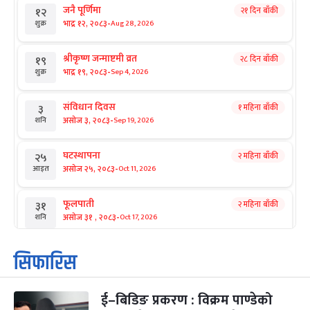
जनै पूर्णिमा
२१ दिन बाँकी
१२
-
भाद्र १२, २०८३
Aug 28, 2026
शुक्र
श्रीकृष्ण जन्माष्टमी व्रत
२८ दिन बाँकी
१९
-
भाद्र १९, २०८३
Sep 4, 2026
शुक्र
संविधान दिवस
१ महिना बाँकी
३
-
असोज ३, २०८३
Sep 19, 2026
शनि
घटस्थापना
२ महिना बाँकी
२५
-
असोज २५, २०८३
Oct 11, 2026
आइत
फूलपाती
२ महिना बाँकी
३१
-
असोज ३१ , २०८३
Oct 17, 2026
शनि
कार्तिक सङ्क्रान्ति
२ महिना बाँकी
१
सिफारिस
-
कार्तिक १, २०८३
Oct 18, 2026
आइत
ई–बिडिङ प्रकरण : विक्रम पाण्डेको
महानवमी
२ महिना बाँकी
३