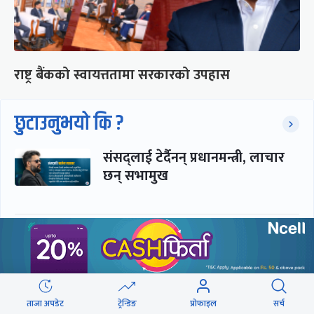
राष्ट्र बैंकको स्वायत्ततामा सरकारको उपहास
छुटाउनुभयो कि ?
संसद्लाई टेर्दैनन् प्रधानमन्त्री, लाचार
छन् सभामुख
‘अस्थायी प्रकृतिको अध्यादेशले ऐनको
व्यवस्था विस्थापित गर्न सक्दैन’
ताजा अपडेट
ट्रेन्डिङ
प्रोफाइल
सर्च
सरकार-प्रसाईं लुकामारी : छिनमै