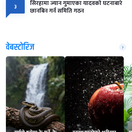
सिरहामा ज्यान गुमाएका यादवको घटनाबारे
३
छानबिन गर्न समिति गठन
वेबस्टोरिज