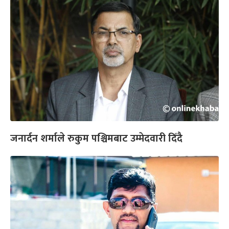
जनार्दन शर्माले रुकुम पश्चिमबाट उम्मेदवारी दिँदै