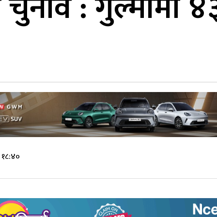
ा चुनाव : गुल्मीमा 
े १८:४०