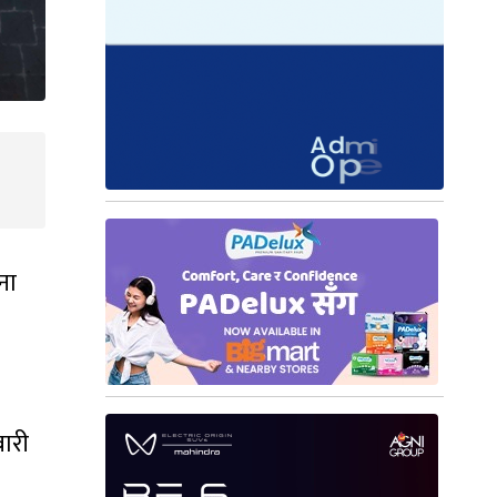
ना
वारी