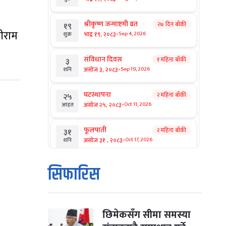
श्रीकृष्ण जन्माष्टमी व्रत
२७ दिन बाँकी
१९
्रीराम
-
भाद्र १९, २०८३
Sep 4, 2026
शुक्र
संविधान दिवस
१ महिना बाँकी
३
-
असोज ३, २०८३
Sep 19, 2026
शनि
घटस्थापना
२ महिना बाँकी
२५
-
असोज २५, २०८३
Oct 11, 2026
आइत
फूलपाती
२ महिना बाँकी
३१
-
असोज ३१ , २०८३
Oct 17, 2026
शनि
कार्तिक सङ्क्रान्ति
२ महिना बाँकी
१
सिफारिस
-
कार्तिक १, २०८३
Oct 18, 2026
आइत
महानवमी
२ महिना बाँकी
३
-
कार्तिक ३, २०८३
Oct 20, 2026
मंगल
छिमेकसँग सीमा समस्या