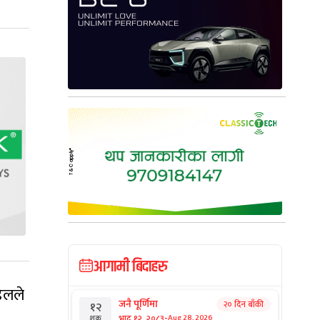
आगामी बिदाहरु
डेलले
जनै पूर्णिमा
२० दिन बाँकी
१२
-
भाद्र १२, २०८३
Aug 28, 2026
शुक्र