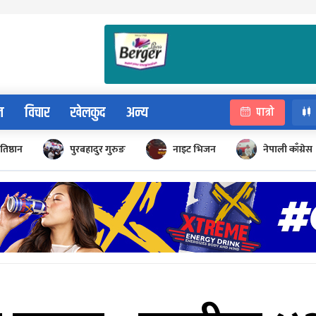
न
विचार
खेलकुद
अन्य
पात्रो
रतिष्ठान
पुरबहादुर गुरुङ
नाइट भिजन
नेपाली काँग्रेस