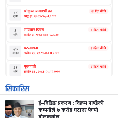
श्रीकृष्ण जन्माष्टमी व्रत
२८ दिन बाँकी
१९
-
भाद्र १९, २०८३
Sep 4, 2026
शुक्र
संविधान दिवस
१ महिना बाँकी
३
-
असोज ३, २०८३
Sep 19, 2026
शनि
घटस्थापना
२ महिना बाँकी
२५
-
असोज २५, २०८३
Oct 11, 2026
आइत
फूलपाती
२ महिना बाँकी
३१
-
असोज ३१ , २०८३
Oct 17, 2026
शनि
कार्तिक सङ्क्रान्ति
२ महिना बाँकी
१
सिफारिस
-
कार्तिक १, २०८३
Oct 18, 2026
आइत
ई–बिडिङ प्रकरण : विक्रम पाण्डेको
महानवमी
२ महिना बाँकी
३
-
कम्पनीले ७ करोड घटाएर फेर्‍यो
कार्तिक ३, २०८३
Oct 20, 2026
मंगल
बोलकबोल