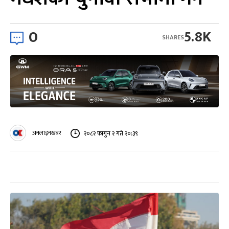
0
5.8K
SHARES
अनलाइनखबर
२०८२ फागुन २ गते २०:३९