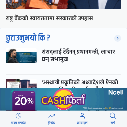
राष्ट्र बैंकको स्वायत्ततामा सरकारको उपहास
छुटाउनुभयो कि ?
संसद्लाई टेर्दैनन् प्रधानमन्त्री, लाचार
छन् सभामुख
‘अस्थायी प्रकृतिको अध्यादेशले ऐनको
व्यवस्था विस्थापित गर्न सक्दैन’
सरकार-प्रसाईं लुकामारी : छिनमै
पक्राउ, तुरुन्तै रिहा
ताजा अपडेट
ट्रेन्डिङ
प्रोफाइल
सर्च