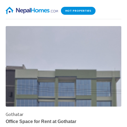
HOT PROPERTIES
Gothatar
S
Office Space for Rent at Gothatar
H