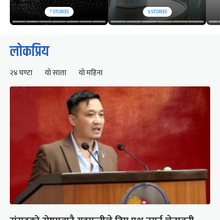
7
STORIES
6
STORIES
लोकप्रिय
२४ घण्टा
यो साता
यो महिना