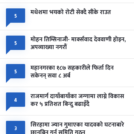
मधेशमा भयको रोटी सेक्दै सीके राउत
५
मोहन तिम्सिनाजी- मार्क्सवाद देववाणी होइन,
५
अपव्याख्या नगरौं
महानगरका १८७ सहकारीले फिर्ता दिन
५
सकेनन् सवा ८ अर्ब
राजमार्ग दायाँबायाँका जग्गामा लाग्ने विकास
४
कर ५ प्रतिशत बिन्दु बढाइँदै
सिरहामा ज्यान गुमाएका यादवको घटनाबारे
३
छानबिन गर्न समिति गठन