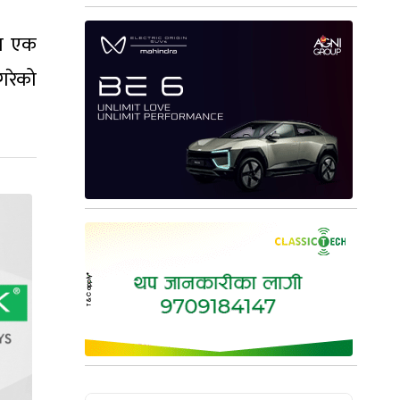
मा एक
 गरेको