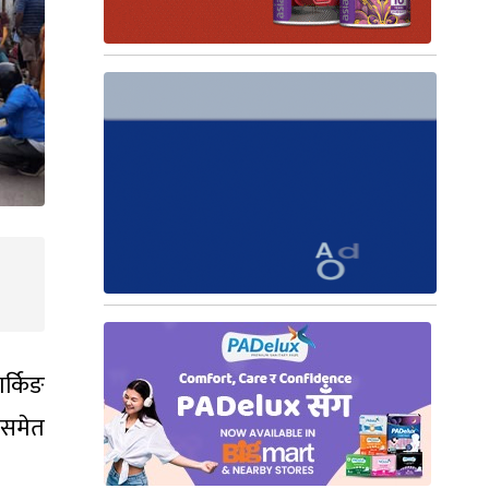
र्किङ
मसमेत