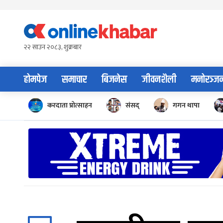
Skip
to
content
२२ साउन २०८३, शुक्रबार
होमपेज
समाचार
बिजनेस
जीवनशैली
मनोरञ्ज
करदाता प्रोत्साहन
संसद्
गगन थापा