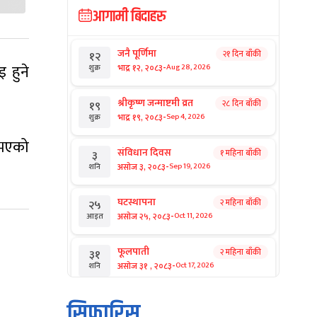
आगामी बिदाहरु
जनै पूर्णिमा
२१ दिन बाँकी
१२
-
 हुने
भाद्र १२, २०८३
Aug 28, 2026
शुक्र
श्रीकृष्ण जन्माष्टमी व्रत
२८ दिन बाँकी
१९
-
भाद्र १९, २०८३
Sep 4, 2026
शुक्र
 भएको
संविधान दिवस
१ महिना बाँकी
३
-
असोज ३, २०८३
Sep 19, 2026
शनि
घटस्थापना
२ महिना बाँकी
२५
-
असोज २५, २०८३
Oct 11, 2026
आइत
फूलपाती
२ महिना बाँकी
३१
-
असोज ३१ , २०८३
Oct 17, 2026
शनि
कार्तिक सङ्क्रान्ति
२ महिना बाँकी
१
सिफारिस
-
कार्तिक १, २०८३
Oct 18, 2026
आइत