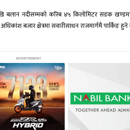
ाजदेखि बलान नदीसम्मको करिब ४५ किलोमिटर सडक खण्ड
अधिकांश बजार क्षेत्रमा सवारीसाधन राजमार्गमै पार्किङ हुने