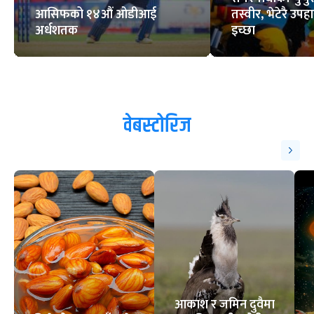
आसिफको १४औं ओडीआई
तस्वीर, भेटेरै उपहा
अर्धशतक
इच्छा
वेबस्टोरिज
आकाश र जमिन दुवैमा