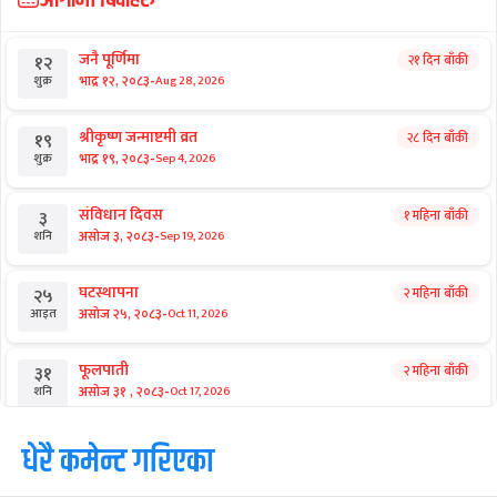
जनै पूर्णिमा
२१ दिन बाँकी
१२
-
भाद्र १२, २०८३
Aug 28, 2026
शुक्र
श्रीकृष्ण जन्माष्टमी व्रत
२८ दिन बाँकी
१९
-
भाद्र १९, २०८३
Sep 4, 2026
शुक्र
संविधान दिवस
१ महिना बाँकी
३
-
असोज ३, २०८३
Sep 19, 2026
शनि
घटस्थापना
२ महिना बाँकी
२५
-
असोज २५, २०८३
Oct 11, 2026
आइत
फूलपाती
२ महिना बाँकी
३१
-
असोज ३१ , २०८३
Oct 17, 2026
शनि
कार्तिक सङ्क्रान्ति
धेरै कमेन्ट गरिएका
२ महिना बाँकी
१
-
कार्तिक १, २०८३
Oct 18, 2026
आइत