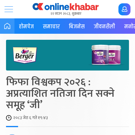
२२ साउन २०८३, शुक्रबार
होमपेज
समाचार
बिजनेस
जीवनशैली
मनोर
फिफा विश्वकप २०२६ :
अप्रत्याशित नतिजा दिन सक्ने
समूह ‘जी’
२०८३ जेठ ६ गते १९:४३