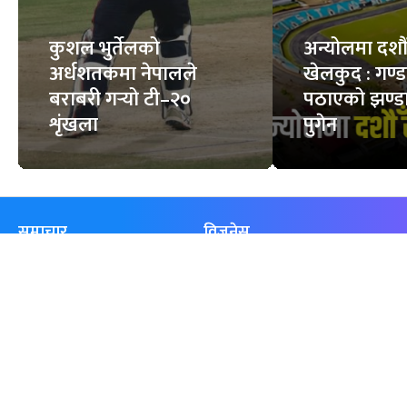
कुशल भुर्तेलको
अन्योलमा दशौँ र
अर्धशतकमा नेपालले
खेलकुद : गण्
बराबरी गर्‍यो टी–२०
पठाएको झण्डा
शृंखला
पुगेन
समाचार
विजनेस
समाज
बजार
विचार/ब्लग
पर्यटन
साहित्य
रोजगार
अन्तर्वार्ता
बैँक / वित्त
खेलकुद़़
अटो
जीवनशैली/स्वास्थ्य
सूचना-प्रविधि