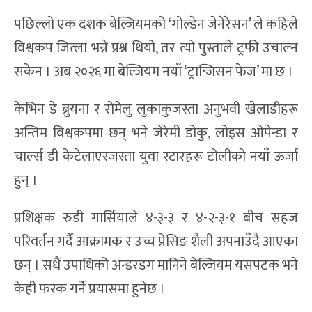
पछिल्लो एक दशक बेल्जियमको ‘गोल्डेन जेनेरेसन’ ले कहिले
विश्वकप जित्ला भन्ने प्रश्न थियो, तर त्यो पुस्ताले ट्रफी उचाल्न
सकेन । अब २०२६ मा बेल्जियम नयाँ ‘ट्रान्जिसन फेज’ मा छ ।
केभिन डे ब्रुयना र रोमेलु लुकाकुजस्ता अनुभवी खेलाडीहरू
अन्तिम विश्वकपमा छन् भने जेरेमी डोकु, लोइस ओपेन्डा र
चार्ल्स डी केटेलाएरजस्ता युवा स्टारहरू टोलीको नयाँ ऊर्जा
हुन् ।
प्रशिक्षक रुडी गार्सियाले ४-३-३ र ४-२-३-१ बीच सहज
परिवर्तन गर्दै आक्रामक र उच्च प्रेसिङ शैली अपनाउँदै आएका
छन् । सधैं उपाधिको अन्डरडग मानिने बेल्जियम यसपटक भने
केही फरक गर्ने प्रयासमा हुनेछ ।