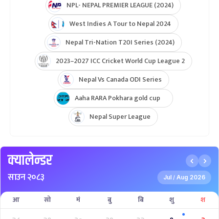
NPL- NEPAL PREMIER LEAGUE (2024)
West Indies A Tour to Nepal 2024
Nepal Tri-Nation T20I Series (2024)
2023–2027 ICC Cricket World Cup League 2
Nepal Vs Canada ODI Series
Aaha RARA Pokhara gold cup
Nepal Super League
क्यालेन्डर
साउन २०८३
Jul
Aug 2026
/
आ
सो
मं
बु
बि
शु
श