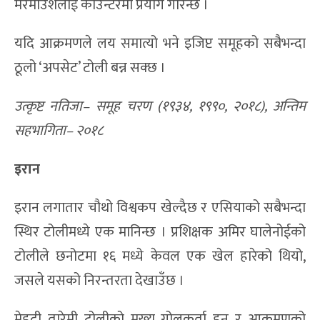
मरमाउशलाई काउन्टरमा प्रयोग गरिन्छ ।
यदि आक्रमणले लय समात्यो भने इजिप्ट समूहको सबैभन्दा
ठूलो ‘अपसेट’ टोली बन्न सक्छ ।
उत्कृष्ट नतिजा– समूह चरण (१९३४, १९९०, २०१८), अन्तिम
सहभागिता– २०१८
इरान
इरान लगातार चौथो विश्वकप खेल्दैछ र एसियाको सबैभन्दा
स्थिर टोलीमध्ये एक मानिन्छ । प्रशिक्षक अमिर घालेनोईको
टोलीले छनोटमा १६ मध्ये केवल एक खेल हारेको थियो,
जसले यसको निरन्तरता देखाउँछ ।
मेहदी तारेमी टोलीको मुख्य गोलकर्ता हुन् र आक्रमणको