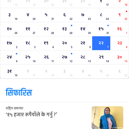
२८
२९
३०
३१
३२
१
२
12
13
14
15
16
17
18
३
४
५
६
७
८
९
19
20
21
22
23
24
25
१०
११
१२
१३
१४
१५
१६
26
27
28
29
30
31
1
१७
१८
१९
२०
२१
२२
२३
2
3
4
5
6
7
8
२४
२५
२६
२७
२८
२९
३०
9
10
11
12
13
14
15
३१
१
२
३
४
५
६
16
17
18
19
20
21
22
सिफारिस
राष्ट्रिय समाचार
‘१५ हजार रूपैयाँले के गर्नु ?’