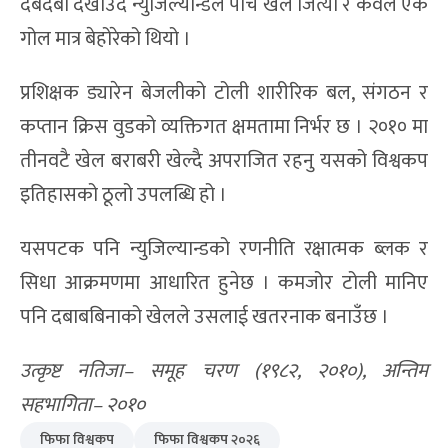
दबदबा देखाउँदै न्युजिल्यान्डले पाँचै खेल जित्यो र केवल एक
गोल मात्र बेहोरेको थियो ।
प्रशिक्षक ड्यारेन बेजलीको टोली शारीरिक बल, संगठन र
कप्तान क्रिस वुडको व्यक्तिगत क्षमतामा निर्भर छ । २०१० मा
तीनवटै खेल बराबरी खेल्दै अपराजित रहनु यसको विश्वकप
इतिहासको ठूलो उपलब्धि हो ।
यसपटक पनि न्युजिल्यान्डको रणनीति रक्षात्मक ब्लक र
सिधा आक्रमणमा आधारित हुनेछ । कमजोर टोली मानिए
पनि दबाबबिनाको खेलले उसलाई खतरनाक बनाउँछ ।
उत्कृष्ट नतिजा– समूह चरण (१९८२, २०१०), अन्तिम
सहभागिता– २०१०
फिफा विश्वकप
फिफा विश्वकप २०२६