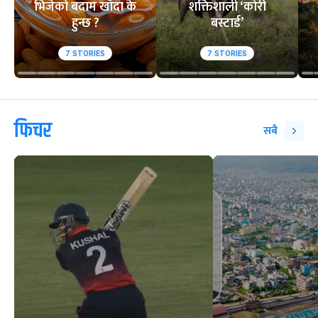
भिजेको बदाम खाँदा के
शक्तिशाली ‘कोरी
हुन्छ ?
बस्टार्ड’
7
STORIES
7
STORIES
फिचर
सबै