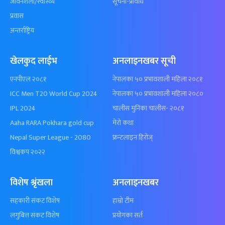
जीवनशैली/स्वास्थ्य
सूचना-प्रविधि
प्रवास
अन्तर्राष्ट्रिय
खेलकुद लाईभ
अनलाइनखबर सूची
एनपीएल २०८१
नेपालका ५० प्रभावशाली महिला २०८१
ICC Men T20 World Cup 2024
नेपालका ५० प्रभावशाली महिला २०८०
IPL 2024
चालीस मुनिका चालीस- २०८१
Aaha RARA Pokhara gold cup
मेरो कथा
Nepal Super League - 2080
फ्रन्टलाइन हिरोज्
विश्वकप २०२२
विशेष श्रृंखला
अनलाइनखबर
सहकारी संकट विशेष
हाम्रो टीम
लगुबित्त संकट विशेष
प्रयोगका सर्त