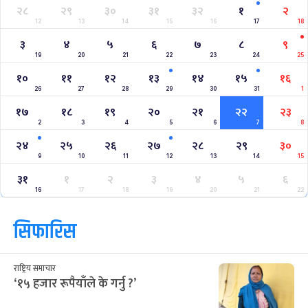
२८
२९
३०
३१
३२
१
२
12
13
14
15
16
17
18
३
४
५
६
७
८
९
19
20
21
22
23
24
25
१०
११
१२
१३
१४
१५
१६
26
27
28
29
30
31
1
१७
१८
१९
२०
२१
२२
२३
2
3
4
5
6
7
8
२४
२५
२६
२७
२८
२९
३०
9
10
11
12
13
14
15
३१
१
२
३
४
५
६
16
17
18
19
20
21
22
सिफारिस
राष्ट्रिय समाचार
‘१५ हजार रूपैयाँले के गर्नु ?’