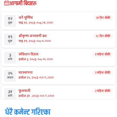
आगामी बिदाहरु
जनै पूर्णिमा
२१ दिन बाँकी
१२
-
भाद्र १२, २०८३
Aug 28, 2026
शुक्र
श्रीकृष्ण जन्माष्टमी व्रत
२८ दिन बाँकी
१९
-
भाद्र १९, २०८३
Sep 4, 2026
शुक्र
संविधान दिवस
१ महिना बाँकी
३
-
असोज ३, २०८३
Sep 19, 2026
शनि
घटस्थापना
२ महिना बाँकी
२५
-
असोज २५, २०८३
Oct 11, 2026
आइत
फूलपाती
२ महिना बाँकी
३१
-
असोज ३१ , २०८३
Oct 17, 2026
शनि
कार्तिक सङ्क्रान्ति
धेरै कमेन्ट गरिएका
२ महिना बाँकी
१
-
कार्तिक १, २०८३
Oct 18, 2026
आइत