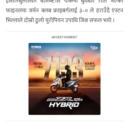
इस्तानबुलस्थित बेसिक्टास पार्कमा बुधबार राति भएको
फाइनलमा जर्मन क्लब फ्राइबर्गलाई ३–० ले हराउँदै एस्टन
भिल्लाले दोस्रो ठूलो युरोपियन उपाधि जित्न सफल भयो ।