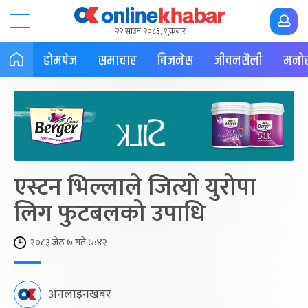
२२ साउन २०८३, शुक्रबार
होमपेज
समाचार
बिजनेस
जीवनशैली
मनोर
एस्टन भिल्लाले जित्यो युरोपा
लिग फुटबलको उपाधि
२०८३ जेठ ७ गते ७:४२
अनलाइनखबर