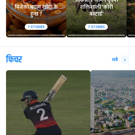
आकाश र जमिन दुवैमा
भिजेको बदाम खाँदा के
शक्तिशाली ‘कोरी
हुन्छ ?
बस्टार्ड’
7
STORIES
7
STORIES
फिचर
सबै