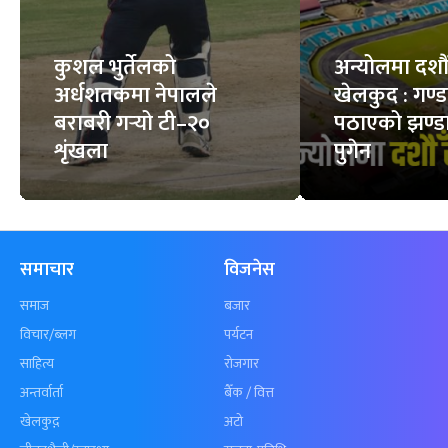
कुशल भुर्तेलको
अन्योलमा दशौँ र
अर्धशतकमा नेपालले
खेलकुद : गण्
बराबरी गर्‍यो टी–२०
पठाएको झण्डा
शृंखला
पुगेन
समाचार
विजनेस
समाज
बजार
विचार/ब्लग
पर्यटन
साहित्य
रोजगार
अन्तर्वार्ता
बैँक / वित्त
खेलकुद़़
अटो