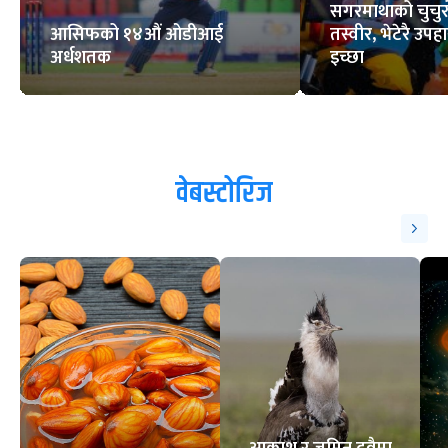
सगरमाथाको चुचुरो
आसिफको १४औं ओडीआई
तस्वीर, भेटेरै उपहा
अर्धशतक
इच्छा
वेबस्टोरिज