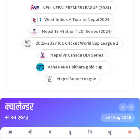
NPL- NEPAL PREMIER LEAGUE (2024)
West Indies A Tour to Nepal 2024
Nepal Tri-Nation T20I Series (2024)
2023–2027 ICC Cricket World Cup League 2
Nepal Vs Canada ODI Series
Aaha RARA Pokhara gold cup
Nepal Super League
क्यालेन्डर
साउन २०८३
Jul
Aug 2026
/
आ
सो
मं
बु
बि
शु
श